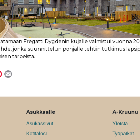
asatamaan Fregatti Dygdenin kujalle valmistui vuonna 
de, jonka suunnittelun pohjalle tehtiin tutkimus lapsi
sen tarpeista.
P
E
i
m
n
a
t
i
e
l
r
Asukkaalle
A-Kruunu
e
Asukassivut
Yleistä
s
Kotitalosi
Työpaikat
t