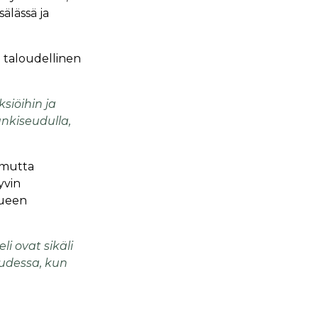
älässä ja
 taloudellinen
siöihin ja
nkiseudulla,
 mutta
yvin
lueen
li ovat sikäli
uudessa, kun