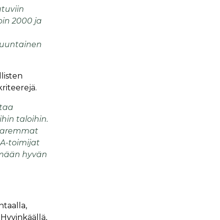
utuviin
oin 2000 ja
suuntainen
listen
riteerejä.
ttaa
hin taloihin.
n paremmat
A-toimijat
tämään hyvän
taalla,
 Hyvinkäällä,