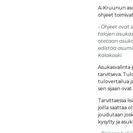
A-Kruunun asu
ohjeet toimiva
- Ohjeet ovat
talojen asuka
otetaan asuka
edistää asumi
Kalakoski.
Asukasvalinta p
tarvitseva. Tul
tulovertailua ja
sen sijaan ovat.
Tarvittaessa li
joilla saattaa 
joudutaan josku
kysytty ja asuk