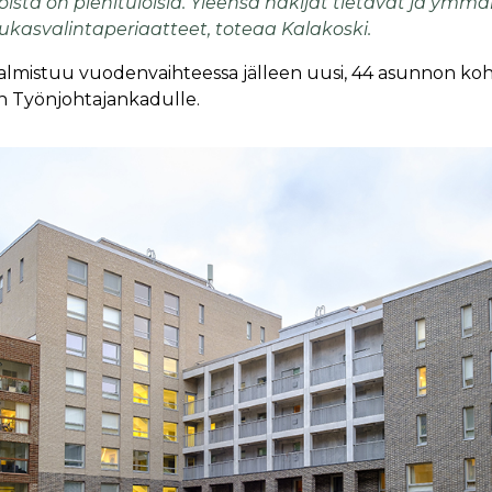
oista on pienituloisia. Yleensä hakijat tietävät ja ymm
ukasvalintaperiaatteet, toteaa Kalakoski.
lmistuu vuodenvaihteessa jälleen uusi, 44 asunnon kohd
 Työnjohtajankadulle.