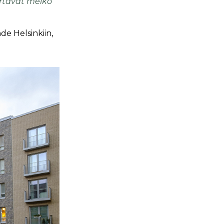
ärtävät melko
e Helsinkiin,