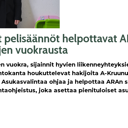
t pelisäännöt helpottavat 
jen vuokrausta
n vuokra, sijainnit hyvien liikenneyhteyksi
untokanta houkuttelevat hakijoita A-Kruun
. Asukasvalintaa ohjaa ja helpottaa ARAn 
taohjeistus, joka asettaa pienituloiset as