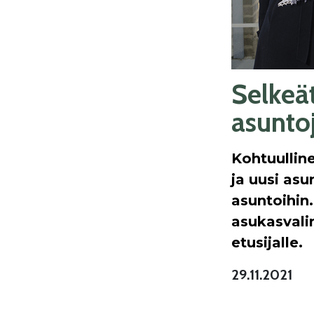
Selkeä
asunto
Kohtuulline
ja uusi as
asuntoihin
asukasvalin
etusijalle.
29.11.2021