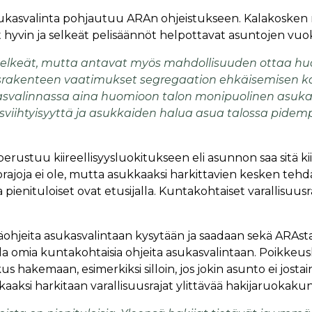
kasvalinta pohjautuu ARAn ohjeistukseen. Kalakosken 
t hyvin ja selkeät pelisäännöt helpottavat asuntojen vuo
 selkeät, mutta antavat myös mahdollisuuden ottaa h
srakenteen vaatimukset segregaation ehkäisemisen ka
svalinnassa aina huomioon talon monipuolinen asuka
sviihtyisyyttä ja asukkaiden halua asua talossa pidem
erustuu kiireellisyysluokitukseen eli asunnon saa sitä ki
orajoja ei ole, mutta asukkaaksi harkittavien kesken teh
 pienituloiset ovat etusijalla. Kuntakohtaiset varallisuusra
säohjeita asukasvalintaan kysytään ja saadaan sekä ARAsta
olla omia kuntakohtaisia ohjeita asukasvalintaan. Poikkeus
s hakemaan, esimerkiksi silloin, jos jokin asunto ei jostai
kaaksi harkitaan varallisuusrajat ylittävää hakijaruokakun