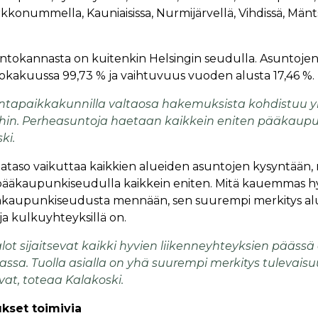
kkonummella, Kauniaisissa, Nurmijärvellä, Vihdissä, Mänts
ntokannasta on kuitenkin Helsingin seudulla. Asuntojen
 lokakuussa 99,73 % ja vaihtuvuus vuoden alusta 17,46 %.
mintapaikkakunnilla valtaosa hakemuksista kohdistuu yk
oihin. Perheasuntoja haetaan kaikkein eniten pääkaupu
ki.
ataso vaikuttaa kaikkien alueiden asuntojen kysyntään,
 pääkaupunkiseudulla kaikkein eniten. Mitä kauemmas h
äkaupunkiseudusta mennään, sen suurempi merkitys a
ja kulkuyhteyksillä on.
ot sijaitsevat kaikki hyvien liikenneyhteyksien päässä e
ssa. Tuolla asialla on yhä suurempi merkitys tulevais
at, toteaa Kalakoski.
kset toimivia