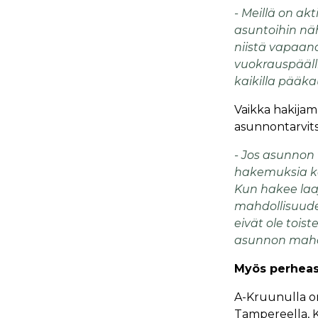
- Meillä on akt
asuntoihin näh
niistä vapaan
vuokrauspääll
kaikilla pääka
Vaikka hakijam
asunnontarvitsi
- Jos asunnon 
hakemuksia kai
Kun hakee laaj
mahdollisuudet
eivät ole tois
asunnon mahd
Myös perheas
A-Kruunulla on 
Tampereella, Ku