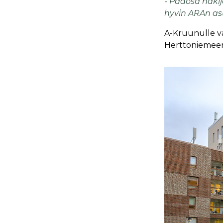
- Pääosa hakij
hyvin ARAn as
A-Kruunulle va
Herttoniemeen