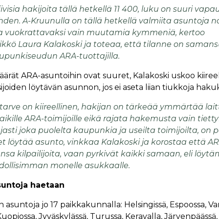
iivisia hakijoita tällä hetkellä 11 400, luku on suuri vapa
den. A-Kruunulla on tällä hetkellä valmiita asuntoja n
a vuokrattavaksi vain muutamia kymmeniä, kertoo
ikkö Laura Kalakoski ja toteaa, että tilanne on saman
upunkiseudun ARA-tuottajilla.
äärät ARA-asuntoihin ovat suuret, Kalakoski uskoo kiireel
joiden löytävän asunnon, jos ei aseta liian tiukkoja hakuk
tarve on kiireellinen, hakijan on tärkeää ymmärtää lai
kille ARA-toimijoille eikä rajata hakemusta vain tiettyi
asti joka puolelta kaupunkia ja useilta toimijoilta, o
 löytää asunto, vinkkaa Kalakoski ja korostaa että AR
tensa kilpailijoita, vaan pyrkivät kaikki samaan, eli löy
ollisimman monelle asukkaalle.
untoja haetaan
asuntoja jo 17 paikkakunnalla: Helsingissä, Espoossa, Van
opiossa, Jyväskylässä, Turussa, Keravalla, Järvenpäässä,