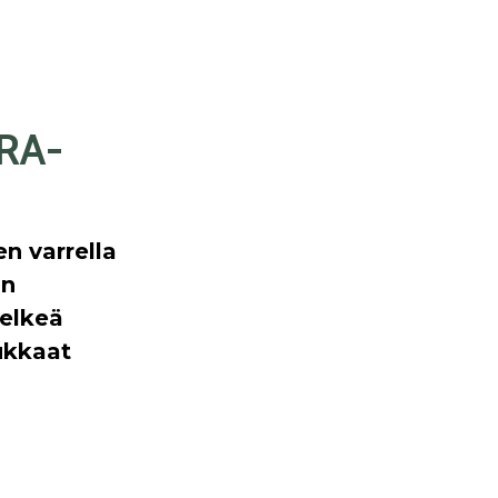
ARA-
en varrella
un
selkeä
ukkaat