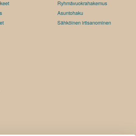
keet
Ryhmävuokrahakemus
s
Asuntohaku
et
Sähköinen irtisanominen