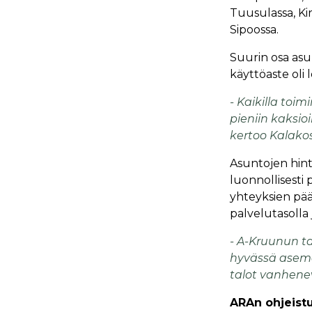
Tuusulassa, Kir
Sipoossa.
Suurin osa asu
käyttöaste oli
- Kaikilla toi
pieniin kaksi
kertoo Kalakos
Asuntojen hint
luonnollisesti
yhteyksien pä
palvelutasolla 
- A-Kruunun tal
hyvässä asema
talot vanhenev
ARAn ohjeistu