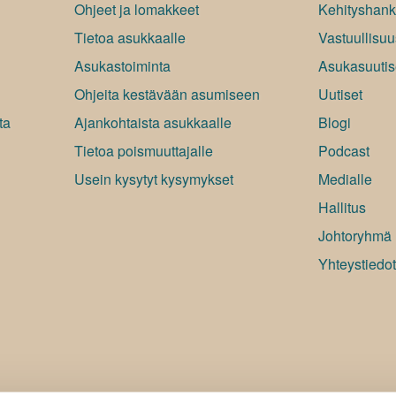
Ohjeet ja lomakkeet
Kehityshank
Tietoa asukkaalle
Vastuullisuu
Asukastoiminta
Asukasuutis
Ohjeita kestävään asumiseen
Uutiset
ta
Ajankohtaista asukkaalle
Blogi
Tietoa poismuuttajalle
Podcast
Usein kysytyt kysymykset
Medialle
Hallitus
Johtoryhmä
Yhteystiedot