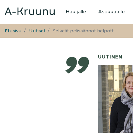
Päävalikko
Hakijalle
Asukkaalle
Etusivu
Uutiset
Selkeät pelisäännöt helpott...
UUTINEN