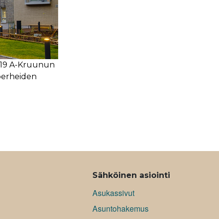
2019 A-Kruunun
perheiden
Sähköinen asiointi
Asukassivut
Asuntohakemus