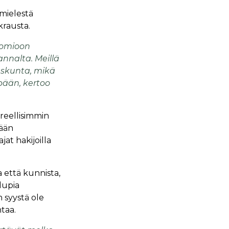
mielestä
krausta.
uomioon
nnalta. Meillä
skunta, mikä
pään, kertoo
ireellisimmin
dään
jat hakijoilla
 että kunnista,
lupia
n syystä ole
taa.