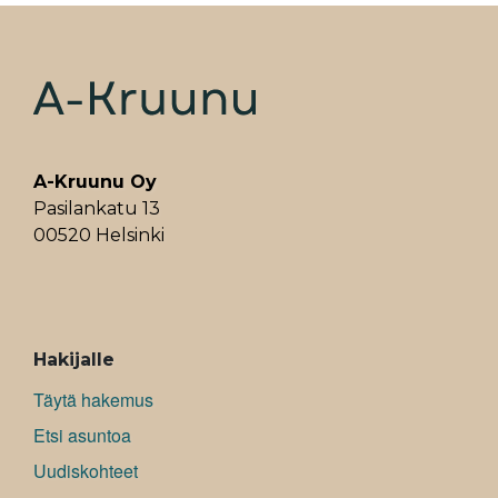
o
d
A
r
o
I
p
e
k
n
p
s
t
A-Kruunu Oy
Pasilankatu 13
00520 Helsinki
ALAVALIKKO
Hakijalle
Täytä hakemus
Etsi asuntoa
Uudiskohteet