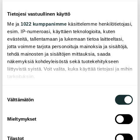
yhtä ja samaa tuotetta käytetään eikä hankita
oheen rinnakkaistuotteita, sitä vähemmän
Tietojesi vastuullinen käyttö
kulutetaan luonnonvaroja ja aiheutetaan päästöjä.
Käytön tehokkuus siis ratkaisee.
Me ja
1022 kumppanimme
käsittelemme henkilötietojasi,
esim. IP-numeroasi, käyttäen teknologioita, kuten
Kiertotalouden eri tasot: kierrätys vs.
evästeitä, tallentamaan ja lukemaan tietoa laitteeltasi,
uudelleenkäyttö
jotta voimme tarjota personoituja mainoksia ja sisältöjä,
tehdä mainosten ja sisältöjen mittauksia, saada
Miten uudelleenkäyttö ja kierrätys eroavat
näkemyksiä kohdeyleisöstä sekä tuotekehitykseen
käytännössä? Tässä muutama esimerkki:
liittyvistä syistä. Voit valita, kuka käyttää tietojasi ja mihin
tarkoituksiin.
•
Uudelleenkäytössä
tavaroita hyödynnetään
sellaisenaan –
kierrätyksessä
tuotteiden materiaalit
Jos sallit, haluamme myös tehdä seuraavia:
Suostumuksen
hyödynnetään uusien tuotteiden raaka-aineeksi
Välttämätön
Kerätä tietoja maantieteellisestä sijainnistasi,
valinta
•
Kierrätys
vaatii teollista prosessointia –
mahdollisesti muutaman metrin tarkkuudella
uudelleenkäyttö
ei
Tunnistaa laitteesi skannaamalla sen
• Voin itse
uudelleenkäyttää
– en voi itse
Mieltymykset
ominaispiirteitä aktiivisesti (sormenjäljen
kierrättää
, mutta voin lajitella, jotta kierrätys
muodostaminen)
onnistuu
Tilastot
Lue lisää siitä, miten henkilötietojasi käsitellään ja miten