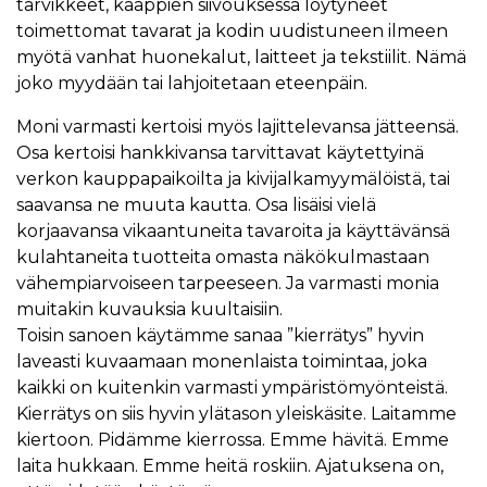
tarvikkeet, kaappien siivouksessa löytyneet
toimettomat tavarat ja kodin uudistuneen ilmeen
myötä vanhat huonekalut, laitteet ja tekstiilit. Nämä
joko myydään tai lahjoitetaan eteenpäin.
Moni varmasti kertoisi myös lajittelevansa jätteensä.
Osa kertoisi hankkivansa tarvittavat käytettyinä
verkon kauppapaikoilta ja kivijalkamyymälöistä, tai
saavansa ne muuta kautta. Osa lisäisi vielä
korjaavansa vikaantuneita tavaroita ja käyttävänsä
kulahtaneita tuotteita omasta näkökulmastaan
vähempiarvoiseen tarpeeseen. Ja varmasti monia
muitakin kuvauksia kuultaisiin.
Toisin sanoen käytämme sanaa ”kierrätys” hyvin
laveasti kuvaamaan monenlaista toimintaa, joka
kaikki on kuitenkin varmasti ympäristömyönteistä.
Kierrätys on siis hyvin ylätason yleiskäsite. Laitamme
kiertoon. Pidämme kierrossa. Emme hävitä. Emme
laita hukkaan. Emme heitä roskiin. Ajatuksena on,