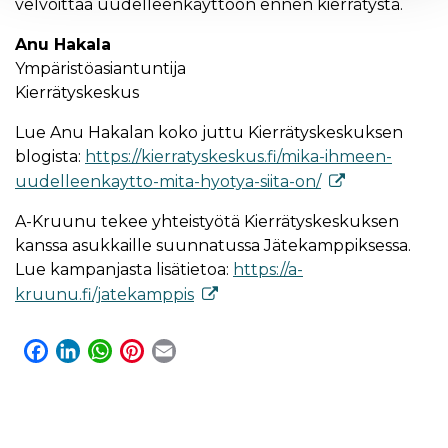
velvoittaa uudelleenkäyttöön ennen kierrätystä.
Anu Hakala
Ympäristöasiantuntija
Kierrätyskeskus
Lue Anu Hakalan koko juttu Kierrätyskeskuksen
blogista:
https://kierratyskeskus.fi/mika-ihmeen-
uudelleenkaytto-mita-hyotya-siita-on/
A-Kruunu tekee yhteistyötä Kierrätyskeskuksen
kanssa asukkaille suunnatussa Jätekamppiksessa.
Lue kampanjasta lisätietoa:
https://a-
kruunu.fi/jatekamppis
F
L
W
P
E
a
i
h
i
m
c
n
a
n
a
e
k
t
t
i
b
e
s
e
l