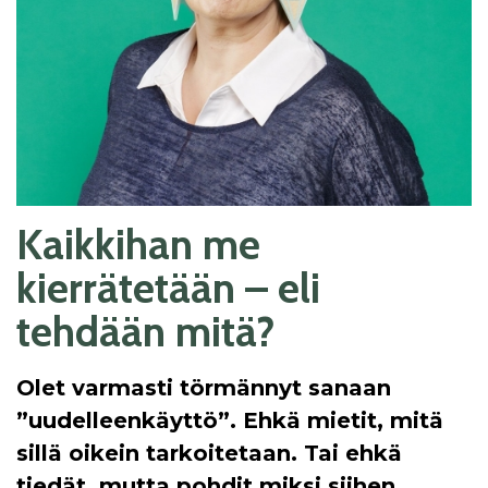
Kaikkihan me
kierrätetään – eli
tehdään mitä?
Olet varmasti törmännyt sanaan
”uudelleenkäyttö”. Ehkä mietit, mitä
sillä oikein tarkoitetaan. Tai ehkä
tiedät, mutta pohdit miksi siihen