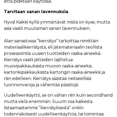
että pidetään käytössä.
Tarvitaan sanan lavennuksia
Hyvä! Kaikki kyllä ymmärtävät mistä on kyse, mutta
asia vaatii muutaman sanan lavennuksen.
Alan sanastossa ”kierrätys” tarkoittaa nimittäin
materiaalikierrätystä, eli jätemateriaalin teollista
prosessointia uusien tuotteiden raaka-aineeksi.
Kierrätys vaatii jätteiden lajittelua:
muovipakkauksista muovin raaka-aineeksi,
kartonkipakkauksista kartongin raaka-aineeksi ja
niin edelleen. Kierrätys säästää neitseellisiä
luonnonvaroja ja vähentää päästöjä.
Uudelleenkäyttö, se on vähän niin kuin secondhand
mutta vielä enemmän. Suurin osa kaikesta
listaamastamme ”kierrätyksestä” onkin
todennäköisesti uudelleenkäyttöä, tai toimintaa