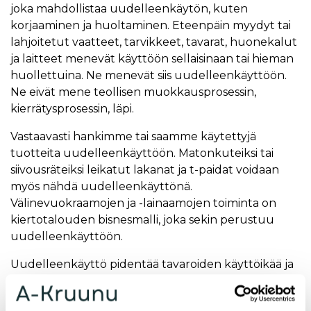
joka mahdollistaa uudelleenkäytön, kuten
korjaaminen ja huoltaminen. Eteenpäin myydyt tai
lahjoitetut vaatteet, tarvikkeet, tavarat, huonekalut
ja laitteet menevät käyttöön sellaisinaan tai hieman
huollettuina. Ne menevät siis uudelleenkäyttöön.
Ne eivät mene teollisen muokkausprosessin,
kierrätysprosessin, läpi.
Vastaavasti hankimme tai saamme käytettyjä
tuotteita uudelleenkäyttöön. Matonkuteiksi tai
siivousräteiksi leikatut lakanat ja t-paidat voidaan
myös nähdä uudelleenkäyttönä.
Välinevuokraamojen ja -lainaamojen toiminta on
kiertotalouden bisnesmalli, joka sekin perustuu
uudelleenkäyttöön.
Uudelleenkäyttö pidentää tavaroiden käyttöikää ja
lisää niiden käyttökertoja. Voidaan hienosti sanoa,
että tavaroiden elinkaari pitenee. Mitä pidempään