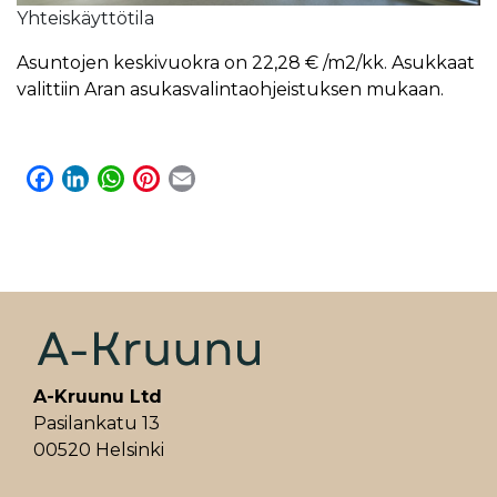
Yhteiskäyttötila
Asuntojen keskivuokra on 22,28 € /m2/kk. Asukkaat
valittiin Aran asukasvalintaohjeistuksen mukaan.
F
L
W
P
E
a
i
h
i
m
c
n
a
n
a
e
k
t
t
i
b
e
s
e
l
o
d
A
r
o
I
p
e
k
n
p
s
t
A-Kruunu Ltd
Pasilankatu 13
00520 Helsinki