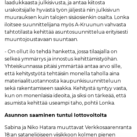
laadukkaasta julkisivusta, ja antaa kiitosta
urakoitsijalle hyvästä työn jäljestä niin julkisivun
muurauksen kuin talojen sisäosienkin osalta. Lonka
iloitsee suunnittelijana myös A-Kruunun vahvasta
tahtotilasta kehittää asuntosuunnittelua erityisesti
muuntojoustavaan suuntaan.
- On ollut ilo tehdä hanketta, jossa tilaajalla on
selkeä ymmärrys ja innostus kehittämistyöhän.
Yhteiskunnassa pitäisi ymmärtää antaa arvo sille,
että kehitystyötä tehtäisiin monella taholla aina
materiaalituotannosta kaupunkisuunnitteluun
sekä rakentamiseen saakka. Kehitystä syntyy vasta,
kun on monenlaisia ideoita, ja siksi on tärkeää, että
asumista kehittää useampi taho, pohtii Lonka.
Asunnon saaminen tuntui lottovoitolta
Sabina ja Niko Hatara muuttavat Verkkosaarenranta
18:an sataneliöiseen viisikkoon kolmen pienen