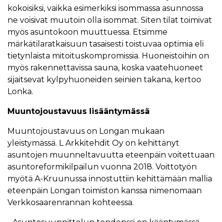
kokoisiksi, vaikka esimerkiksi isommassa asunnossa
ne voisivat muutoin olla isommat. Siten tilat toimivat
myös asuntokoon muuttuessa. Etsimme
märkätilaratkaisuun tasaisesti toistuvaa optimia eli
tietynlaista mitoituskompromissia. Huoneistoihin on
myös rakennettavissa sauna, koska vaatehuoneet
sijaitsevat kylpyhuoneiden seinien takana, kertoo
Lonka.
Muuntojoustavuus lisääntymässä
Muuntojoustavuus on Longan mukaan
yleistymässä. L Arkkitehdit Oy on kehittänyt
asuntojen muunneltavuutta eteenpäin voitettuaan
asuntoreformikilpailun vuonna 2018. Voittotyön
myötä A-Kruunussa innostuttiin kehittämään mallia
eteenpäin Longan toimiston kanssa nimenomaan
Verkkosaarenrannan kohteessa.