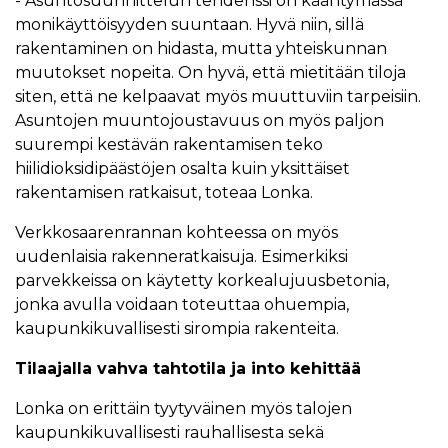
- Asuntosuunnittelun tendenssi on kääntymässä
monikäyttöisyyden suuntaan. Hyvä niin, sillä
rakentaminen on hidasta, mutta yhteiskunnan
muutokset nopeita. On hyvä, että mietitään tiloja
siten, että ne kelpaavat myös muuttuviin tarpeisiin.
Asuntojen muuntojoustavuus on myös paljon
suurempi kestävän rakentamisen teko
hiilidioksidipäästöjen osalta kuin yksittäiset
rakentamisen ratkaisut, toteaa Lonka.
Verkkosaarenrannan kohteessa on myös
uudenlaisia rakenneratkaisuja. Esimerkiksi
parvekkeissa on käytetty korkealujuusbetonia,
jonka avulla voidaan toteuttaa ohuempia,
kaupunkikuvallisesti sirompia rakenteita.
Tilaajalla vahva tahtotila ja into kehittää
Lonka on erittäin tyytyväinen myös talojen
kaupunkikuvallisesti rauhallisesta sekä