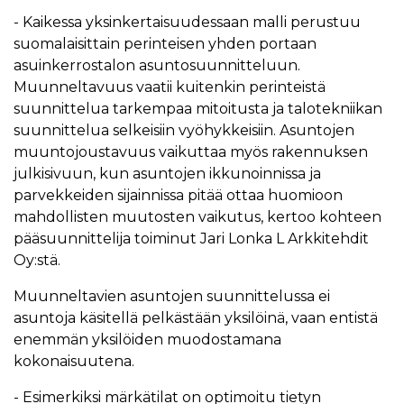
- Kaikessa yksinkertaisuudessaan malli perustuu
suomalaisittain perinteisen yhden portaan
asuinkerrostalon asuntosuunnitteluun.
Muunneltavuus vaatii kuitenkin perinteistä
suunnittelua tarkempaa mitoitusta ja talotekniikan
suunnittelua selkeisiin vyöhykkeisiin. Asuntojen
muuntojoustavuus vaikuttaa myös rakennuksen
julkisivuun, kun asuntojen ikkunoinnissa ja
parvekkeiden sijainnissa pitää ottaa huomioon
mahdollisten muutosten vaikutus, kertoo kohteen
pääsuunnittelija toiminut Jari Lonka L Arkkitehdit
Oy:stä.
Muunneltavien asuntojen suunnittelussa ei
asuntoja käsitellä pelkästään yksilöinä, vaan entistä
enemmän yksilöiden muodostamana
kokonaisuutena.
- Esimerkiksi märkätilat on optimoitu tietyn