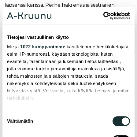
lapsensa kanssa. Perhe haki ensisijaisesti arjen
toimintoja helpottavaa asumisratkaisua ja iloitsee,
että tuli valituiksi lähes 700 hakijan joukosta
asumaan Kalasatamaan. Muuntojoustavan asunnon
malli tuotti isoon asuntoon kaksi kylpyhuonetta,
Tietojesi vastuullinen käyttö
josta Sabina on erityisen onnellinen.
Me ja
1022 kumppanimme
käsittelemme henkilötietojasi,
- Ihanaa, että on kaksi kylppäriä ja myös erittäin
esim. IP-numeroasi, käyttäen teknologioita, kuten
paljon säilytystilaa kaapeissa ja vaatehuoneessa.
evästeitä, tallentamaan ja lukemaan tietoa laitteeltasi,
Huoneet ovat hyvän kokoisia, tosin olohuone-keittiö
jotta voimme tarjota personoituja mainoksia ja sisältöjä,
tuntuu hitusen pieneltä, mutta merinäköala on
tehdä mainosten ja sisältöjen mittauksia, saada
mieletön, samoin valon määrä asunnossa, iloitsee
näkemyksiä kohdeyleisöstä sekä tuotekehitykseen
Sabina, joka on aloittamassa uuden työn
liittyvistä syistä. Voit valita, kuka käyttää tietojasi ja mihin
Kalasataman terveysasemalla. Niko puolestaan käy
tarkoituksiin.
töissä Kampissa.
Jos sallit, haluamme myös tehdä seuraavia:
Suostumuksen
- Seurasin Kalasataman markkinoita ja kun ilmoitus
Välttämätön
Kerätä tietoja maantieteellisestä sijainnistasi,
valinta
tämän talon asunnoista tuli, laitoin saman tien
mahdollisesti muutaman metrin tarkkuudella
hakemuksen sisään. Vapailta markkinoilta näin ison
Tunnistaa laitteesi skannaamalla sen