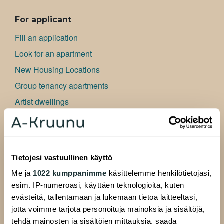
ALAVALIKKO
For applicant
Fill an application
Look for an apartment
New Housing Locations
Group tenancy apartments
Artist dwellings
Bu­si­ness premises
Frequently asked questions
Information for applicant
Tietojesi vastuullinen käyttö
Me ja
1022 kumppanimme
käsittelemme henkilötietojasi,
For Residents
esim. IP-numeroasi, käyttäen teknologioita, kuten
Residents website
evästeitä, tallentamaan ja lukemaan tietoa laitteeltasi,
Resident pages
jotta voimme tarjota personoituja mainoksia ja sisältöjä,
tehdä mainosten ja sisältöjen mittauksia, saada