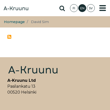
Skip
Hae sivustolta
FI
EN
SV
to
main
content
Homepage
David Sim
A-Kruunu Ltd
Pasilankatu 13
00520 Helsinki