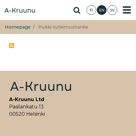
Skip
Hae sivustolta
FI
EN
SV
to
main
content
Homepage
Pukki-tutkimushanke
A-Kruunu Ltd
Pasilankatu 13
00520 Helsinki