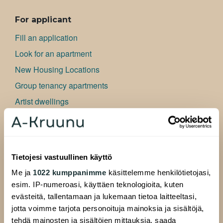
ALAVALIKKO
For applicant
Fill an application
Look for an apartment
New Housing Locations
Group tenancy apartments
Artist dwellings
Bu­si­ness premises
Frequently asked questions
Information for applicant
Tietojesi vastuullinen käyttö
Me ja
1022 kumppanimme
käsittelemme henkilötietojasi,
For Residents
esim. IP-numeroasi, käyttäen teknologioita, kuten
Residents website
evästeitä, tallentamaan ja lukemaan tietoa laitteeltasi,
Resident pages
jotta voimme tarjota personoituja mainoksia ja sisältöjä,
tehdä mainosten ja sisältöjen mittauksia, saada