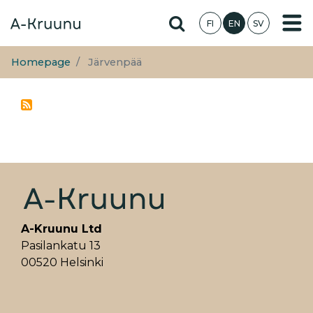
Skip
Hae sivustolta
FI
EN
SV
to
main
content
Homepage
Järvenpää
A-Kruunu Ltd
Pasilankatu 13
00520 Helsinki