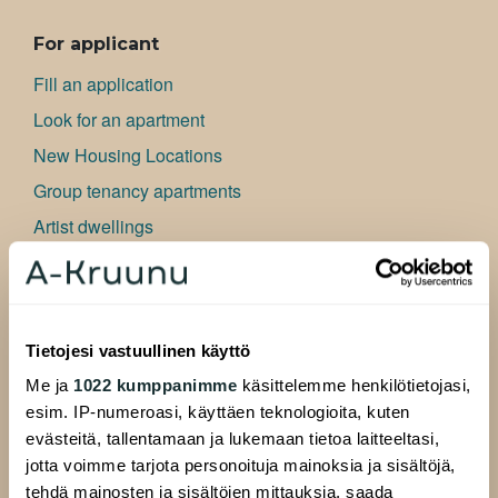
ALAVALIKKO
For applicant
Fill an application
Look for an apartment
New Housing Locations
Group tenancy apartments
Artist dwellings
Bu­si­ness premises
Frequently asked questions
Information for applicant
Tietojesi vastuullinen käyttö
Me ja
1022 kumppanimme
käsittelemme henkilötietojasi,
For Residents
esim. IP-numeroasi, käyttäen teknologioita, kuten
Residents website
evästeitä, tallentamaan ja lukemaan tietoa laitteeltasi,
Resident pages
jotta voimme tarjota personoituja mainoksia ja sisältöjä,
tehdä mainosten ja sisältöjen mittauksia, saada