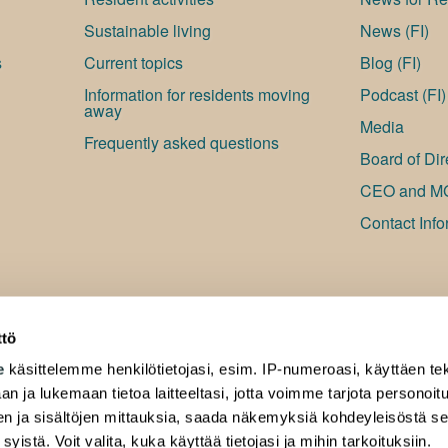
Sustainable living
News (FI)
s
Current topics
Blog (FI)
Information for residents moving
Podcast (FI)
away
Media
Frequently asked questions
Board of Dir
CEO and M
Contact Info
ttö
e
käsittelemme henkilötietojasi, esim. IP-numeroasi, käyttäen tek
an ja lukemaan tietoa laitteeltasi, jotta voimme tarjota personoi
ten ja sisältöjen mittauksia, saada näkemyksiä kohdeyleisöstä s
 syistä. Voit valita, kuka käyttää tietojasi ja mihin tarkoituksiin.