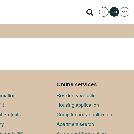
Hae sivustolta
FI
EN
SV
Online services
ormation
Residents website
FI)
Housing application
 Projects
Group tenancy application
ty
Apartment search
idents (FI)
Agreement Termination