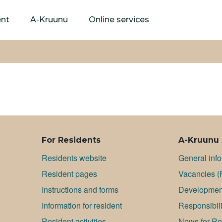
Skip
to
ent
A-Kruunu
Online services
main
content
For Residents
A-Kruunu
Residents website
General inf
Resident pages
Va­can­cies (
Instructions and forms
Development
Information for resident
Responsibili
Resident activities
News for Res