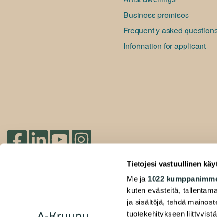
Bu­si­ness premises
Frequently asked question
Information for applicant
Check out our socials
Tietojesi vastuullinen käy
Me ja
1022 kumppanimm
2026 Duuilo Oy – © A-Kruunu Oy –
kuten evästeitä, tallentama
Privacy Policy
ja sisältöjä, tehdä mainos
tuotekehitykseen liittyvistä