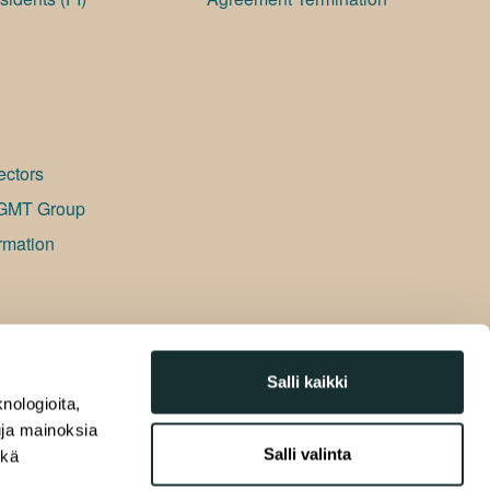
ectors
GMT Group
rmation
Salli kaikki
nologioita,
tuja mainoksia
Salli valinta
ekä