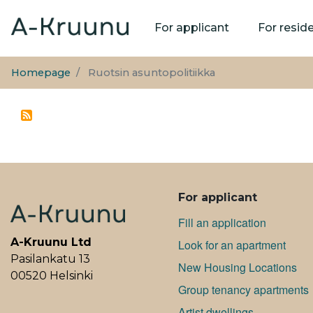
Main
For applicant
For resid
navigation
Homepage
Ruotsin asuntopolitiikka
ALAVALIKKO
For applicant
Fill an application
A-Kruunu Ltd
Look for an apartment
Pasilankatu 13
New Housing Locations
00520 Helsinki
Group tenancy apartments
Artist dwellings