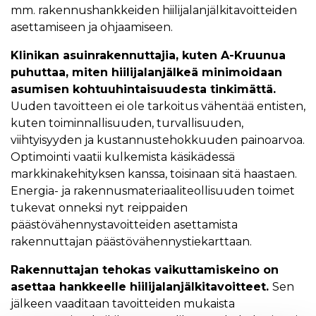
mm. rakennushankkeiden hiilijalanjälkitavoitteiden
asettamiseen ja ohjaamiseen.
Klinikan asuinrakennuttajia, kuten A-Kruunua
puhuttaa, miten hiilijalanjälkeä minimoidaan
asumisen kohtuuhintaisuudesta tinkimättä.
Uuden tavoitteen ei ole tarkoitus vähentää entisten,
kuten toiminnallisuuden, turvallisuuden,
viihtyisyyden ja kustannustehokkuuden painoarvoa.
Optimointi vaatii kulkemista käsikädessä
markkinakehityksen kanssa, toisinaan sitä haastaen.
Energia- ja rakennusmateriaaliteollisuuden toimet
tukevat onneksi nyt reippaiden
päästövähennystavoitteiden asettamista
rakennuttajan päästövähennystiekarttaan.
Rakennuttajan tehokas vaikuttamiskeino on
asettaa hankkeelle hiilijalanjälkitavoitteet.
Sen
jälkeen vaaditaan tavoitteiden mukaista