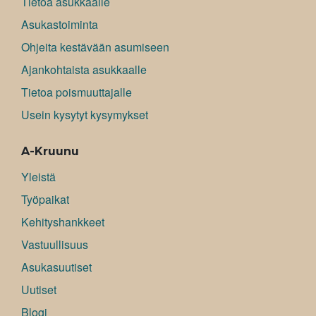
Tietoa asukkaalle
Asukastoiminta
Ohjeita kestävään asumiseen
Ajankohtaista asukkaalle
Tietoa poismuuttajalle
Usein kysytyt kysymykset
A-Kruunu
Yleistä
Työpaikat
Kehityshankkeet
Vastuullisuus
Asukasuutiset
Uutiset
Blogi