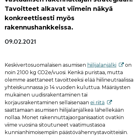
Tavoitteet alkavat viimein näkyä
konkreettisesti myös
rakennushankkeissa.
09.02.2021
Keskivertosuomalaisen asumisen
hiilijalanjälki
on
noin 2100 kg CO2e/vuosi. Kenkä puristaa, mutta
olemme asettaneet tavoitteeksi elää hiilineutraalissa
yhteiskunnassa jo 14 vuoden kuluttua. Määräysten
mukainen uudisrakentaminen tai
korjausrakentaminen sellaisenaan
ei riitä
saattamaan asumisen hiilijalanjälkeä lähellekään
nollaa. Monet rakennuttajaorganisaatiot ovatkin
viime vuosina sitoutuneet vaatimustasoa
kunnianhimoisempiin päästövähennystavoitteisiin.