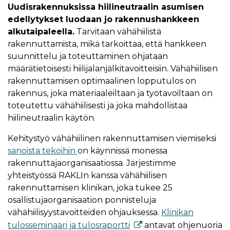
Uudisrakennuksissa hiilineutraalin asumisen
edellytykset luodaan jo rakennushankkeen
alkutaipaleella.
Tarvitaan vähähiilistä
rakennuttamista, mikä tarkoittaa, että hankkeen
suunnittelu ja toteuttaminen ohjataan
määrätietoisesti hiilijalanjälkitavoitteisiin. Vähähiilisen
rakennuttamisen optimaalinen lopputulos on
rakennus, joka materiaaleiltaan ja työtavoiltaan on
toteutettu vähähiilisesti ja joka mahdollistaa
hiilineutraalin käytön.
Kehitystyö vähähiilinen rakennuttamisen viemiseksi
sanoista tekoihin
on käynnissä monessa
rakennuttajaorganisaatiossa. Järjestimme
yhteistyössä RAKLIn kanssa vähähiilisen
rakennuttamisen klinikan, joka tukee 25
osallistujaorganisaation ponnisteluja
vähähiilisyystavoitteiden ohjauksessa.
Klinikan
tulosseminaari ja tulosraportti
antavat ohjenuoria