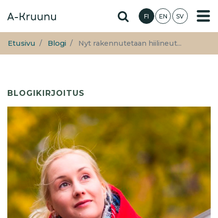
Hyppää
Hae sivustolta
FI
EN
SV
pääsisältöön
Etusivu
Blogi
Nyt rakennutetaan hiilineut...
BLOGIKIRJOITUS