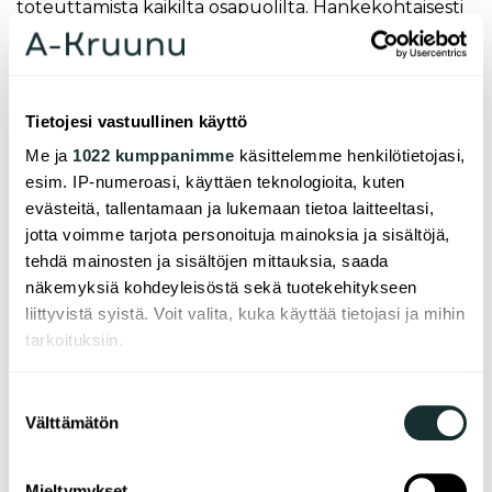
toteuttamista kaikilta osapuolilta. Hankekohtaisesti
sopivien ja riittävän – muttei liian - kunnianhimoisten
hiilijalanjälkitavoitteiden asettaminen on tällä
hetkellä taitolaji. Koska uudisrakennuksen
hiilijalanjälki syntyy karkeasti puoliksi
Tietojesi vastuullinen käyttö
käytönaikaisesta energiankulutuksesta ja
Me ja
1022 kumppanimme
käsittelemme henkilötietojasi,
materiaaleihin sitoutuneesta hiilikuormasta,
esim. IP-numeroasi, käyttäen teknologioita, kuten
molempiin osakokonaisuuksiin pilkotut
evästeitä, tallentamaan ja lukemaan tietoa laitteeltasi,
päästövähennystavoitteet voivat helpottaa
jotta voimme tarjota personoituja mainoksia ja sisältöjä,
hankekohtaisten tavoitteiden haarukointia.
tehdä mainosten ja sisältöjen mittauksia, saada
Yksittäisen rakennushankkeen osalta tavoitteena
näkemyksiä kohdeyleisöstä sekä tuotekehitykseen
tulisi olla hiilijalanjäljen minimointi ja hiilineutraalin
liittyvistä syistä. Voit valita, kuka käyttää tietojasi ja mihin
käytön mahdollistaminen kokonaisoptimoimalla,
tarkoituksiin.
raja-arvoista tai keskiarvoista riippumatta. Kun
osaamista vaaditaan kaikilta osapuolilta
Jos sallit, haluamme myös tehdä seuraavia:
Suostumuksen
hankkeenohjaukseen, suunnitteluun ja
Välttämätön
Kerätä tietoja maantieteellisestä sijainnistasi,
valinta
toteutukseen, voidaan useimmissa hankkeissa
mahdollisesti muutaman metrin tarkkuudella
vaikuttaa hiilijalanjälkeen kymmeniä prosentteja.
Tunnistaa laitteesi skannaamalla sen
Mieltymykset