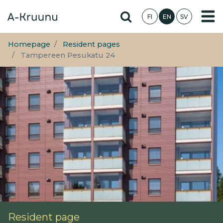
Skip
Hae sivustolta
FI
EN
SV
to
main
content
Homepage
Resident pages
Tampereen Pesukatu 24
Resident page