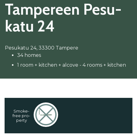
Tam­pe­reen Pe­su­
ka­tu 24
Pesukatu 24, 33300 Tampere
34 homes
1 room + kitchen + alcove - 4 rooms + kitchen
Smo­ke-
free pro­
per­ty