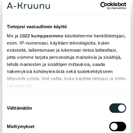
own operator.
Asiakaspalvelu ja autopaikkojen
vuokraus
Tietojesi vastuullinen käyttö
Me ja
1022 kumppanimme
käsittelemme henkilötietojasi,
vuokraus@a-kruu­nu.fi
esim. IP-numeroasi, käyttäen teknologioita, kuten
Tel. 0207 207 100
evästeitä, tallentamaan ja lukemaan tietoa laitteeltasi,
Mon – Fri 12.00 – 14.30
jotta voimme tarjota personoituja mainoksia ja sisältöjä,
tehdä mainosten ja sisältöjen mittauksia, saada
Calling us costs the equivalent of the caller's mobile
näkemyksiä kohdeyleisöstä sekä tuotekehitykseen
network or local network rate specified by their
liittyvistä syistä. Voit valita, kuka käyttää tietojasi ja mihin
own operator.
tarkoituksiin.
Jos sallit, haluamme myös tehdä seuraavia:
Suostumuksen
Välttämätön
Kerätä tietoja maantieteellisestä sijainnistasi,
valinta
Linkit
mahdollisesti muutaman metrin tarkkuudella
Tunnistaa laitteesi skannaamalla sen
Mieltymykset
View brochure (FI)
ominaispiirteitä aktiivisesti (sormenjäljen