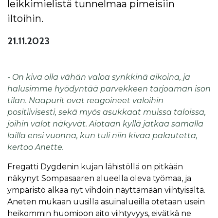
leikkimielistä tunnelmaa pimeisiin
iltoihin.
21.11.2023
- On kiva olla vähän valoa synkkinä aikoina, ja
halusimme hyödyntää parvekkeen tarjoaman ison
tilan. Naapurit ovat reagoineet valoihin
positiivisesti, sekä myös asukkaat muissa taloissa,
joihin valot näkyvät. Aiotaan kyllä jatkaa samalla
lailla ensi vuonna, kun tuli niin kivaa palautetta,
kertoo Anette.
Fregatti Dygdenin kujan lähistöllä on pitkään
näkynyt Sompasaaren alueella oleva työmaa, ja
ympäristö alkaa nyt vihdoin näyttämään viihtyisältä.
Aneten mukaan uusilla asuinalueilla otetaan usein
heikommin huomioon aito viihtyvyys, eivätkä ne