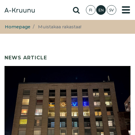
Skip
Hae sivustolta
FI
EN
SV
to
main
content
Homepage
Muistakaa rakastaa!
NEWS ARTICLE