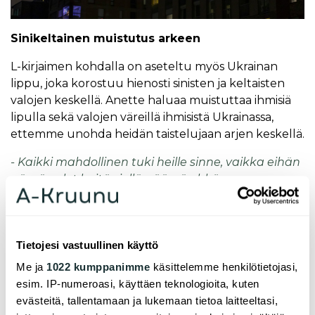
Sinikeltainen muistutus arkeen
L-kirjaimen kohdalla on aseteltu myös Ukrainan
lippu, joka korostuu hienosti sinisten ja keltaisten
valojen keskellä. Anette haluaa muistuttaa ihmisiä
lipulla sekä valojen väreillä ihmisistä Ukrainassa,
ettemme unohda heidän taistelujaan arjen keskellä.
- Kaikki mahdollinen tuki heille sinne, vaikka eihän
nämä valot heitä siellä päässä ehkä
konkreettisesti autakaan. Muistakaa Rakastaa, se
on se sanoma minkä haluamme näillä valoilla
viestiä, kannustaa Anette.
Tietojesi vastuullinen käyttö
Pienetkin teot tuovat viihtyvyyttä
Me ja
1022 kumppanimme
käsittelemme henkilötietojasi,
esim. IP-numeroasi, käyttäen teknologioita, kuten
Anette on mukana talon asukastoimikunnassa, ja on
evästeitä, tallentamaan ja lukemaan tietoa laitteeltasi,
osallistunut muun muassa talon talkoisiin. Hän