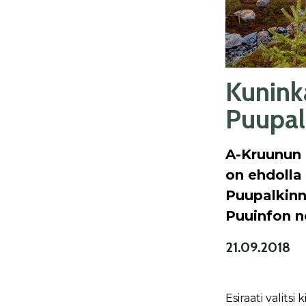
Kunink
Puupal
A-Kruunun
on ehdolla
Puupalkinn
Puuinfon ne
21.09.2018
Esiraati valit