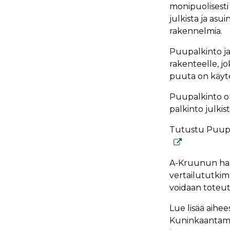
monipuolisest
julkista ja asu
rakennelmia.
Puupalkinto ja
rakenteelle, j
puuta on käyte
Puupalkinto o
palkinto julki
Tutustu Puupal
A-Kruunun hank
vertailututkim
voidaan toteut
Lue lisää aihe
Kuninkaantam