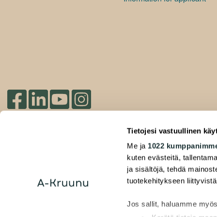
Check out our socials
Tietojesi vastuullinen käy
2026 Duuilo Oy – © A-Kruunu Oy –
Me ja
1022 kumppanimm
Privacy Policy
kuten evästeitä, tallentama
ja sisältöjä, tehdä mainos
tuotekehitykseen liittyvistä
Jos sallit, haluamme myös