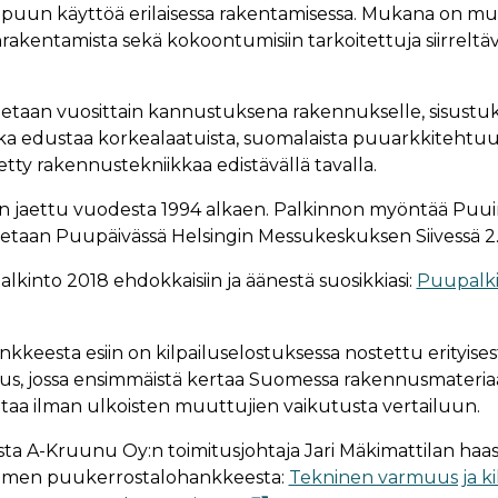
i puun käyttöä erilaisessa rakentamisessa. Mukana on 
inrakentamista sekä kokoontumisiin tarkoitettuja siirreltäviä
etaan vuosittain kannustuksena rakennukselle, sisustuks
oka edustaa korkealaatuista, suomalaista puuarkkitehtuuri
tty rakennustekniikkaa edistävällä tavalla.
n jaettu vuodesta 1994 alkaen. Palkinnon myöntää Puui
stetaan Puupäivässä Helsingin Messukeskuksen Siivessä 2.
kinto 2018 ehdokkaisiin ja äänestä suosikkiasi:
Puupalk
keesta esiin on kilpailuselostuksessa nostettu erityises
us, jossa ensimmäistä kertaa Suomessa rakennusmateriaa
taa ilman ulkoisten muuttujien vaikutusta vertailuun.
esta A-Kruunu Oy:n toimitusjohtaja Jari Mäkimattilan haa
men puukerrostalohankkeesta:
Tekninen varmuus ja ki