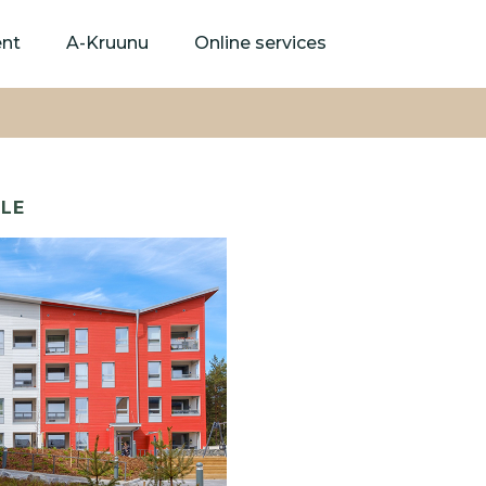
Skip
to
ent
A-Kruunu
Online services
main
content
LE