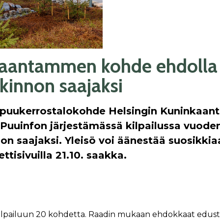
aantammen kohde ehdolla
kinnon saajaksi
 puukerrostalokohde Helsingin Kuninkaa
 Puuinfon järjestämässä kilpailussa vuode
on saajaksi. Yleisö voi äänestää suosikkia
ttisivuilla 21.10. saakka.
si kilpailuun 20 kohdetta. Raadin mukaan ehdokkaat edusta