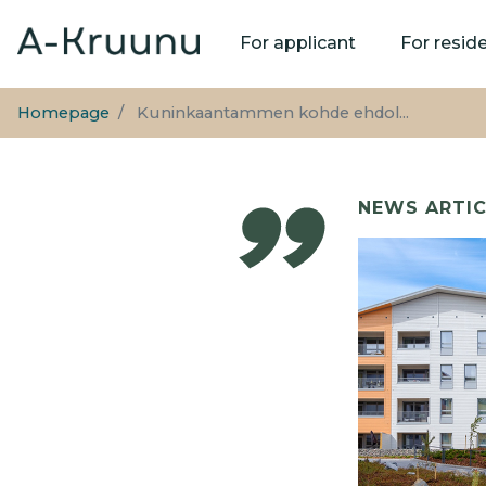
Main
For applicant
For resid
navigation
Homepage
Kuninkaantammen kohde ehdol...
NEWS ARTIC