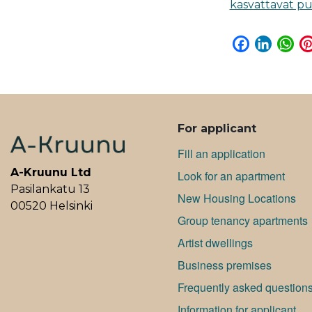
kasvattavat p
F
L
W
a
i
h
c
n
a
e
k
t
b
e
s
ALAVALIKKO
o
d
A
For applicant
o
I
p
Fill an application
k
n
p
A-Kruunu Ltd
Look for an apartment
Pasilankatu 13
New Housing Locations
00520 Helsinki
Group tenancy apartments
Artist dwellings
Bu­si­ness premises
Frequently asked question
Information for applicant