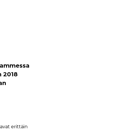
ntammessa
n 2018
an
vat erittäin