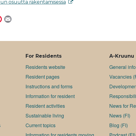
uun osuutta rakentamisessa
P
E
i
m
n
a
t
i
e
l
r
For Residents
A-Kruunu
e
Residents website
General inf
s
Resident pages
Va­can­cies (
t
Instructions and forms
Development
Information for resident
Responsibili
Resident activities
News for Res
Sustainable living
News (FI)
s
Current topics
Blog (FI)
Information for residents moving
Podcast (FI)