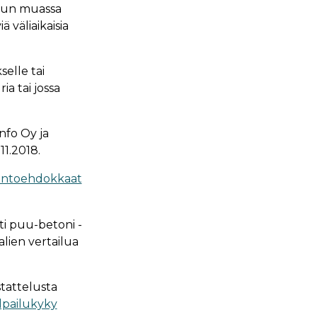
muun muassa
 väliaikaisia
elle tai
a tai jossa
nfo Oy ja
11.2018.
intoehdokkaat
ti puu-betoni -
lien vertailua
stattelusta
lpailukyky