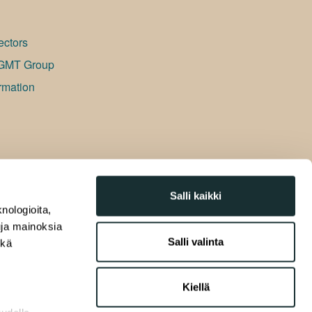
ectors
GMT Group
rmation
Salli kaikki
nologioita,
tuja mainoksia
Salli valinta
ekä
Kiellä