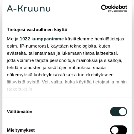
Työnjohtajankatu 5:een tulee asuntoja yksiöistä
perheasuntoihin. Asuntojen keskipinta-ala on 54,7
m2. Vuokra määräytyy omakustannusperiaatteen
mukaan kohtuuhintaiseksi.
Tietojesi vastuullinen käyttö
Asunnoissa ei ole huoneistokohtaisia saunoja, mutta
Me ja
1022 kumppanimme
käsittelemme henkilötietojasi,
talon ylimmässä, 8. kerroksessa sijaitsee talosauna ja
esim. IP-numeroasi, käyttäen teknologioita, kuten
myös kerhohuone. Pihatasoon toteutetaan
evästeitä, tallentamaan ja lukemaan tietoa laitteeltasi,
yhteistyöhankkeena iso korttelipesula, joka palvelee
jotta voimme tarjota personoituja mainoksia ja sisältöjä,
myös kahta muuta taloa. Kohteeseen tulee myös
tehdä mainosten ja sisältöjen mittauksia, saada
liiketiloja, joilla tulee erillinen investori.
näkemyksiä kohdeyleisöstä sekä tuotekehitykseen
liittyvistä syistä. Voit valita, kuka käyttää tietojasi ja mihin
Metroaseman lisäksi A-Kruunun kohteen lähellä
tarkoituksiin.
sijaitsevat kauppakeskus Megahertsi ja vuonna
2020 valmistuva Hertsi Lähipalvelukeskus.
Jos sallit, haluamme myös tehdä seuraavia:
Suostumuksen
Välttämätön
Kerätä tietoja maantieteellisestä sijainnistasi,
valinta
Lisätietoja:
mahdollisesti muutaman metrin tarkkuudella
Tunnistaa laitteesi skannaamalla sen
Toimitusjohtaja Markus Heino,
Mieltymykset
ominaispiirteitä aktiivisesti (sormenjäljen