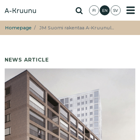
Skip
Hae sivustolta
FI
EN
SV
to
main
content
Homepage
JM Suomi rakentaa A-Kruunul...
NEWS ARTICLE