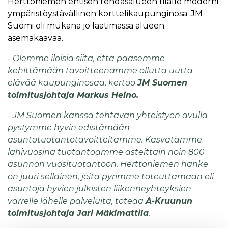
Herttoniemen entisen tehdasalueen tilalle moderni
ympäristöystävällinen korttelikaupunginosa. JM
Suomi oli mukana jo laatimassa alueen
asemakaavaa.
- Olemme iloisia siitä, että pääsemme
kehittämään tavoitteenamme ollutta uutta
elävää kaupunginosaa, kertoo
JM Suomen
toimitusjohtaja Markus Heino.
- JM Suomen kanssa tehtävän yhteistyön avulla
pystymme hyvin edistämään
asuntotuotantotavoitteitamme. Kasvatamme
lähivuosina tuotantoamme asteittain noin 800
asunnon vuosituotantoon. Herttoniemen hanke
on juuri sellainen, joita pyrimme toteuttamaan eli
asuntoja hyvien julkisten liikenneyhteyksien
varrelle lähelle palveluita, toteaa
A-Kruunun
toimitusjohtaja Jari Mäkimattila
.