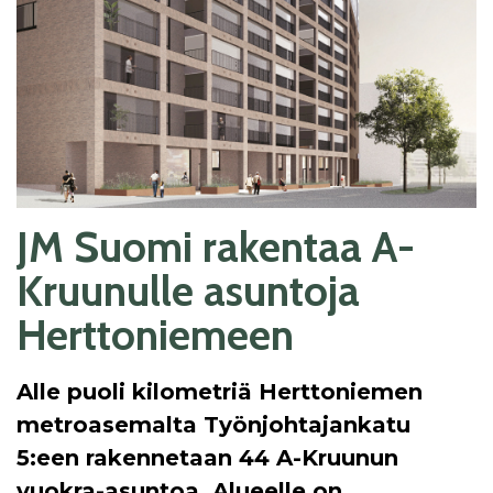
JM Suomi rakentaa A-
Kruunulle asuntoja
Herttoniemeen
Alle puoli kilometriä Herttoniemen
metroasemalta Työnjohtajankatu
5:een rakennetaan 44 A-Kruunun
vuokra-asuntoa. Alueelle on