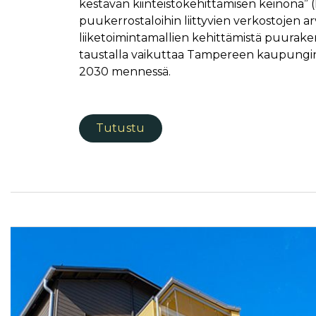
kestävän kiinteistökehittämisen keinona” (
puukerrostaloihin liittyvien verkostojen a
liiketoimintamallien kehittämistä puura
taustalla vaikuttaa Tampereen kaupungin 
2030 mennessä.
Tutustu