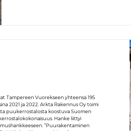
vat Tampereen Vuorekseen yhteensä 195
osina 2021 ja 2022. Arkta Rakennus Oy toimi
sta puukerrostalosta koostuva Suomen
rrostalokokonaisuus. Hanke liittyi
tkimushankkeeseen. ”Puurakentaminen