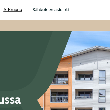
Hyppää
pääsisältöön
A-Kruunu
Sähköinen asiointi
ussa