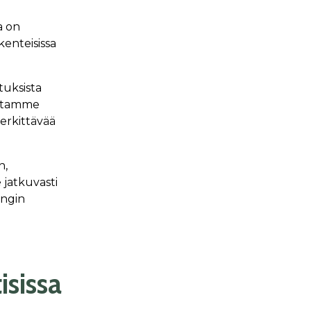
a on
enteisissa
tuksista
istamme
merkittävää
n,
 jatkuvasti
ingin
sissa