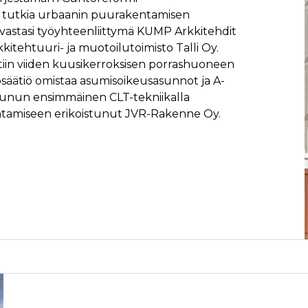
oli tutkia urbaanin puurakentamisen
vastasi työyhteenliittymä KUMP Arkkitehdit
kkitehtuuri- ja muotoilutoimisto Talli Oy.
tiin viiden kuusikerroksisen porrashuoneen
säätiö omistaa asumisoikeusasunnot ja A-
unun ensimmäinen CLT-tekniikalla
ntamiseen erikoistunut JVR-Rakenne Oy.