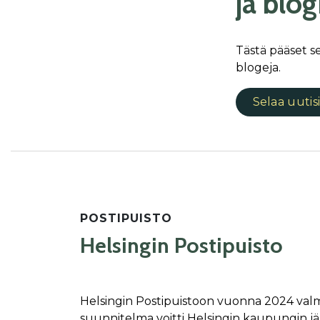
ja blog
Tästä pääset s
blogeja.
Selaa uutis
POSTIPUISTO
Helsingin Postipuisto
Helsingin Postipuistoon vuonna 2024 val
suunnitelma voitti Helsingin kaupungin j