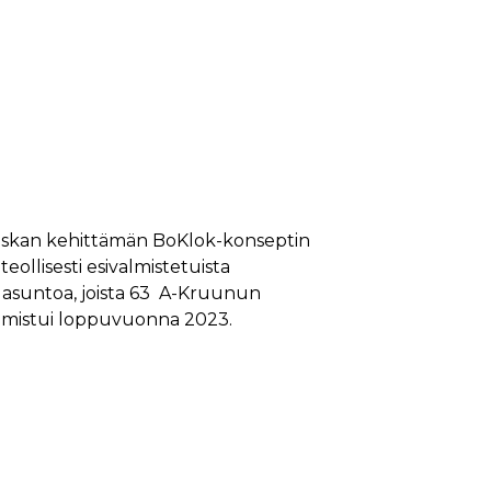
nskan kehittämän BoKlok-konseptin
llisesti esivalmistetuista
0 asuntoa, joista 63 A-Kruunun
almistui loppuvuonna 2023.