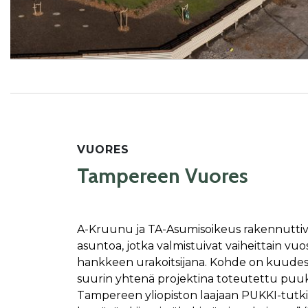
VUORES
Tampereen Vuores
A-Kruunu ja TA-Asumisoikeus rakennutti
asuntoa, jotka valmistuivat vaiheittain vu
hankkeen urakoitsijana. Kohde on kuude
suurin yhtenä projektina toteutettu puuke
Tampereen yliopiston laajaan PUKKI-tu