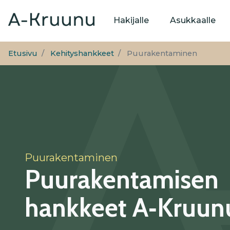
Päävalikko
Hakijalle
Asukkaalle
Etusivu
Kehityshankkeet
Puurakentaminen
Puurakentaminen
Puurakenta­misen
hankkeet A‑Kruun