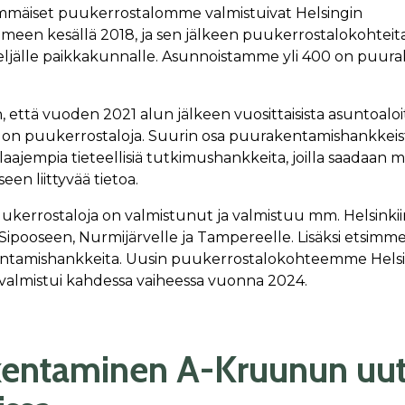
immäiset puukerrostalomme valmistuivat Helsingin
een kesällä 2018, ja sen jälkeen puukerrostalokohteit
ljälle paikkakunnalle. Asunnoistamme yli 400 on puurak
, että vuoden 2021 alun jälkeen vuosittaisista asuntoaloi
% on puukerrostaloja. Suurin osa puurakentamishankke
aajempia tieteellisiä tutkimushankkeita, joilla saadaan 
en liittyvää tietoa.
errostaloja on valmistunut ja valmistuu mm. Helsinkii
Sipooseen, Nurmijärvelle ja Tampereelle. Lisäksi etsimme
ntamishankkeita. Uusin puukerrostalokohteemme Hels
 valmistui kahdessa vaiheessa vuonna 2024.
enta­minen A-Kruunun uuti