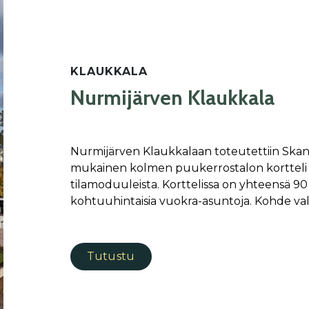
KLAUKKALA
Nurmijärven Klaukkala
Nurmijärven Klaukkalaan toteutettiin Ska
mukainen kolmen puukerrostalon kortteli teo
tilamoduuleista. Korttelissa on yhteensä 9
kohtuuhintaisia vuokra-asuntoja. Kohde v
Tutustu