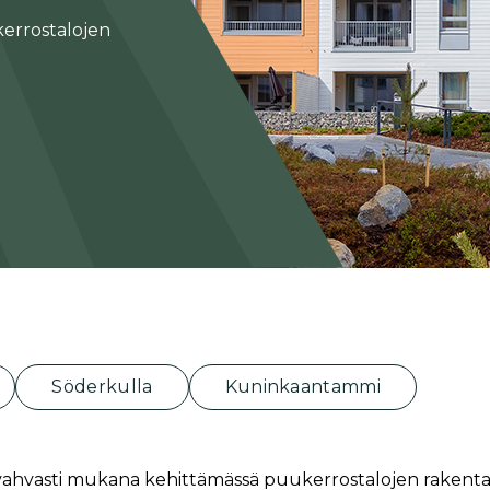
errostalojen
Söderkulla
Kuninkaantammi
ahvasti mukana kehittämässä puukerrostalojen rakent