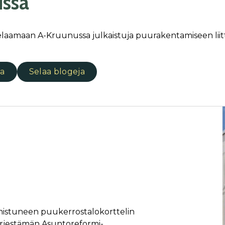
issa
elaamaan A-Kruunussa julkaistuja puurakentamiseen liitty
ia
Selaa blogeja
mistuneen puukerrostalokorttelin
ärjestämän Asuntoreformi-