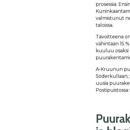
prosessia. Ens
Kuninkaantamm
valmistunut ne
taloissa.
Tavoitteena on
vähintään 15 
kuuluu osaksi l
puurakentamise
A-Kruunun puuk
Söderkullaan, 
uusia puurake
Postipuistossa
Puurak