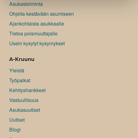
Asukastoiminta
Ohjeita kestävään asumiseen
Ajankohtaista asukkaalle
Tietoa poismuuttajalle
Usein kysytyt kysymykset
A-Kruunu
Yleistä
Työpaikat
Kehityshankkeet
Vastuullisuus
Asukasuutiset
Uutiset
Blogi