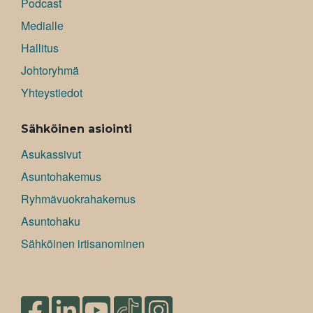
Podcast
Medialle
Hallitus
Johtoryhmä
Yhteystiedot
Sähköinen asiointi
Asukassivut
Asuntohakemus
Ryhmävuokrahakemus
Asuntohaku
Sähköinen irtisanominen