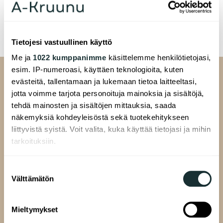
Tietojesi vastuullinen käyttö
Me ja
1022 kumppanimme
käsittelemme henkilötietojasi,
esim. IP-numeroasi, käyttäen teknologioita, kuten
evästeitä, tallentamaan ja lukemaan tietoa laitteeltasi,
jotta voimme tarjota personoituja mainoksia ja sisältöjä,
tehdä mainosten ja sisältöjen mittauksia, saada
näkemyksiä kohdeyleisöstä sekä tuotekehitykseen
liittyvistä syistä. Voit valita, kuka käyttää tietojasi ja mihin
A-Kruunu Oy
tarkoituksiin.
Pasilankatu 13
00520 Helsinki
Jos sallit, haluamme myös tehdä seuraavia:
Suostumuksen
Välttämätön
Kerätä tietoja maantieteellisestä sijainnistasi,
valinta
mahdollisesti muutaman metrin tarkkuudella
Tunnistaa laitteesi skannaamalla sen
Mieltymykset
ALAVALIKKO
ominaispiirteitä aktiivisesti (sormenjäljen
Hakijalle