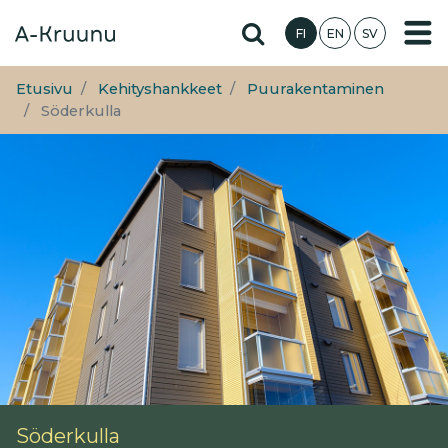
Hyppää
Hae sivustolta
FI
EN
SV
pääsisältöön
Etusivu
Kehityshankkeet
Puurakentaminen
Söderkulla
Söderkulla