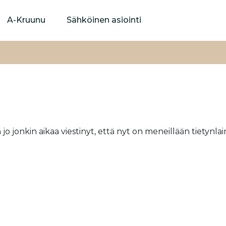
Hyppää
pääsisältöön
A-Kruunu
Sähköinen asiointi
 jonkin aikaa viestinyt, että nyt on meneillään tietynl