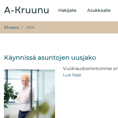
Päävalikko
Hakijalle
Asukkaalle
Etusivu
ARA
Käynnissä asuntojen uusjako
Vuokraustoimintomme on jo
Lue lisää