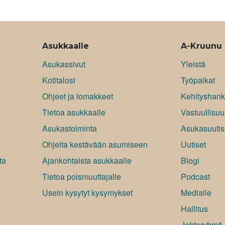
Asukkaalle
A-Kruunu
Asukassivut
Yleistä
Kotitalosi
Työpaikat
Ohjeet ja lomakkeet
Kehityshank
Tietoa asukkaalle
Vastuullisuu
Asukastoiminta
Asukasuutis
Ohjeita kestävään asumiseen
Uutiset
ta
Ajankohtaista asukkaalle
Blogi
Tietoa poismuuttajalle
Podcast
Usein kysytyt kysymykset
Medialle
Hallitus
Johtoryhmä