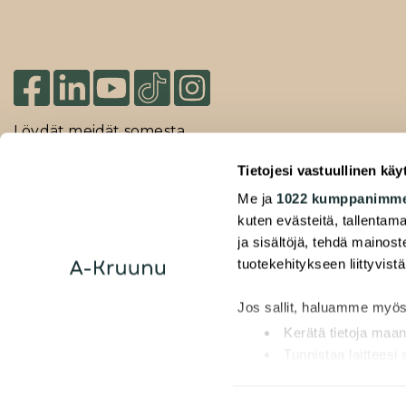
Löydät meidät somesta
Tietojesi vastuullinen käy
Me ja
1022 kumppanimm
2026 Duuilo Oy – © A-Kruunu Oy –
kuten evästeitä, tallentama
Rekisteriseloste
ja sisältöjä, tehdä mainos
Saavutettavuusseloste
tuotekehitykseen liittyvistä
Jos sallit, haluamme myös
Kerätä tietoja maan
Tunnistaa laitteesi
Lue lisää siitä, miten henk
muuttaa suostumustasi tai 