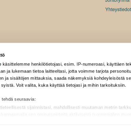
Yhteystiedot
ttö
e
käsittelemme henkilötietojasi, esim. IP-numeroasi, käyttäen tek
an ja lukemaan tietoa laitteeltasi, jotta voimme tarjota personoi
ten ja sisältöjen mittauksia, saada näkemyksiä kohdeyleisöstä s
 syistä. Voit valita, kuka käyttää tietojasi ja mihin tarkoituksiin.
 tehdä seuraavia:
tieteellisestä sijainnistasi, mahdollisesti muutaman metrin tarkk
 skannaamalla sen ominaispiirteitä aktiivisesti (sormenjäljen mu
ilötietojasi käsitellään ja miten voit määrittää asetuksesi
tiedot-
peruuttaa sen milloin vain evästeilmoituksessa.