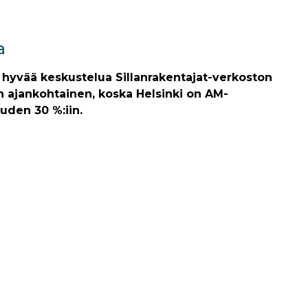
a
hyvää keskustelua Sillanrakentajat-verkoston
n ajankohtainen, koska Helsinki on AM-
uden 30 %:iin.