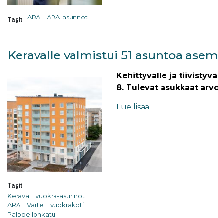
ARA
ARA-asunnot
Tagit
Keravalle valmistui 51 asuntoa ase
Kehittyvälle ja tiivist
8. Tulevat asukkaat arvo
Lue lisää
Tagit
Kerava
vuokra-asunnot
ARA
Varte
vuokrakoti
Palopellonkatu