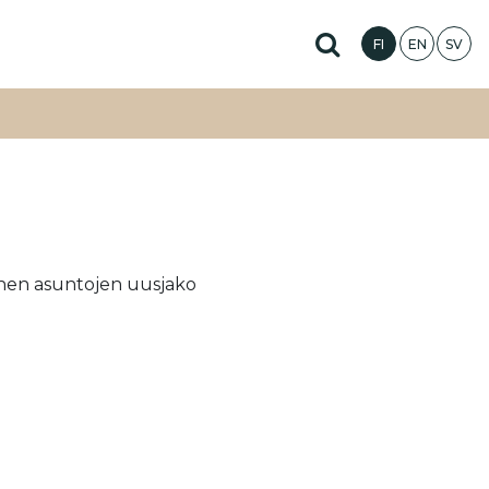
Hae sivustolta
FI
EN
SV
ainen asuntojen uusjako