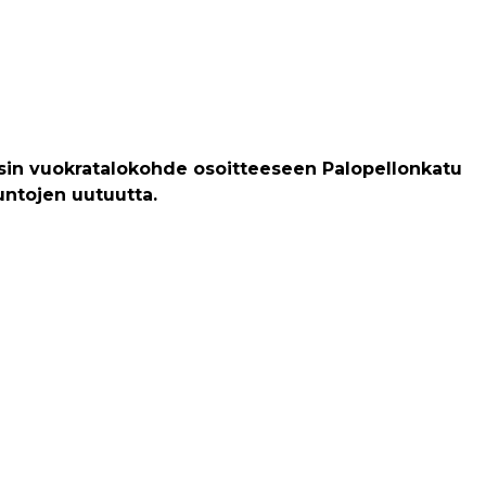
uusin vuokratalokohde osoitteeseen Palopellonkatu
suntojen uutuutta.