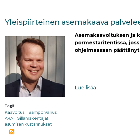
Yleispiirteinen asemakaava palvele
Asemakaavoituksen ja k
pormestaritentissä, jos
ohjelmassaan päättänyt
Lue lisää
Tagit
Kaavoitus
Sampo Vallius
ARA
Sillanrakentajat
asumisen kustannukset