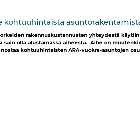
e kohtuuhintaista asuntorakentamist
orkeiden rakennuskustannusten yhteydestä käytiin 
sa sain olla alustamassa aiheesta. Aihe on muutenki
 nostaa kohtuuhintaisten ARA-vuokra-asuntojen osu