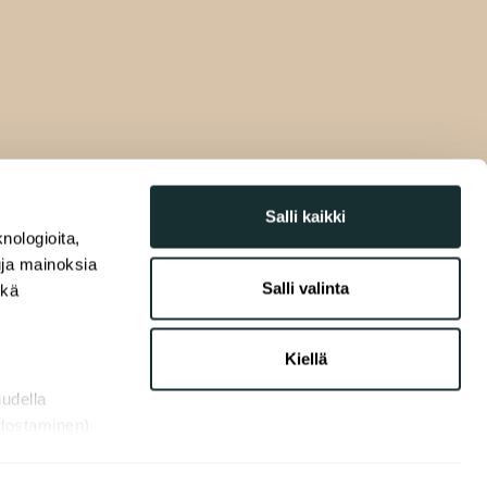
Salli kaikki
nologioita,
tuja mainoksia
Salli valinta
ekä
Kiellä
uudella
odostaminen)
osiossa
. Voit