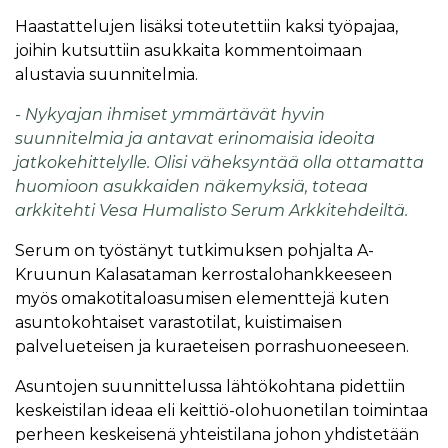
Haastattelujen lisäksi toteutettiin kaksi työpajaa,
joihin kutsuttiin asukkaita kommentoimaan
alustavia suunnitelmia.
- Nykyajan ihmiset ymmärtävät hyvin
suunnitelmia ja antavat erinomaisia ideoita
jatkokehittelylle. Olisi väheksyntää olla ottamatta
huomioon asukkaiden näkemyksiä, toteaa
arkkitehti Vesa Humalisto Serum Arkkitehdeiltä.
Serum on työstänyt tutkimuksen pohjalta A-
Kruunun Kalasataman kerrostalohankkeeseen
myös omakotitaloasumisen elementtejä kuten
asuntokohtaiset varastotilat, kuistimaisen
palvelueteisen ja kuraeteisen porrashuoneeseen.
Asuntojen suunnittelussa lähtökohtana pidettiin
keskeistilan ideaa eli keittiö-olohuonetilan toimintaa
perheen keskeisenä yhteistilana johon yhdistetään