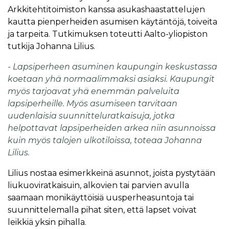
Arkkitehtitoimiston kanssa asukashaastattelujen
kautta pienperheiden asumisen käytäntöjä, toiveita
ja tarpeita. Tutkimuksen toteutti Aalto-yliopiston
tutkija Johanna Lilius.
- Lapsiperheen asuminen kaupungin keskustassa
koetaan yhä normaalimmaksi asiaksi. Kaupungit
myös tarjoavat yhä enemmän palveluita
lapsiperheille. Myös asumiseen tarvitaan
uudenlaisia suunnitteluratkaisuja, jotka
helpottavat lapsiperheiden arkea niin asunnoissa
kuin myös talojen ulkotiloissa, toteaa Johanna
Lilius.
Lilius nostaa esimerkkeinä asunnot, joista pystytään
liukuoviratkaisuin, alkovien tai parvien avulla
saamaan monikäyttöisiä uusperheasuntoja tai
suunnittelemalla pihat siten, että lapset voivat
leikkiä yksin pihalla.