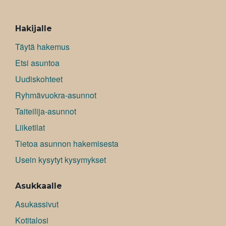
ALAVALIKKO
Hakijalle
Täytä hakemus
Etsi asuntoa
Uudiskohteet
Ryhmävuokra-asunnot
Taiteilija-asunnot
Liiketilat
Tietoa asunnon hakemisesta
Usein kysytyt kysymykset
Asukkaalle
Asukassivut
Kotitalosi