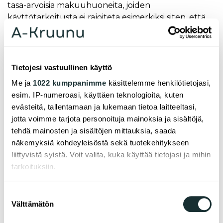
tasa-arvoisia makuuhuoneita, joiden
käyttötarkoitusta ei rajoiteta esimerkiksi siten, että
kaikkiin makuuhuoneisiin ei mahtuisi parisänky.
- Asunnossa pitää olla sydän ja asukkailla vapaus
valita, miten huoneitaan käyttävät, perustelee
Tietojesi vastuullinen käyttö
Vesa Humalisto.
Me ja
1022 kumppanimme
käsittelemme henkilötietojasi,
A-Kruunun taloon on suunniteltu paljon
esim. IP-numeroasi, käyttäen teknologioita, kuten
erityyppisiä asuntopohjia. Tulossa on myös
evästeitä, tallentamaan ja lukemaan tietoa laitteeltasi,
kaksikerroksisia sekä parvellisia asuntoja omilla
jotta voimme tarjota personoituja mainoksia ja sisältöjä,
ulkosisäänkäynneillä.
tehdä mainosten ja sisältöjen mittauksia, saada
näkemyksiä kohdeyleisöstä sekä tuotekehitykseen
- Tontin olosuhteet on huomioitu suunnittelussa
liittyvistä syistä. Voit valita, kuka käyttää tietojasi ja mihin
alusta lähtien, mikä on mahdollistanut
tarkoituksiin.
tavanomaisesta poikkeavien asuntotyyppien
käytön kerrostaloissa. Urbaaneille lapsiperheille
Jos sallit, haluamme myös tehdä seuraavia:
Suostumuksen
suunnitellut tilaratkaisut nostavat jonkin verran
Välttämätön
Kerätä tietoja maantieteellisestä sijainnistasi,
valinta
rakennuskustannuksia, minkä takia on tärkeää,
mahdollisesti muutaman metrin tarkkuudella
että suunnitelman kokonaisratkaisusta on saatu