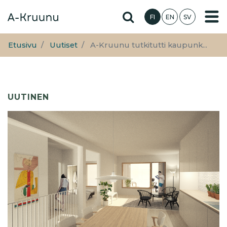
Hyppää
Hae sivustolta
FI
EN
SV
pääsisältöön
Etusivu
Uutiset
A-Kruunu tutkitutti kaupunk...
UUTINEN