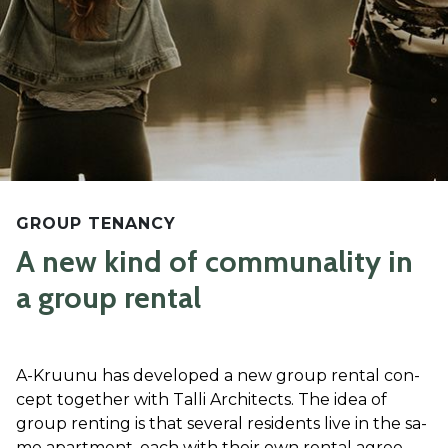
GROUP TENANCY
A new kind of communality in
a group rental
A-Kruu­nu has de­ve­lo­ped a new group ren­tal con­
cept to­get­her with Tal­li Arc­hi­tects. The idea of ​​
group ren­ting is that se­ve­ral re­si­dents li­ve in the sa­
me apart­ment, each with their own ren­tal ag­ree­