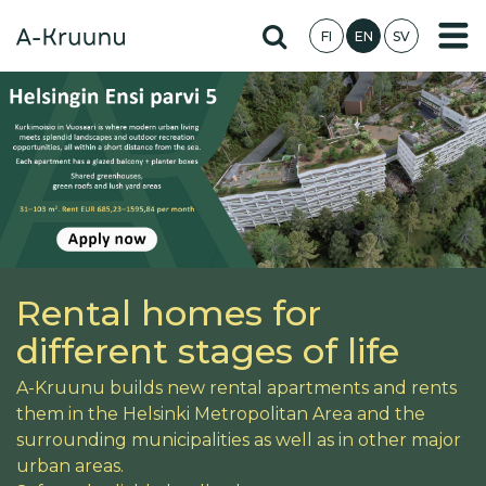
Skip
Hae sivustolta
FI
EN
SV
to
main
content
Rental homes for
different stages of life
A-Kruunu builds new rental apartments and rents
them in the Helsinki Metropolitan Area and the
surrounding municipalities as well as in other major
urban areas.