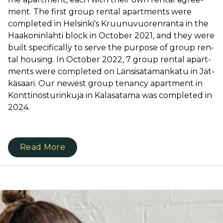
ment. The first group ren­tal apart­ments we­re
comp­le­ted in Hel­sin­ki's Kruu­nu­vuo­ren­ran­ta in the
Haa­ko­nin­lah­ti block in Oc­to­ber 2021, and they we­re
built spe­ci­fi­cal­ly to ser­ve the pur­po­se of group ren­
tal hou­sing. In Oc­to­ber 2022, 7 group ren­tal apart­
ments we­re comp­le­ted on Län­si­sa­ta­man­ka­tu in Jät­
kä­saa­ri. Our newest group tenancy apartment in
Konttinosturinkuja in Kalasatama was completed in
2024.
Read More