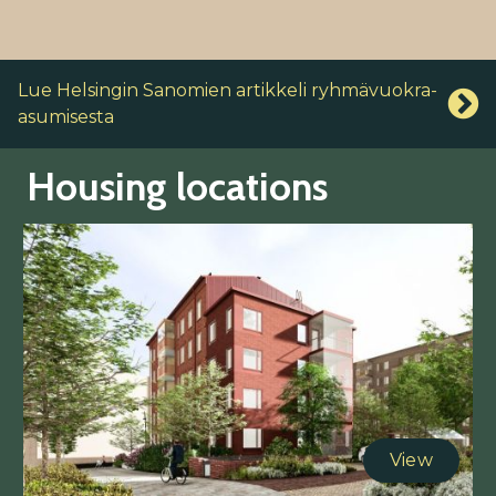
Lue Helsingin Sanomien artikkeli ryhmävuokra-
asumisesta
Housing locations
View