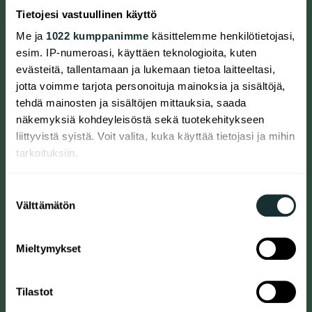
News for Residents
Tietojesi vastuullinen käyttö
Me ja
1022 kumppanimme
käsittelemme henkilötietojasi,
Uuteen taloon muutti aktiivisia asukkaita
esim. IP-numeroasi, käyttäen teknologioita, kuten
07.08.2026
|
RESIDENT NEWS
evästeitä, tallentamaan ja lukemaan tietoa laitteeltasi,
jotta voimme tarjota personoituja mainoksia ja sisältöjä,
Puheenjohtajien tapaamisessa keskityttiin
tehdä mainosten ja sisältöjen mittauksia, saada
asumisrauhaan
näkemyksiä kohdeyleisöstä sekä tuotekehitykseen
15.06.2026
|
RESIDENT NEWS
liittyvistä syistä. Voit valita, kuka käyttää tietojasi ja mihin
tarkoituksiin.
Asumisneuvonta tuo konkreettista tukea
asumisen ongelmiin
Jos sallit, haluamme myös tehdä seuraavia:
Suostumuksen
26.05.2026
|
RESIDENT NEWS
Välttämätön
Kerätä tietoja maantieteellisestä sijainnistasi,
valinta
mahdollisesti muutaman metrin tarkkuudella
Tunnistaa laitteesi skannaamalla sen
Uusi kerhohuone valmiina toimintaan
Mieltymykset
ominaispiirteitä aktiivisesti (sormenjäljen
26.05.2026
|
RESIDENT NEWS
muodostaminen)
Tilastot
Lue lisää siitä, miten henkilötietojasi käsitellään ja miten
Raatimiehenkadun talkoissa tärkeintä on
voit määrittää asetuksesi
tiedot-osiossa
. Voit muuttaa