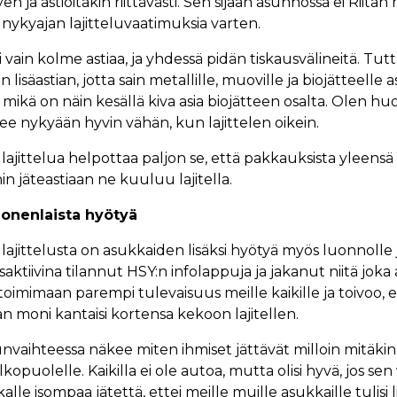
tyen ja astioitakin riittävästi. Sen sijaan asunnossa ei Riitan
a nykyajan lajitteluvaatimuksia varten.
li vain kolme astiaa, ja yhdessä pidän tiskausvälineitä. Tutt
 lisäastian, jotta sain metallille, muoville ja biojätteelle as
, mikä on näin kesällä kiva asia biojätteen osalta. Olen h
ee nykyään hyvin vähän, kun lajittelen oikein.
 lajittelua helpottaa paljon se, että pakkauksista yleensä
n jäteastiaan ne kuuluu lajitella.
monenlaista hyötyä
 lajittelusta on asukkaiden lisäksi hyötyä myös luonnolle j
saktiivina tilannut HSY:n infolappuja ja jakanut niitä joka
oimimaan parempi tulevaisuus meille kaikille ja toivoo, e
 moni kantaisi kortensa kekoon lajitellen.
uunvaihteessa näkee miten ihmiset jättävät milloin mitäkin
kopuolelle. Kaikilla ei ole autoa, mutta olisi hyvä, jos sen 
lle isompaa jätettä, ettei meille muille asukkaille tulisi li