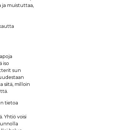
 ja muistuttaa,
kautta
tapoja
 iso
tterit sun
ä uudestaan
siitä, milloin
ttä.
in tietoa
. Yhtiö voisi
 kunnolla