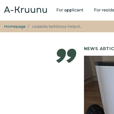
Main
For applicant
For resid
navigation
Homepage
Lisäastia keittiössä helpot...
NEWS ARTIC