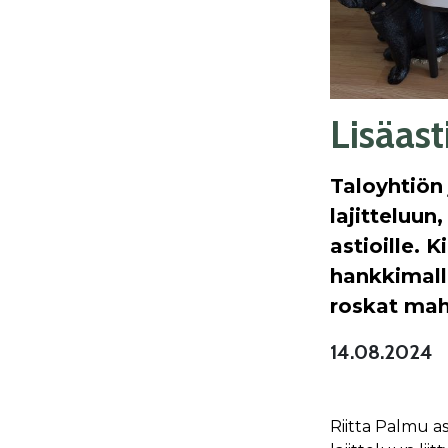
Lisäast
Taloyhtiön 
lajitteluun
astioille. 
hankkimalla
roskat ma
14.08.2024
Riitta Palmu a