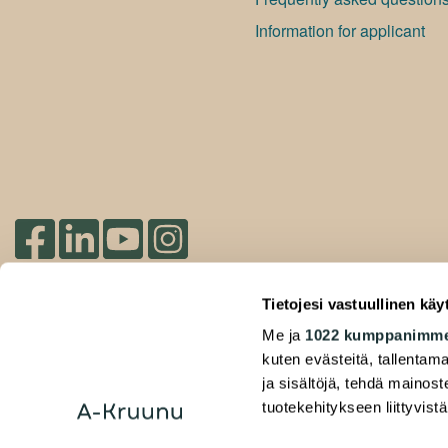
Information for applicant
Check out our socials
Tietojesi vastuullinen käy
2026 Duuilo Oy – © A-Kruunu Oy –
Me ja
1022 kumppanimm
Privacy Policy
kuten evästeitä, tallentama
ja sisältöjä, tehdä mainos
tuotekehitykseen liittyvistä