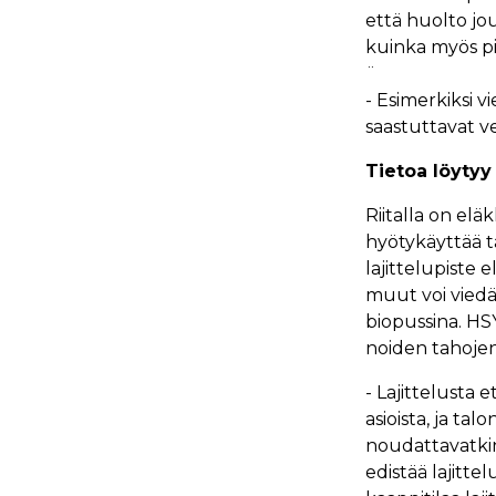
että huolto jou
kuinka myös pien
¨
- Esimerkiksi 
saastuttavat v
Tietoa löytyy 
Riitalla on elä
hyötykäyttää ta
lajittelupiste 
muut voi viedä
biopussina. HSY
noiden tahojen
- Lajittelusta e
asioista, ja ta
noudattavatkin n
edistää lajitte