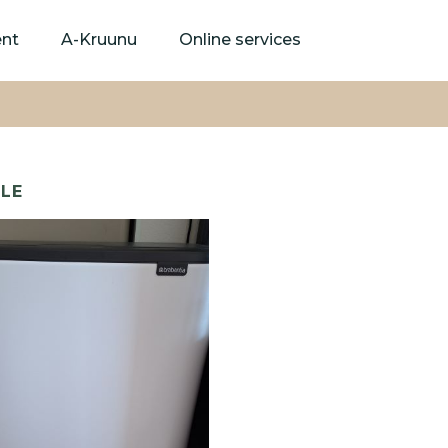
Skip
to
ent
A-Kruunu
Online services
main
content
LE