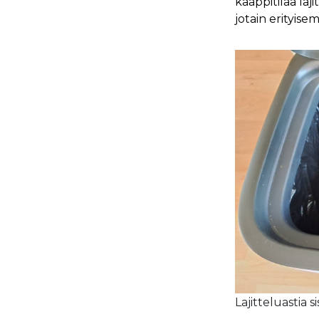
kaappitilaa laji
jotain erityisem
Lajitteluastia si