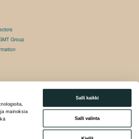
ectors
GMT Group
rmation
Salli kaikki
nologioita,
tuja mainoksia
Salli valinta
ekä
Kiellä