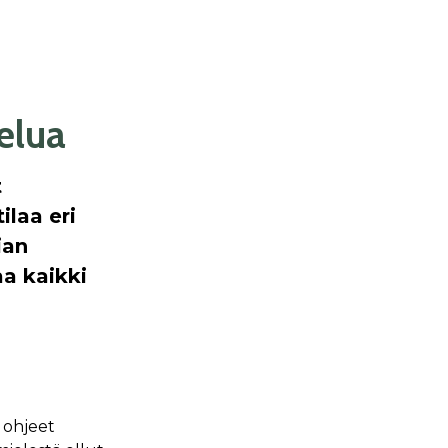
telua
t
ilaa eri
ian
aa kaikki
 ohjeet