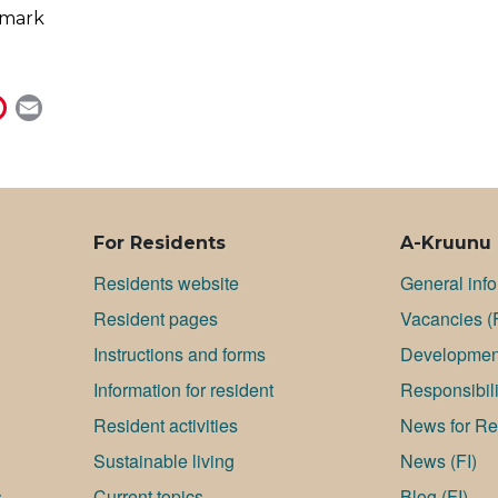
emark
P
E
i
m
n
a
t
i
e
l
r
For Residents
A-Kruunu
e
Residents website
General inf
s
Resident pages
Va­can­cies (
t
Instructions and forms
Development
Information for resident
Responsibili
Resident activities
News for Res
Sustainable living
News (FI)
s
Current topics
Blog (FI)