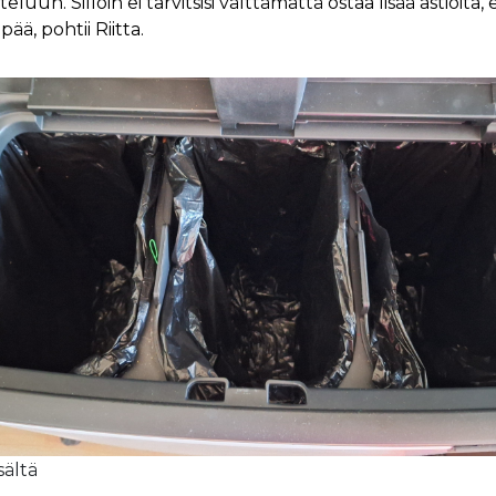
tteluun. Silloin ei tarvitsisi välttämättä ostaa lisää astioita, 
pää, pohtii Riitta.
sältä