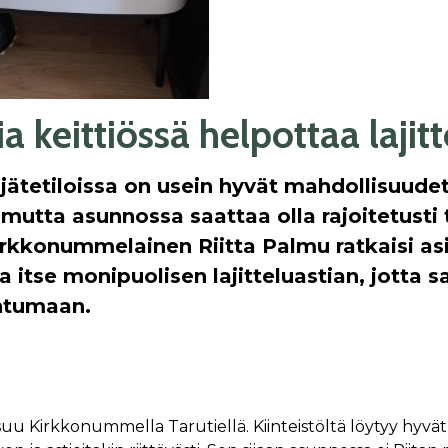
ia keittiössä helpottaa lajit
jätetiloissa on usein hyvät mahdollisuude
, mutta asunnossa saattaa olla rajoitetusti t
Kirkkonummelainen Riitta Palmu ratkaisi as
 itse monipuolisen lajitteluastian, jotta s
htumaan.
suu Kirkkonummella Tarutiellä. Kiinteistöltä löytyy hyvät