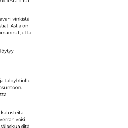
 mielestä ollut
avani vinkistä
tiat. Astia on
uomannut, että
 löytyy
a taloyhtiölle.
 asuntoon.
ttä
 kalusteita
verran voisi
sälaskua siitä,