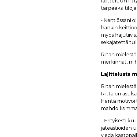
lajitteluun liit
tarpeeksi tiloj
- Keittiössäni o
hankin keittiöön
myös hajutiivis
sekajätettä tul
Riitan mielestä
merkinnät, mihi
Lajittelusta 
Riitan mielestä
Riitta on asuka
Häntä motivoi t
mahdollisimman
- Erityisesti k
jäteastioiden ul
viedä kaatopaika