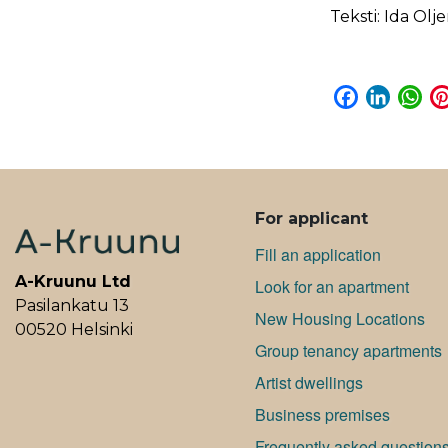
Teksti: Ida Olj
F
L
W
a
i
h
c
n
a
e
k
t
b
e
s
ALAVALIKKO
o
d
A
For applicant
o
I
p
Fill an application
k
n
p
A-Kruunu Ltd
Look for an apartment
Pasilankatu 13
New Housing Locations
00520 Helsinki
Group tenancy apartments
Artist dwellings
Bu­si­ness premises
Frequently asked question