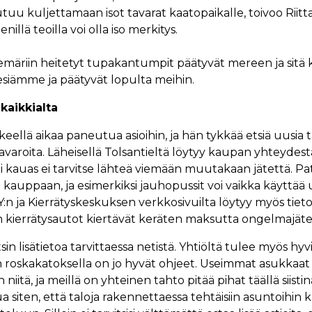
tuu kuljettamaan isot tavarat kaatopaikalle, toivoo Riitta
illä teoilla voi olla iso merkitys.
viemäriin heitetyt tupakantumpit päätyvät mereen ja sitä 
esiämme ja päätyvät lopulta meihin.
kaikkialta
kkeellä aikaa paneutua asioihin, ja hän tykkää etsiä uusia 
varoita. Läheisellä Tolsantieltä löytyy kaupan yhteydestä
eli kauas ei tarvitse lähteä viemään muutakaan jätettä. Pa
 kauppaan, ja esimerkiksi jauhopussit voi vaikka käyttä
:n ja Kierrätyskeskuksen verkkosivuilta löytyy myös tietoa 
 kierrätysautot kiertävät keräten maksutta ongelmajäte
tsin lisätietoa tarvittaessa netistä. Yhtiöltä tulee myös hyv
lon roskakatoksella on jo hyvät ohjeet. Useimmat asukkaat
iitä, ja meillä on yhteinen tahto pitää pihat täällä siistinä
lua siten, että taloja rakennettaessa tehtäisiin asuntoihin