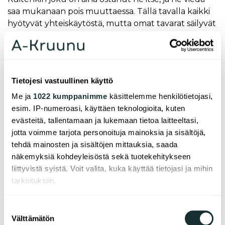
saa mukanaan pois muuttaessa. Tällä tavalla kaikki
hyötyvät yhteiskäytöstä, mutta omat tavarat säilyvät
silti omina.
Bileitäkin voi järjestää helposti
Kämppikset ovat pitkälti samasta kaveriporukasta,
Tietojesi vastuullinen käyttö
joten illanistujaiset ovat usein yhteisiä kaikille. Vaikka
Me ja
1022 kumppanimme
käsittelemme henkilötietojasi,
joku kutsuisi muita omia ystäviä kylään, päätyvät
esim. IP-numeroasi, käyttäen teknologioita, kuten
kaikki usein osallistumaan juhliin.
evästeitä, tallentamaan ja lukemaan tietoa laitteeltasi,
- Yleensä me päädymme kaikki vaikka
jotta voimme tarjota personoituja mainoksia ja sisältöjä,
pelaamaan yhdessä tai istumaan iltaa. Kuitenkin
tehdä mainosten ja sisältöjen mittauksia, saada
aina on jokaisella mahdollisuus sanoa, jos haluaa
näkemyksiä kohdeyleisöstä sekä tuotekehitykseen
pitää illan vain omien kavereiden kanssa. Myös
liittyvistä syistä. Voit valita, kuka käyttää tietojasi ja mihin
yksittäisten kavereiden tuominen asuntoon hoituu
tarkoituksiin.
aina vain ilmoituksella meidän viestiryhmässä.
Emme näe sitä luvan kysymisenä, se on enemmän
Jos sallit, haluamme myös tehdä seuraavia:
Suostumuksen
vain kohtelias ilmoitus muille, että joku tulee
Välttämätön
Kerätä tietoja maantieteellisestä sijainnistasi,
valinta