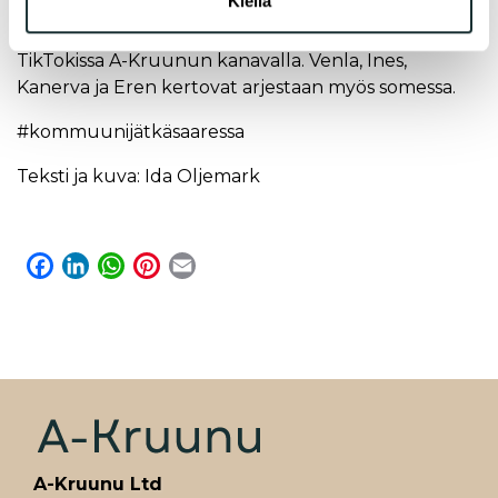
Kiellä
kruunu.fi/hakijalle/ryhmavuokra-asunnot
Seuraa Jätkäsaaren kommuunin elämää myös
TikTokissa A-Kruunun kanavalla. Venla, Ines,
Kanerva ja Eren kertovat arjestaan myös somessa.
#kommuunijätkäsaaressa
Teksti ja kuva: Ida Oljemark
F
L
W
P
E
a
i
h
i
m
c
n
a
n
a
e
k
t
t
i
b
e
s
e
l
o
d
A
r
o
I
p
e
k
n
p
s
t
A-Kruunu Ltd