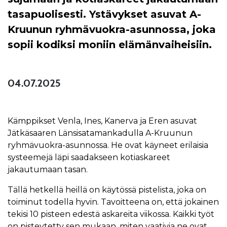
tasapuolisesti. Ystävykset asuvat A-
Kruunun ryhmävuokra-asunnossa, joka
sopii kodiksi moniin elämänvaiheisiin.
04.07.2025
Kämppikset Venla, Ines, Kanerva ja Eren asuvat
Jätkäsaaren Länsisatamankadulla A-Kruunun
ryhmävuokra-asunnossa. He ovat käyneet erilaisia
systeemejä läpi saadakseen kotiaskareet
jakautumaan tasan.
Tällä hetkellä heillä on käytössä pistelista, joka on
toiminut todella hyvin. Tavoitteena on, että jokainen
tekisi 10 pisteen edestä askareita viikossa. Kaikki työt
on pisteytetty sen mukaan, miten vaativia ne ovat.