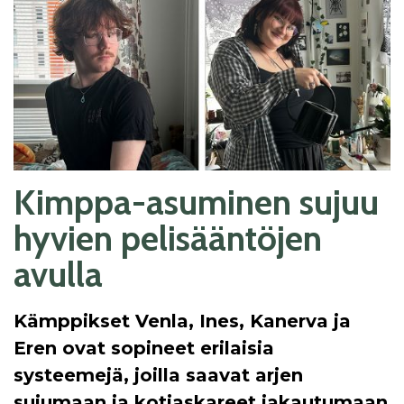
Kimppa-asuminen sujuu
hyvien pelisääntöjen
avulla
Kämppikset Venla, Ines, Kanerva ja
Eren ovat sopineet erilaisia
systeemejä, joilla saavat arjen
sujumaan ja kotiaskareet jakautumaan