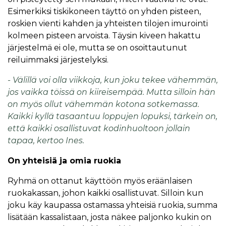
Esimerkiksi tiskikoneen täyttö on yhden pisteen,
roskien vienti kahden ja yhteisten tilojen imurointi
kolmeen pisteen arvoista. Täysin kiveen hakattu
järjestelmä ei ole, mutta se on osoittautunut
reiluimmaksi järjestelyksi.
- Välillä voi olla viikkoja, kun joku tekee vähemmän,
jos vaikka töissä on kiireisempää. Mutta silloin hän
on myös ollut vähemmän kotona sotkemassa.
Kaikki kyllä tasaantuu loppujen lopuksi, tärkein on,
että kaikki osallistuvat kodinhuoltoon jollain
tapaa, kertoo Ines.
On yhteisiä ja omia ruokia
Ryhmä on ottanut käyttöön myös eräänlaisen
ruokakassan, johon kaikki osallistuvat. Silloin kun
joku käy kaupassa ostamassa yhteisiä ruokia, summa
lisätään kassalistaan, josta näkee paljonko kukin on