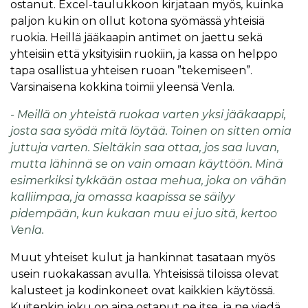
ostanut. Excel-taulukkoon kirjataan myös, kuinka
paljon kukin on ollut kotona syömässä yhteisiä
ruokia. Heillä jääkaapin antimet on jaettu sekä
yhteisiin että yksityisiin ruokiin, ja kassa on helppo
tapa osallistua yhteisen ruoan ”tekemiseen”.
Varsinaisena kokkina toimii yleensä Venla.
- Meillä on yhteistä ruokaa varten yksi jääkaappi,
josta saa syödä mitä löytää. Toinen on sitten omia
juttuja varten. Sieltäkin saa ottaa, jos saa luvan,
mutta lähinnä se on vain omaan käyttöön. Minä
esimerkiksi tykkään ostaa mehua, joka on vähän
kalliimpaa, ja omassa kaapissa se säilyy
pidempään, kun kukaan muu ei juo sitä, kertoo
Venla.
Muut yhteiset kulut ja hankinnat tasataan myös
usein ruokakassan avulla. Yhteisissä tiloissa olevat
kalusteet ja kodinkoneet ovat kaikkien käytössä.
Kuitenkin joku on aina ostanut ne itse, ja ne viedä