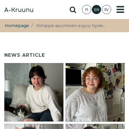
Skip
Hae sivustolta
FI
EN
SV
to
main
content
Homepage
Kimppa-asuminen sujuu hyvie...
NEWS ARTICLE