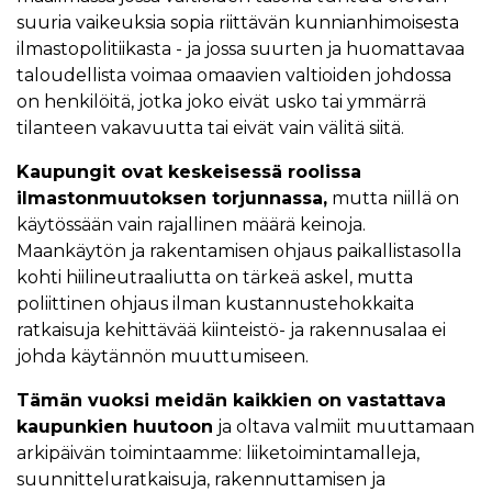
suuria vaikeuksia sopia riittävän kunnianhimoisesta
ilmastopolitiikasta - ja jossa suurten ja huomattavaa
taloudellista voimaa omaavien valtioiden johdossa
on henkilöitä, jotka joko eivät usko tai ymmärrä
tilanteen vakavuutta tai eivät vain välitä siitä.
Kaupungit ovat keskeisessä roolissa
ilmastonmuutoksen torjunnassa,
mutta niillä on
käytössään vain rajallinen määrä keinoja.
Maankäytön ja rakentamisen ohjaus paikallistasolla
kohti hiilineutraaliutta on tärkeä askel, mutta
poliittinen ohjaus ilman kustannustehokkaita
ratkaisuja kehittävää kiinteistö- ja rakennusalaa ei
johda käytännön muuttumiseen.
Tämän vuoksi meidän kaikkien on vastattava
kaupunkien huutoon
ja oltava valmiit muuttamaan
arkipäivän toimintaamme: liiketoimintamalleja,
suunnitteluratkaisuja, rakennuttamisen ja