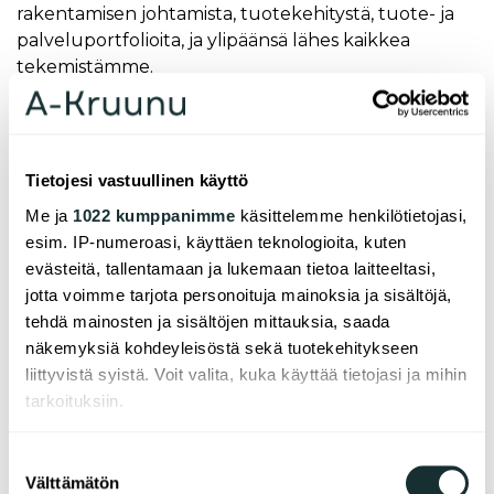
rakentamisen johtamista, tuotekehitystä, tuote- ja
palveluportfolioita, ja ylipäänsä lähes kaikkea
tekemistämme.
Näiden 19 kaupungin sitoumus oli varaslähtö World
Green Building Councilin Net Zero Carbon
Buildings Commitment –ohjelmalle. WorldGBC
Tietojesi vastuullinen käyttö
julkaisi ohjelman virallisesti 13. syyskuuta Global
Me ja
1022 kumppanimme
käsittelemme henkilötietojasi,
Climate Action Summit –tapahtumassa San
esim. IP-numeroasi, käyttäen teknologioita, kuten
Fransiscossa.
evästeitä, tallentamaan ja lukemaan tietoa laitteeltasi,
Samalla pystyimme julkistamaan yksityisen sektorin
jotta voimme tarjota personoituja mainoksia ja sisältöjä,
liittyneen jo mukaan kaupunkien rinnalle:
tehdä mainosten ja sisältöjen mittauksia, saada
ohjelmalla on nyt 38 perustavaa allekirjoittajaa, yllä
näkemyksiä kohdeyleisöstä sekä tuotekehitykseen
mainitun 19 kaupungin lisäksi 12 globaalia kiinteistö-
liittyvistä syistä. Voit valita, kuka käyttää tietojasi ja mihin
ja rakennusalan yritystä ja muita toimijoita.
tarkoituksiin.
Mukana olevien yritysten kokonaisliikevaihto on
Jos sallit, haluamme myös tehdä seuraavia:
Suostumuksen
noin 23 miljardia dollaria, ja joukossa on yrityksiä
Välttämätön
Kerätä tietoja maantieteellisestä sijainnistasi,
valinta
kaikilta KIRA-sektorin toimialoilta. Ovet ovat auki