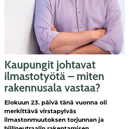
Kaupungit johtavat
ilmastotyötä – miten
rakennusala vastaa?
Elokuun 23. päivä tänä vuonna oli
merkittävä virstapylväs
ilmastonmuutoksen torjunnan ja
hiilineutraalin rakentamisen