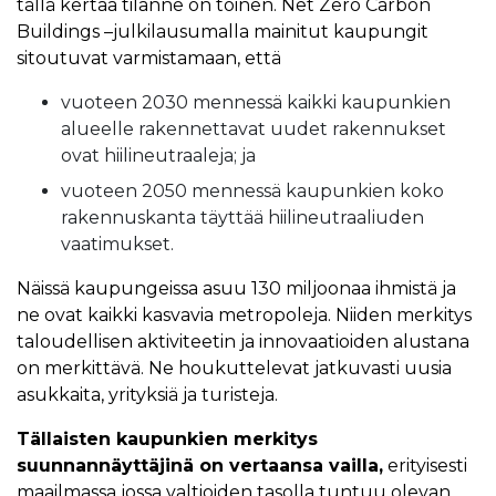
tällä kertaa tilanne on toinen. Net Zero Carbon
Buildings –julkilausumalla mainitut kaupungit
sitoutuvat varmistamaan, että
vuoteen 2030 mennessä kaikki kaupunkien
alueelle rakennettavat uudet rakennukset
ovat hiilineutraaleja; ja
vuoteen 2050 mennessä kaupunkien koko
rakennuskanta täyttää hiilineutraaliuden
vaatimukset.
Näissä kaupungeissa asuu 130 miljoonaa ihmistä ja
ne ovat kaikki kasvavia metropoleja. Niiden merkitys
taloudellisen aktiviteetin ja innovaatioiden alustana
on merkittävä. Ne houkuttelevat jatkuvasti uusia
asukkaita, yrityksiä ja turisteja.
Tällaisten kaupunkien merkitys
suunnannäyttäjinä on vertaansa vailla,
erityisesti
maailmassa jossa valtioiden tasolla tuntuu olevan