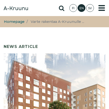
Skip
Hae sivustolta
FI
EN
SV
to
main
content
Homepage
Varte rakentaa A-Kruunulle ...
NEWS ARTICLE