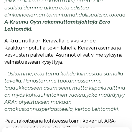
julkisen liikenteen käyttö helpottaa sekä
asukkaidemme arkea että edistää
elinkeinoelämän toimintamahdollisuuksia, toteaa
A-Kruunu Oy:n
rakennuttamisjohtaja Eero
Lehtomäki
.
A-Kruunulla on Keravalla jo yksi kohde
Kaakkurinpolulla, sekin lähellä Keravan asemaa ja
keskustan palveluita. Asunnot olivat viime syksynä
valmistuessaan kysyttyjä.
- Uskomme, että tämä kohde kiinnostaa samalla
tavalla. Panostamme tuotannossamme
laadukkaaseen asumiseen, mutta kilpailuvalttina
on myös kohtuuhintainen vuokra, joka määräytyy
ARAn ohjeistuksen mukaan
omakustannusperiaatteella, kertoo Lehtomäki.
Pääurakoitsijana kohteessa toimii kokenut ARA-
asuntojen rakentaja Varte Oy. Keravan