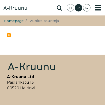
Skip
Hae sivustolta
FI
EN
SV
to
main
content
Homepage
Vuokra-asuntoja
A-Kruunu Ltd
Pasilankatu 13
00520 Helsinki