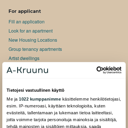
ALAVALIKKO
For applicant
Fill an application
Look for an apartment
New Housing Locations
Group tenancy apartments
Artist dwellings
Bu­si­ness premises
Frequently asked questions
Information for applicant
Tietojesi vastuullinen käyttö
Me ja
1022 kumppanimme
käsittelemme henkilötietojasi,
For Residents
esim. IP-numeroasi, käyttäen teknologioita, kuten
Residents website
evästeitä, tallentamaan ja lukemaan tietoa laitteeltasi,
Resident pages
jotta voimme tarjota personoituja mainoksia ja sisältöjä,
tehdä mainosten ja sisältöjen mittauksia, saada