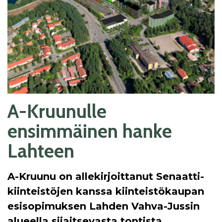
A-Kruunulle
ensimmäinen hanke
Lahteen
A-Kruunu on allekirjoittanut Senaatti-
kiinteistöjen kanssa kiinteistökaupan
esisopimuksen Lahden Vahva-Jussin
alueella sijaitsevasta tontista.