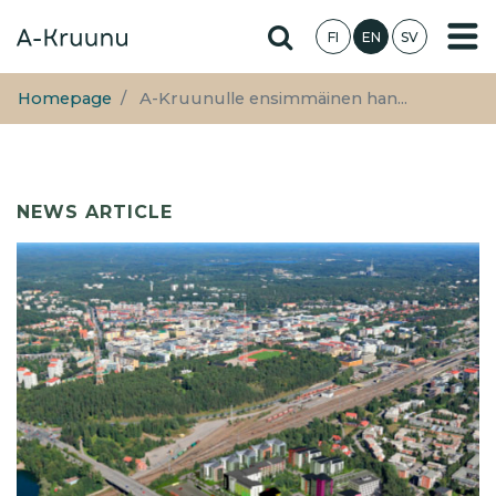
Skip
Hae sivustolta
FI
EN
SV
to
main
content
Homepage
A-Kruunulle ensimmäinen han...
NEWS ARTICLE