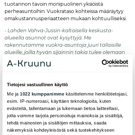
tuotannon tavoin monipuolinen yksiöistä
perheasuntoihin. Vuokrataso kohteissa määräytyy
omakustannusperiaatteen mukaan kohtuulliseksi.
- Lahden Vahva-Jussin-kaltaisella keskusta-
alueella asunnot ovat kysyttyjä. Me
rakennutamme vuokra-asuntoja juuri tällaisille
alueille, joilla hyvän sijainnin takia tulee olemaan
kysyntää myös tulevaisuudessa, kertoo
toimitusjohtaja
Jari Mäkimattila.
- Ensimmäisen kerrostalon rakentaminen
Tietojesi vastuullinen käyttö
käynnistyy tämänhetkisen arviomme mukaan
urakkakilpailutuksen jälkeen ensi syksynä.
Me ja
1022 kumppanimme
käsittelemme henkilötietojasi,
Seuraavat kaksi taloa käynnistyvät
esim. IP-numeroasi, käyttäen teknologioita, kuten
suunnitelmiemme mukaan vuosina 2023 ja 2025,
evästeitä, tallentamaan ja lukemaan tietoa laitteeltasi,
toteaa Mäkimattila.
jotta voimme tarjota personoituja mainoksia ja sisältöjä,
tehdä mainosten ja sisältöjen mittauksia, saada
Koko Vahva-Jussin muuttuvalle teollisuusalueelle
näkemyksiä kohdeyleisöstä sekä tuotekehitykseen
on kaavoitettu uusia asuntoja 1600 asukkaalle.