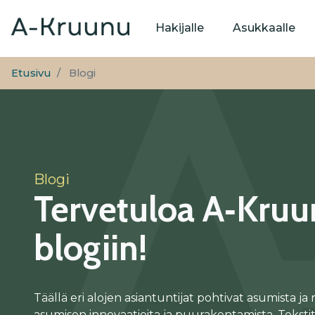
Päävalikko
Hakijalle
Asukkaalle
Etusivu
Blogi
Blogi
Tervetuloa A‑Kru
blogiin!
Täällä eri alojen asiantuntijat pohtivat asumista ja
asumisen innovaatioita ja puurakentamista. Teksti