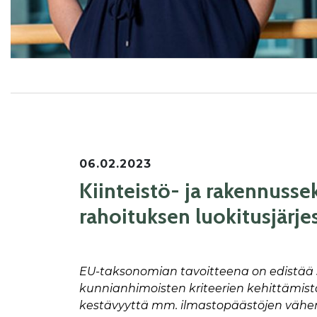
06.02.2023
Kiinteistö- ja rakennusse
rahoituksen luokitusjärj
EU-taksonomian tavoitteena on edistää se
kunnianhimoisten kriteerien kehittämist
kestävyyttä mm. ilmastopäästöjen väh