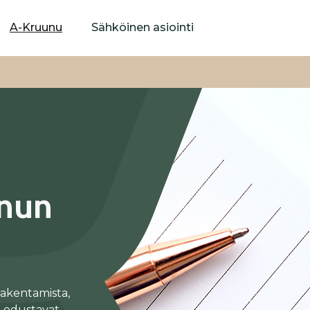
Hyppää
pääsisältöön
A-Kruunu
Sähköinen asiointi
unun
 rakentamista,
t edustavat