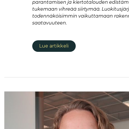
parantamisen ja kiertotalouden edistäm
tukemaan vihreää siirtymää. Luokitusjä
todennäköisimmin vaikuttamaan rakennu
saatavuuteen.
Lue artikkeli