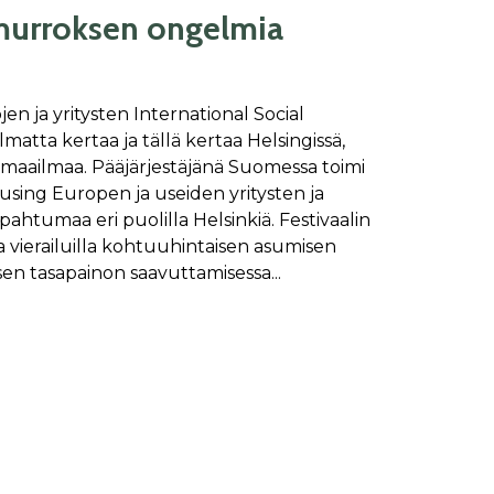
murroksen ongelmia
en ja yritysten International Social
matta kertaa ja tällä kertaa Helsingissä,
a maailmaa. Pääjärjestäjänä Suomessa toimi
sing Europen ja useiden yritysten ja
apahtumaa eri puolilla Helsinkiä. Festivaalin
 ja vierailuilla kohtuuhintaisen asumisen
isen tasapainon saavuttamisessa...