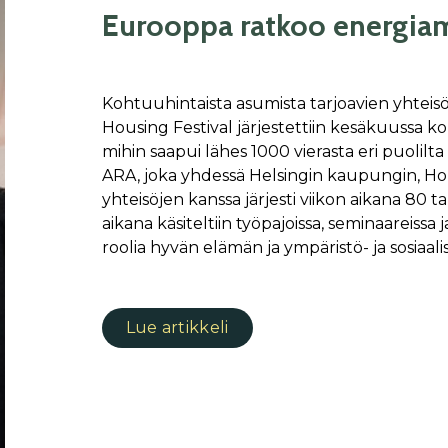
Eurooppa ratkoo energia
Kohtuuhintaista asumista tarjoavien yhteisöj
Housing Festival järjestettiin kesäkuussa kol
mihin saapui lähes 1000 vierasta eri puolilt
ARA, joka yhdessä Helsingin kaupungin, Hou
yhteisöjen kanssa järjesti viikon aikana 80 t
aikana käsiteltiin työpajoissa, seminaareissa
roolia hyvän elämän ja ympäristö- ja sosiaal
Lue artikkeli