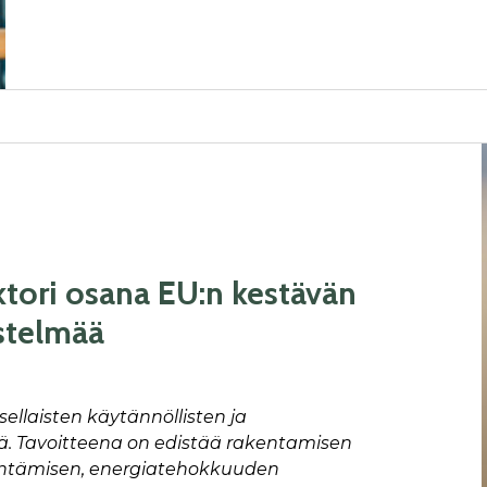
ktori osana EU:n kestävän
estelmää
llaisten käytännöllisten ja
ä. Tavoitteena on edistää rakentamisen
entämisen, energiatehokkuuden