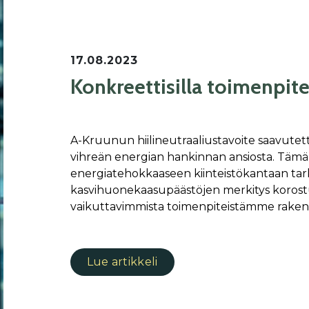
17.08.2023
Konkreettisilla toimenpite
A-Kruunun hiilineutraaliustavoite saavutett
vihreän energian hankinnan ansiosta. Tämä
energiatehokkaaseen kiinteistökantaan tarko
kasvihuonekaasupäästöjen merkitys koros
vaikuttavimmista toimenpiteistämme raken
Lue artikkeli