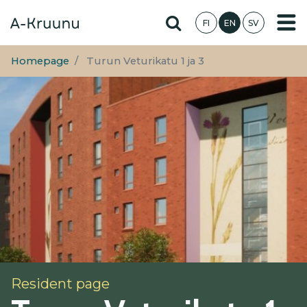
Skip
Hae sivustolta
FI
EN
SV
to
main
content
Homepage
Turun Veturikatu 1 ja 3
Resident page