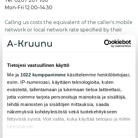
Tel. 0207 207 100
Mon-Fri 12.00–14.30
Calling us costs the equivalent of the caller's mobile
network or local network rate specified by their
own operator.
Customer service and parking spaces
Tietojesi vastuullinen käyttö
vuok­raus@a-kruu­nu.fi
Me ja
1022 kumppanimme
käsittelemme henkilötietojasi,
Tel. 0207 207 100
esim. IP-numeroasi, käyttäen teknologioita, kuten
Mon-Fri 12.00–14.30
evästeitä, tallentamaan ja lukemaan tietoa laitteeltasi,
Calling us costs the equivalent of the caller's mobile
jotta voimme tarjota personoituja mainoksia ja sisältöjä,
network or local network rate specified by their
tehdä mainosten ja sisältöjen mittauksia, saada
own operator.
näkemyksiä kohdeyleisöstä sekä tuotekehitykseen
liittyvistä syistä. Voit valita, kuka käyttää tietojasi ja mihin
tarkoituksiin.