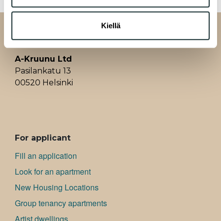
kerätty, kun olet käyttänyt heidän palvelujaan.
Kiellä
A-Kruunu Ltd
Pasilankatu 13
00520 Helsinki
ALAVALIKKO
For applicant
Fill an application
Look for an apartment
New Housing Locations
Group tenancy apartments
Artist dwellings