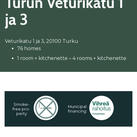
Tu­run Ve­tu­ri­ka­tu 1
ja 3
Veturikatu 1 ja 3, 20100 Turku
76 homes
1 room + kitchenette – 4 rooms + kitchenette
Smo­ke-
Mu­ni­ci­pal
free pro­
fi­nan­cing
per­ty