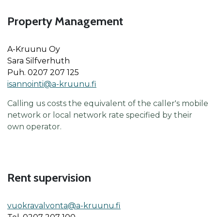
Property Management
A-Kruunu Oy
Sara Silfverhuth
Puh. 0207 207 125
isannointi@a-kruunu.fi
Calling us costs the equivalent of the caller's mobile
network or local network rate specified by their
own operator.
Rent supervision
vuok­ra­val­von­ta@a-kruu­nu.fi