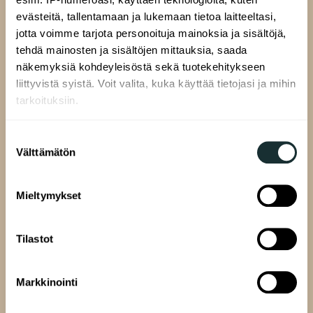
Pasilankatu 13
evästeitä, tallentamaan ja lukemaan tietoa laitteeltasi,
00520 Helsinki
jotta voimme tarjota personoituja mainoksia ja sisältöjä,
tehdä mainosten ja sisältöjen mittauksia, saada
näkemyksiä kohdeyleisöstä sekä tuotekehitykseen
liittyvistä syistä. Voit valita, kuka käyttää tietojasi ja mihin
ALAVALIKKO
tarkoituksiin.
Hakijalle
Täytä hakemus
Jos sallit, haluamme myös tehdä seuraavia:
Suostumuksen
Etsi asuntoa
Välttämätön
Kerätä tietoja maantieteellisestä sijainnistasi,
valinta
mahdollisesti muutaman metrin tarkkuudella
Uudiskohteet
Tunnistaa laitteesi skannaamalla sen
Mieltymykset
Ryhmävuokra-asunnot
ominaispiirteitä aktiivisesti (sormenjäljen
Taiteilija-asunnot
muodostaminen)
Tilastot
Lue lisää siitä, miten henkilötietojasi käsitellään ja miten
Liiketilat
voit määrittää asetuksesi
tiedot-osiossa
. Voit muuttaa
Tietoa asunnon hakemisesta
suostumustasi tai peruuttaa sen milloin vain
Markkinointi
Usein kysytyt kysymykset
evästeilmoituksessa.