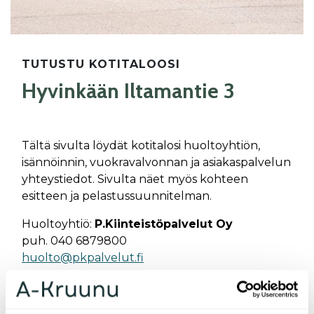
TUTUSTU KOTITALOOSI
Hyvinkään Iltamantie 3
Tältä sivulta löydät kotitalosi huoltoyhtiön,
isännöinnin, vuokravalvonnan ja asiakaspalvelun
yhteystiedot. Sivulta näet myös kohteen
esitteen ja pelastussuunnitelman.
Huoltoyhtiö:
P.Kiinteistöpalvelut Oy
puh. 040 6879800
huolto@pkpalvelut.fi
Katso tiedot