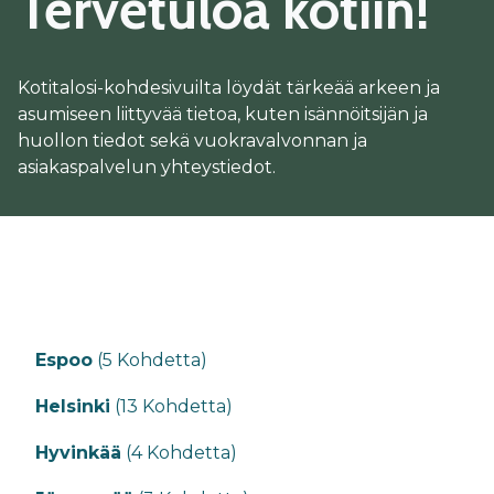
Tervetuloa kotiin!
Kotitalosi-kohdesivuilta löydät tärkeää arkeen ja
asumiseen liittyvää tietoa, kuten isännöitsijän ja
huollon tiedot sekä vuokravalvonnan ja
asiakaspalvelun yhteystiedot.
Espoo
(5 Kohdetta)
Helsinki
(13 Kohdetta)
Hyvinkää
(4 Kohdetta)