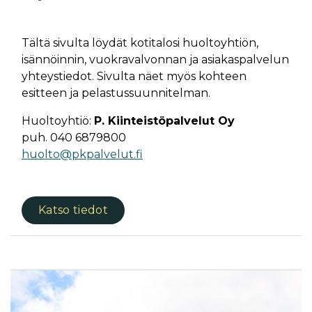
Tältä sivulta löydät kotitalosi huoltoyhtiön,
isännöinnin, vuokravalvonnan ja asiakaspalvelun
yhteystiedot. Sivulta näet myös kohteen
esitteen ja pelastussuunnitelman.
Huoltoyhtiö:
P. Kiinteistöpalvelut Oy
puh. 040 6879800
huolto@pkpalvelut.fi
Katso tiedot