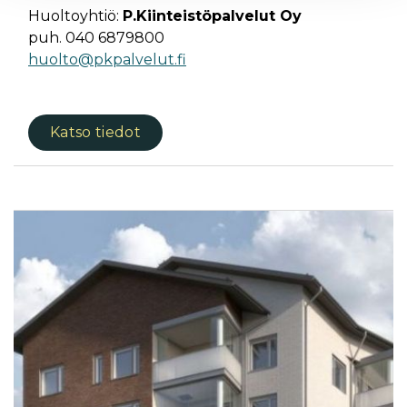
Huoltoyhtiö:
P.Kiinteistöpalvelut Oy
puh. 040 6879800
huolto@pkpalvelut.fi
Katso tiedot