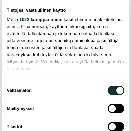
Tietojesi vastuullinen käyttö
Me ja
1022 kumppanimme
käsittelemme henkilötietojasi,
esim. IP-numeroasi, käyttäen teknologioita, kuten
evästeitä, tallentamaan ja lukemaan tietoa laitteeltasi,
jotta voimme tarjota personoituja mainoksia ja sisältöjä,
tehdä mainosten ja sisältöjen mittauksia, saada
näkemyksiä kohdeyleisöstä sekä tuotekehitykseen
liittyvistä syistä. Voit valita, kuka käyttää tietojasi ja mihin
tarkoituksiin.
Jos sallit, haluamme myös tehdä seuraavia:
Suostumuksen
Välttämätön
Kerätä tietoja maantieteellisestä sijainnistasi,
valinta
mahdollisesti muutaman metrin tarkkuudella
Tunnistaa laitteesi skannaamalla sen
Mieltymykset
ominaispiirteitä aktiivisesti (sormenjäljen
muodostaminen)
Tilastot
Lue lisää siitä, miten henkilötietojasi käsitellään ja miten