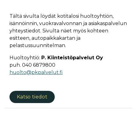
Tältä sivulta löydät kotitalosi huoltoyhtiön,
isännöinnin, vuokravalvonnan ja asiakaspalvelun
yhteystiedot. Sivulta näet myös kohteen
esitteen, autopaikkakartan ja
pelastussuunnitelman.
Huoltoyhtiö:
P. Kiinteistöpalvelut Oy
puh. 040 6879800
huolto@pkpalvelut.fi
Katso tiedot