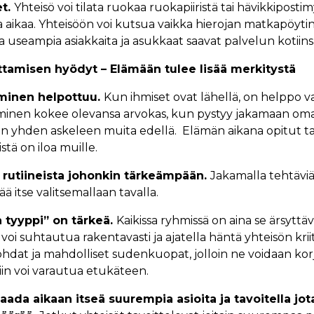
et.
Yhteisö voi tilata ruokaa ruokapiiristä tai hävikkipostim
a aikaa. Yhteisöön voi kutsua vaikka hierojan matkapöytin
a useampia asiakkaita ja asukkaat saavat palvelun kotiins
t­ta­mi­sen hyö­dyt – Elä­mään tu­lee li­sää mer­ki­tys­tä
­mi­nen hel­pot­tuu.
Kun ih­mi­set ovat lä­hel­lä, on help­po va
ih­mi­nen ko­kee ole­van­sa ar­vo­kas, kun pys­tyy ja­ka­maan o
vain yh­den as­ke­leen mui­ta edel­lä. Elä­män ai­ka­na opi­tut tai­
s­tä on iloa muil­le.
 ru­tii­neis­ta jo­hon­kin tär­keäm­pään.
Ja­ka­mal­la teh­tä­viä
ä it­se va­lit­se­mal­laan ta­val­la.
a tyyp­pi” on tär­keä.
Kai­kis­sa ryh­mis­sä on ai­na se är­syt­tä­
i suh­tau­tua ra­ken­ta­vas­ti ja aja­tel­la hän­tä yh­tei­sön krii­t
at ja mah­dol­li­set su­den­kuo­pat, jol­loin ne voi­daan kor­ja­
iin voi va­rau­tua etu­kä­teen.
a­da ai­kaan it­seä suu­rem­pia asioi­ta ja ta­voi­tel­la jo­