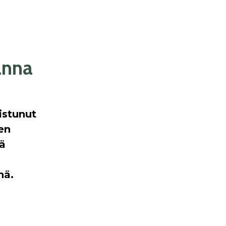
anna
istunut
en
ä
nä.