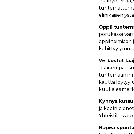
asuinyhteisöä, 
tuntemattoman
elinikäisen yst
Oppii tuntema
porukassa varma
oppii toimiaan 
kehittyy ymmärt
Verkostot laa
aikaisempaa su
tuntemaan ihmis
kautta löytyy u
kuulla esimerki
Kynnys kutsua
ja kodin piene
Yhteistiloissa 
Nopea sponta