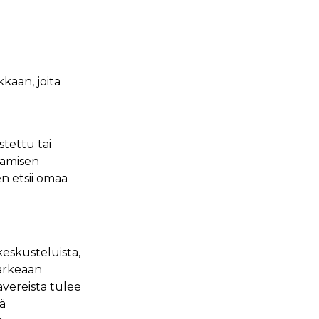
kaan, joita
stettu tai
tamisen
en etsii omaa
eskusteluista,
 arkeaan
vereista tulee
ä