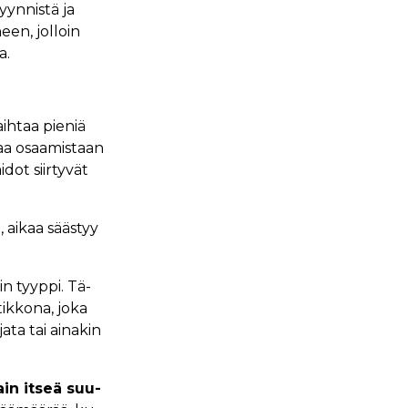
yynnistä ja
een, jolloin
a.
ih­taa pie­niä
maa osaa­mis­taan
dot siir­ty­vät
, ai­kaa sääs­tyy
vin tyyp­pi. Tä­
ik­ko­na, jo­ka
ta tai ai­na­kin
tain it­seä suu­