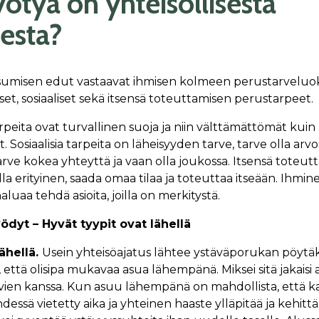
ötyä on yhteisöllisesta
esta?
asumisen edut vastaavat ihmisen kolmeen perustarveluok
set, sosiaaliset sekä itsensä toteuttamisen perustarpeet.
arpeita ovat turvallinen suoja ja niin välttämättömät kuin
t. Sosiaalisia tarpeita on läheisyyden tarve, tarve olla arvo
arve kokea yhteyttä ja vaan olla joukossa. Itsensä toteut
lla erityinen, saada omaa tilaa ja toteuttaa itseään. Ihmin
aluaa tehdä asioita, joilla on merkitystä.
ödyt – Hyvät tyypit ovat lähellä
ähellä.
Usein yhteisöajatus lähtee ystäväporukan pöytäk
, että olisipa mukavaa asua lähempänä. Miksei sitä jakaisi
vien kanssa. Kun asuu lähempänä on mahdollista, että ka
dessä vietetty aika ja yhteinen haaste ylläpitää ja kehittä