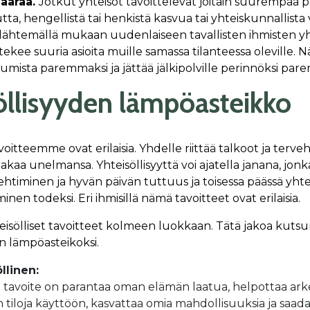
ää­rää.
Jot­kut yh­tei­söt ta­voit­te­le­vat joi­tain suu­rem­paa
­ta, hen­gel­lis­tä tai hen­kis­tä kas­vua tai yh­teis­kun­nal­lis­ta
läh­te­mäl­lä mu­kaan uu­den­lai­seen ta­val­lis­ten ih­mis­ten yh­
­kee suu­ria asioi­ta muil­le sa­mas­sa ti­lan­tees­sa ole­vil­le.
is­ta pa­rem­mak­si ja jät­tää jäl­ki­pol­vil­le pe­rin­nök­si pa­
öllisyyden lämpöasteikko
avoitteemme ovat erilaisia. Yhdelle riittää talkoot ja terve
akaa unelmansa. Yhteisöllisyyttä voi ajatella janana, jonk
ehtiminen ja hyvän päivän tuttuus ja toisessa päässä yht
inen todeksi. Eri ihmisillä nämä tavoitteet ovat erilaisia.
isölliset tavoitteet kolmeen luokkaan. Tätä jakoa kuts
en lämpöasteikoksi.
llinen:
tavoite on parantaa oman elämän laatua, helpottaa ark
iloja käyttöön, kasvattaa omia mahdollisuuksia ja saad