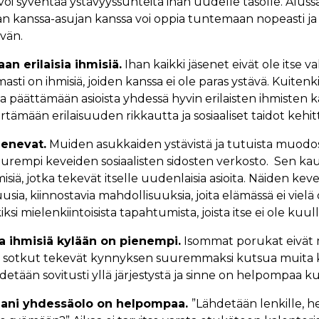
voi syventää ystävyyssuhteita ihan uudelle tasolle. Aluss
 kanssa-asujan kanssa voi oppia tuntemaan nopeasti ja
ävän.
an erilaisia ihmisiä.
Ihan kaikki jäsenet eivät ole itse val
sti on ihmisiä, joiden kanssa ei ole paras ystävä. Kuitenk
ja päättämään asioista yhdessä hyvin erilaisten ihmisten ka
ämään erilaisuuden rikkautta ja sosiaaliset taidot kehit
jenevat.
Muiden asukkaiden ystävistä ja tutuista muodos
urempi keveiden sosiaalisten sidosten verkosto. Sen kau
iä, jotka tekevät itselle uudenlaisia asioita. Näiden kev
usia, kiinnostavia mahdollisuuksia, joita elämässä ei vielä o
ksi mielenkiintoisista tapahtumista, joista itse ei ole kuull
 ihmisiä kylään on pienempi.
Isommat porukat eivät
t sotkut tekevät kynnyksen suuremmaksi kutsua muita k
pidetään sovitusti yllä järjestystä ja sinne on helpompaa ku
ani yhdessäolo on helpompaa.
”Lähdetään lenkille, h