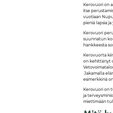
Kerovuori on as
itse perustami
vuotiaan Nupun
pieniä lapsia j
Kerovuori per
suunnatun kom
hankkeesta sosia
Kerovuorta kii
on kehittänyt d
Vetovoimatalon
Jakamalla eläm
esimerkkinä on
Kerovuori on t
ja terveysmini
miettimään tu