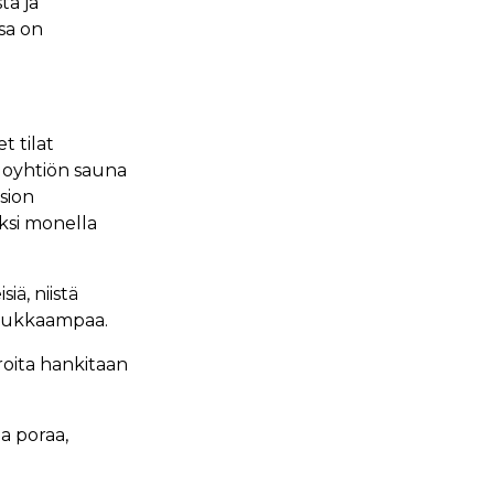
ta ja
sa on
t tilat
aloyhtiön sauna
sion
si monella
iä, niistä
adukkaampaa.
aroita hankitaan
a poraa,