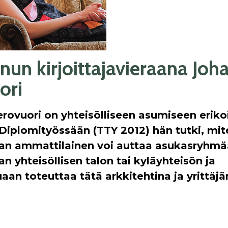
nun kirjoittajavieraana Joh
ori
rovuori on yhteisölliseen asumiseen eriko
 Diplomityössään (TTY 2012) hän tutki, mit
an ammattilainen voi auttaa asukasryhmä
 yhteisöllisen talon tai kyläyhteisön ja
aan toteuttaa tätä arkkitehtina ja yrittäjä