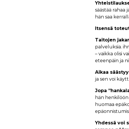
Yhteistilauks
säästää rahaa j
hän saa kerrall
It­sen­sä to­teu
Tai­to­jen ja­ka
pal­ve­luk­sia. 
– vaik­ka oli­si 
eteen­päin ja nii
Ai­kaa sääs­tyy
ja sen voi käyt­tä
Jo­pa ”han­ka­l
hän hen­ki­löön vo
huo­maa epä­koh­d
epäon­nis­tu­mi­s
Yh­des­sä voi sa