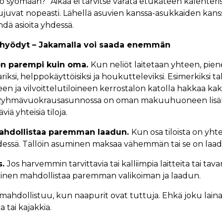
ko syömään?” Aikaa ei tarvitse varata etukäteen kalenteris
 sujuvat nopeasti. Lähellä asuvien kanssa-asukkaiden kans
ä asioita yhdessä.
t hyödyt – Jakamalla voi saada enemmän
 on parempi kuin oma.
Kun neliöt laitetaan yhteen, piene
ksi, helppokäyttöisiksi ja houkutteleviksi. Esimerkiksi t
n ja vilvoittelutiloineen kerrostalon katolla hakkaa kak
Ryhmävuokrausasunnossa on oman makuuhuoneen lisäk
viä yhteisiä tiloja.
hdollistaa paremman laadun.
Kun osa tiloista on yhteis
essä. Tällöin asuminen maksaa vähemmän tai se on la
s.
Jos harvemmin tarvittavia tai kalliimpia laitteita tai tav
minen mahdollistaa paremman valikoiman ja laadun.
mahdollistuu, kun naapurit ovat tuttuja. Ehkä joku laina
tai kajakkia.