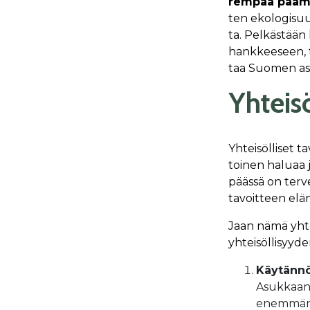
rem­paa pää­m
ten eko­lo­gi­suut
ta. Pel­käs­tään 
hank­kee­seen, te
taa Suo­men asu­m
Yhteis
Yhteisölliset t
toinen haluaa j
päässä on terv
tavoitteen eläm
Jaan nämä yhte
yhteisöllisyyd
Käytännö
Asukkaan 
enemmän t