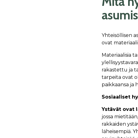
Mitä hy
asumis
Yhteisöllisen 
ovat materiaali
Materiaalisia t
ylellisyystavara
rakastettu ja t
tarpeita ovat o
paikkaansa ja h
Sosiaaliset hy
Ystävät ovat l
jossa mietitään
rakkaiden ystä
läheisempiä. Yh