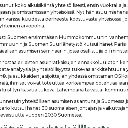
unut koko aikuisikänsä yhteisöllisesti, ensin vuokralla ja
ssaan ja omistamissaan yhteisöissä. Nyt hän asuu miehensä
 kanssa kuudesta perheestä koostuvasta yhteisössä, joss
a yhteinen arvopohja.
usti Suomen ensimmäisen Mummokommuunin, vanhemmil
muunin ja Suomen Suurlähetystö kutsui hänet Pariis
alisen asumisen seminaariin, jossa osallistujia oli ministeri
nnostaa erilaisten asuinratkaisujen ennakkoluuloton ke
ata-analyysia ja yhteisöllisyyttä tukevaa arkkitehtuuria
®. ja asukkaiden ja sijoittajien yhdessä omistaman OS
ää, ihmiset voivat toteuttaa korkeampaa potentiaaliaan
 kristityn kasvua tukeva: Lähempänä taivasta- kommuun
unnetuin yhteisöllisen asumisen asiantuntija Suomessa ja 
steriö kutsui hänet 30 suomalaisen johtajan ja vaikuttaj
levaisuutta vuoden 2030 Suomessa.