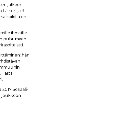
 sen jälkeen
 Lassen ja 3-
a kaikilla on
le ihmisille
iin puhumaan
tasolta asti.
hittäminen: hän
 yhdistävän
Kommuunin.
. Tästä
i.
2017 Sosiaali-
an joukkoon