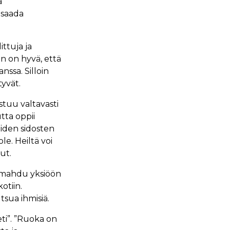
a
 saada
ittuja ja
in on hyvä, että
nssa. Silloin
tyvät.
tuu valtavasti
tta oppii
eiden sidosten
le. Heiltä voi
ut.
 mahdu yksiöön
otiin.
tsua ihmisiä.
eti”. ”Ruoka on