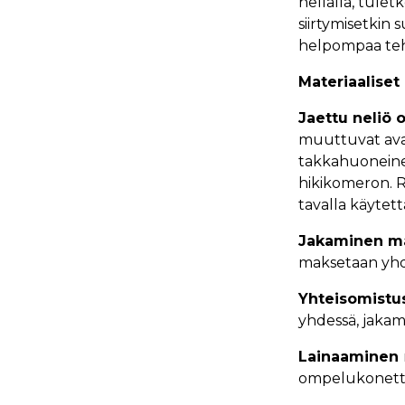
hellalla, tulet
siirtymisetkin
helpompaa tehd
Materiaalise
Jaettu neliö
muuttuvat avari
takkahuoneinee
hikikomeron. 
tavalla käytettä
Jakaminen ma
maksetaan yhd
Yhteisomistu
yhdessä, jaka
Lainaaminen
ompelukonetta 