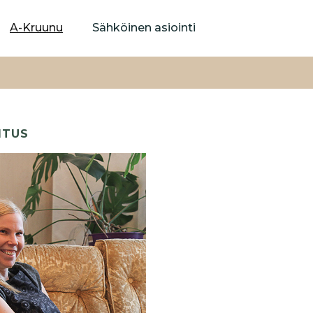
Hyppää
pääsisältöön
A-Kruunu
Sähköinen asiointi
ITUS