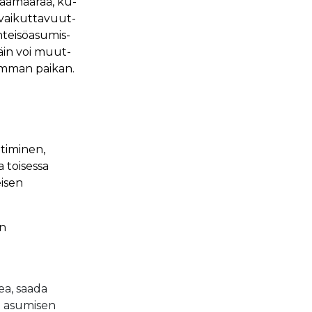
 pää­mää­rää, ku­
 vai­kut­ta­vuut­
tei­söa­su­mis­
 Näin voi muut­
rem­man pai­kan.
htiminen,
a toisessa
eisen
un
ea, saada
a asumisen