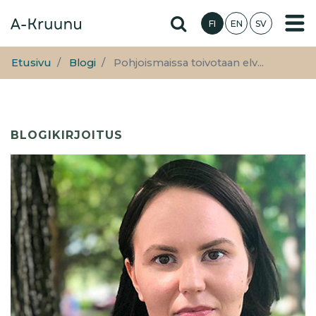
Hyppää
Hae sivustolta
FI
EN
SV
pääsisältöön
Etusivu
Blogi
Pohjoismaissa toivotaan elv...
BLOGIKIRJOITUS