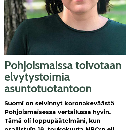
Pohjoismaissa toivotaan
elvytystoimia
asuntotuotantoon
Suomi on selvinnyt koronakeväästä
Pohjoismaisessa vertailussa hyvin.
Tämä oli loppupäätelmäni, kun
osallistuin 18. toukokuuta NBO:n eli