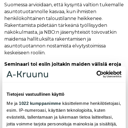
Suomessa arvioidaan, että kysyntä valtion tukemalle
asuntotuotannolle kasvaa, kun ihmisten
henkilökohtainen taloustilanne heikkenee.
Rakentamista pidetään tärkeänä työllisyyden
näkökulmasta, ja NBO:n jäsenyhteisöt toivovatkin
maidensa hallituksilta rakentamisen ja
asuntotuotannon nostamista elvytystoimissa
keskeiseen rooliin.
Seminaari toi esiin joitakin maiden välisiä eroja
asuntopolitiikassa ja kohtuuhintaisen asumisen
painoarvossa.
Esimerkiksi Ruotsissa haaveillaan
edelleen asuntopolitiikan pitkän aikavälin
suunnitelmasta, eivätkä toiveet asian edistymisestä
Tietojesi vastuullinen käyttö
olleet toukokuun seminaarissa korkealla. Ruotsissa
Me ja
1022 kumppanimme
käsittelemme henkilötietojasi,
poikkeukselliset ajat eivät ole siis edesauttaneet
esim. IP-numeroasi, käyttäen teknologioita, kuten
yhteisen poliittisen tahdon löytymistä.
evästeitä, tallentamaan ja lukemaan tietoa laitteeltasi,
Suomessa asuntopolitiikan kahdeksan vuoden
jotta voimme tarjota personoituja mainoksia ja sisältöjä,