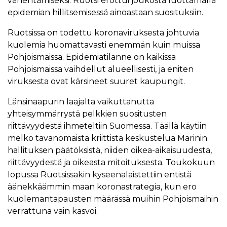
vähentämiseksi. Ruotsi erottui joukosta luottamalla
epidemian hillitsemisessä ainoastaan suosituksiin.
Ruotsissa on todettu koronaviruksesta johtuvia
kuolemia huomattavasti enemmän kuin muissa
Pohjoismaissa. Epidemiatilanne on kaikissa
Pohjoismaissa vaihdellut alueellisesti, ja eniten
viruksesta ovat kärsineet suuret kaupungit.
Länsinaapurin laajalta vaikuttanutta
yhteisymmärrystä pelkkien suositusten
riittävyydestä ihmeteltiin Suomessa. Täällä käytiin
melko tavanomaista kriittistä keskustelua Marinin
hallituksen päätöksistä, niiden oikea-aikaisuudesta,
riittävyydestä ja oikeasta mitoituksesta. Toukokuun
lopussa Ruotsissakin kyseenalaistettiin entistä
äänekkäämmin maan koronastrategia, kun ero
kuolemantapausten määrässä muihin Pohjoismaihin
verrattuna vain kasvoi.