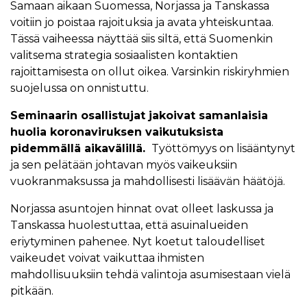
Samaan aikaan Suomessa, Norjassa ja Tanskassa
voitiin jo poistaa rajoituksia ja avata yhteiskuntaa.
Tässä vaiheessa näyttää siis siltä, että Suomenkin
valitsema strategia sosiaalisten kontaktien
rajoittamisesta on ollut oikea. Varsinkin riskiryhmien
suojelussa on onnistuttu.
Seminaarin osallistujat jakoivat samanlaisia
huolia koronaviruksen vaikutuksista
pidemmällä aikavälillä.
Työttömyys on lisääntynyt
ja sen pelätään johtavan myös vaikeuksiin
vuokranmaksussa ja mahdollisesti lisäävän häätöjä.
Norjassa asuntojen hinnat ovat olleet laskussa ja
Tanskassa huolestuttaa, että asuinalueiden
eriytyminen pahenee. Nyt koetut taloudelliset
vaikeudet voivat vaikuttaa ihmisten
mahdollisuuksiin tehdä valintoja asumisestaan vielä
pitkään.