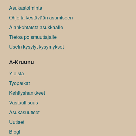
Asukastoiminta
Ohjeita kestävään asumiseen
Ajankohtaista asukkaalle
Tietoa poismuuttajalle
Usein kysytyt kysymykset
A-Kruunu
Yleistä
Työpaikat
Kehityshankkeet
Vastuullisuus
Asukasuutiset
Uutiset
Blogi