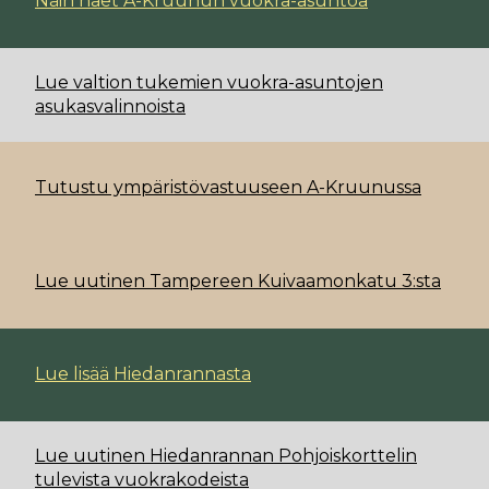
Näin haet A-Kruunun vuokra-asuntoa
Lue valtion tukemien vuokra-asuntojen
asukasvalinnoista
Tutustu ympäristövastuuseen A-Kruunussa
Lue uutinen Tampereen Kuivaamonkatu 3:sta
Lue lisää Hiedanrannasta
Lue uutinen Hiedanrannan Pohjoiskorttelin
tulevista vuokrakodeista