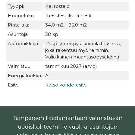
Tyyppi:
Kerrostalo
Huoneluku:
1h + kt + alk – 4 h + k
Pinta-ala:
34,0 m2 – 85,0 m2
Asuntoja:
38 kpl
Autopaikkoja:
14 kpl yhteispysäköintilaitoksessa,
joka rakentuu myöhemmin.
Väliaikainen maantasopysäköinti
Valmistuu:
tammikuu 2027 (arvio)
Energialuokka:
A
Esite:
Katso kohde-esite
Tampereen Hiedanrantaan valmistuvan
uudiskohteemme vuokra-asuntojen