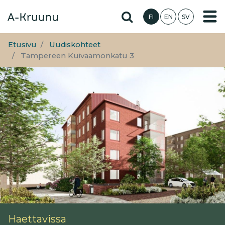
Hyppää
Hae sivustolta
FI
EN
SV
pääsisältöön
Etusivu
Uudiskohteet
Tampereen Kuivaamonkatu 3
Haettavissa