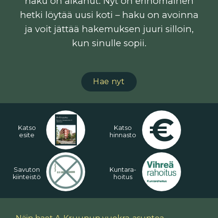
haku on alkanut. Nyt on erinomainen
hetki löytää uusi koti – haku on avoinna
ja voit jättää hakemuksen juuri silloin,
kun sinulle sopii.
Hae nyt
€
Katso
Katso
esite
hinnasto
Sa­vu­ton
Kun­ta­ra­
kiin­teis­tö
hoi­tus