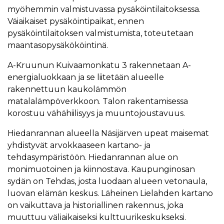
myöhemmin valmistuvassa pysäköintilaitoksessa.
Väiaikaiset pysäköintipaikat, ennen
pysäköintilaitoksen valmistumista, toteutetaan
maantasopysäkököintinä.
A-Kruunun Kuivaamonkatu 3 rakennetaan A-
energialuokkaan ja se liitetään alueelle
rakennettuun kaukolämmön
matalalämpöverkkoon. Talon rakentamisessa
korostuu vähähiilisyys ja muuntojoustavuus.
Hiedanrannan alueella Näsijärven upeat maisemat
yhdistyvät arvokkaaseen kartano- ja
tehdasympäristöön. Hiedanrannan alue on
monimuotoinen ja kiinnostava. Kaupunginosan
sydän on Tehdas, josta luodaan alueen vetonaula,
luovan elämän keskus. Läheinen Lielahden kartano
on vaikuttava ja historiallinen rakennus, joka
muuttuu väliaikaiseksi kulttuurikeskukseksi.