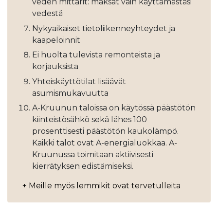
veden mittarit: maksat vain käyttämästäsi
vedestä
Nykyaikaiset tietoliikenneyhteydet ja
kaapeloinnit
Ei huolta tulevista remonteista ja
korjauksista
Yhteiskäyttötilat lisäävät
asumismukavuutta
A-Kruunun taloissa on käytössä päästötön
kiinteistösähkö sekä lähes 100
prosenttisesti päästötön kaukolämpö.
Kaikki talot ovat A-energialuokkaa. A-
Kruunussa toimitaan aktiivisesti
kierrätyksen edistämiseksi.
+ Meille myös lemmikit ovat tervetulleita