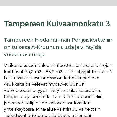
Tampereen Kuivaamonkatu 3
Tampereen Hiedanrannan Pohjoiskortteliin
on tulossa A-Kruunun uusia ja viihtyisiä
vuokra-asuntoja.
Viisikerroksiseen taloon tulee 38 asuntoa, asuntojen
koot ovat 34,0 m2 – 85,0 m2, asuntotyypit 1h + kt – 4
h + kt, kaikissa asunnoissa on lasitettu parveke.
Asukkaita palvelevat myös A-Kruunun
vuokrakodeille tyypilliset yhteistilat: talosauna,
talopesula ja kerhotila. Talo rakentuu kortteliin,
jonka korttelipiha on kaikkien asukkaiden
yhteiskäytössä. Piha-alue valmistuu vaiheittain.
Tarvittavat autopaikat tulevat sijaitsemaan