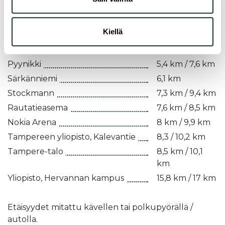
6)
2 km / 2,6 km
kerätty, kun olet käyttänyt heidän palvelujaan.
Lentävänniemen kenttä
2 km / 2,6 km
Kiellä
Halkoniemen satama
2,1 km / 2,5 km
Niemenpuisto
2,2 km / 2,4 km
Pyynikki
5,4 km / 7,6 km
Särkänniemi
6,1 km
Stockmann
7,3 km / 9,4 km
Rautatieasema
7,6 km / 8,5 km
Nokia Arena
8 km / 9,9 km
Tampereen yliopisto, Kalevantie
8,3 / 10,2 km
Tampere-talo
8,5 km / 10,1
km
Yliopisto, Hervannan kampus
15,8 km / 17 km
Etäisyydet mitattu kävellen tai polkupyörällä /
autolla.