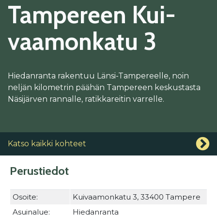
Tam­pe­reen Kui­
vaa­mon­ka­tu 3
Hiedanranta rakentuu Länsi-Tampereelle, noin
neljän kilometrin päähän Tampereen keskustasta
Näsijärven rannalle, ratikkareitin varrelle.
Katso kaikki kohteet
Perustiedot
Osoite:
Kuivaamonkatu 3, 33400 Tampere
Asuinalue:
Hiedanranta