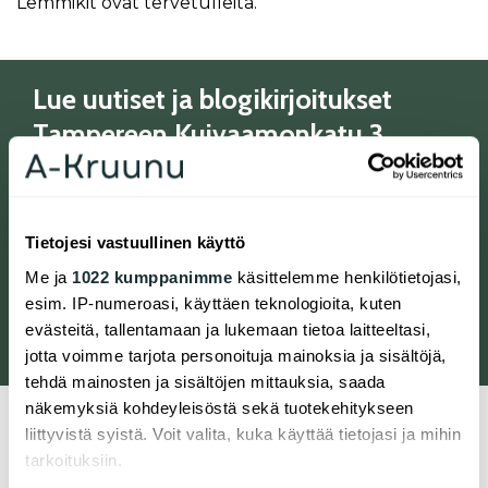
Lemmikit ovat tervetulleita.
Lue uutiset ja blogikirjoitukset
Tampereen Kuivaamonkatu 3
kohteesta
Tietojesi vastuullinen käyttö
Tampereen Hiedanrannan talossa
Me ja
1022 kumppanimme
käsittelemme henkilötietojasi,
korostuu vähähiilisyys ja
esim. IP-numeroasi, käyttäen teknologioita, kuten
muuntojoustavuus
evästeitä, tallentamaan ja lukemaan tietoa laitteeltasi,
jotta voimme tarjota personoituja mainoksia ja sisältöjä,
tehdä mainosten ja sisältöjen mittauksia, saada
näkemyksiä kohdeyleisöstä sekä tuotekehitykseen
liittyvistä syistä. Voit valita, kuka käyttää tietojasi ja mihin
tarkoituksiin.
Arvioituja etäisyyksiä