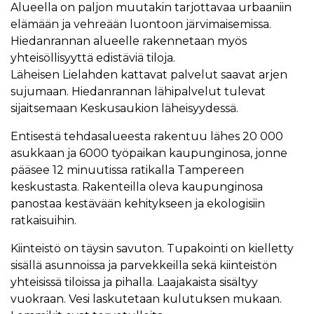
Alueella on paljon muutakin tarjottavaa urbaaniin
elämään ja vehreään luontoon järvimaisemissa.
Hiedanrannan alueelle rakennetaan myös
yhteisöllisyyttä edistäviä tiloja.
Läheisen Lielahden kattavat palvelut saavat arjen
sujumaan. Hiedanrannan lähipalvelut tulevat
sijaitsemaan Keskusaukion läheisyydessä.
Entisestä tehdasalueesta rakentuu lähes 20 000
asukkaan ja 6000 työpaikan kaupunginosa, jonne
pääsee 12 minuutissa ratikalla Tampereen
keskustasta. Rakenteilla oleva kaupunginosa
panostaa kestävään kehitykseen ja ekologisiin
ratkaisuihin.
Kiinteistö on täysin savuton. Tupakointi on kielletty
sisällä asunnoissa ja parvekkeilla sekä kiinteistön
yhteisissä tiloissa ja pihalla. Laajakaista sisältyy
vuokraan. Vesi laskutetaan kulutuksen mukaan.