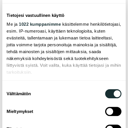
Building Communities film series, which
explores the innovations, solutions and
Tietojesi vastuullinen käyttö
implementation of affordable housing across
Me ja
1022 kumppanimme
käsittelemme henkilötietojasi,
Europe.
esim. IP-numeroasi, käyttäen teknologioita, kuten
Lue lisää
evästeitä, tallentamaan ja lukemaan tietoa laitteeltasi,
jotta voimme tarjota personoituja mainoksia ja sisältöjä,
tehdä mainosten ja sisältöjen mittauksia, saada
näkemyksiä kohdeyleisöstä sekä tuotekehitykseen
A-Kruunu mukana
liittyvistä syistä. Voit valita, kuka käyttää tietojasi ja mihin
kansainvälisessä
tarkoituksiin.
asumisvideohankkeessa
Jos sallit, haluamme myös tehdä seuraavia:
Suostumuksen
Välttämätön
Kerätä tietoja maantieteellisestä sijainnistasi,
valinta
mahdollisesti muutaman metrin tarkkuudella
Tunnistaa laitteesi skannaamalla sen
Mieltymykset
ominaispiirteitä aktiivisesti (sormenjäljen
muodostaminen)