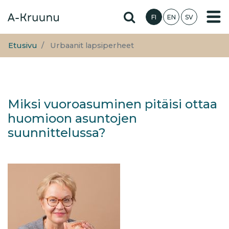
Hyppää
Hae sivustolta
FI
EN
SV
pääsisältöön
Etusivu
Urbaanit lapsiperheet
Miksi vuoroasuminen pitäisi ottaa
huomioon asuntojen
suunnittelussa?