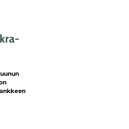
kra-
Kruunun
oon
Hankkeen