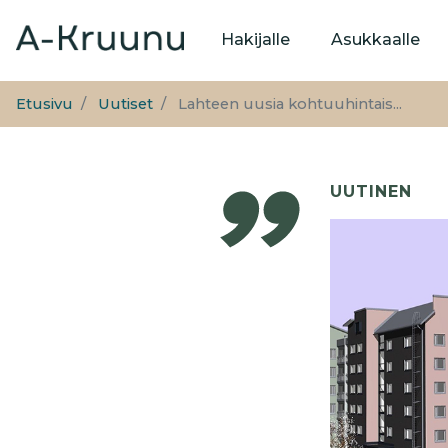
Päävalikko
Hakijalle
Asukkaalle
Etusivu
Uutiset
Lahteen uusia kohtuuhintais...
UUTINEN