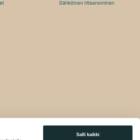
et
Sähköinen irtisanominen
Salli kaikki