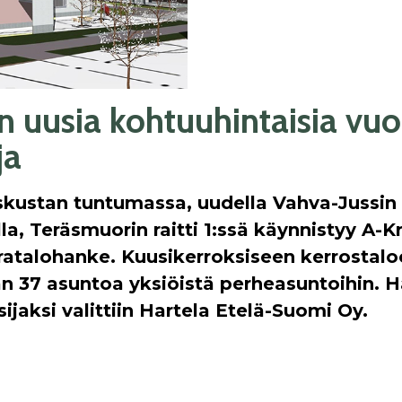
n uusia kohtuuhintaisia vuo
ja
kustan tuntumassa, uudella Vahva-Jussin
la, Teräsmuorin raitti 1:ssä käynnistyy A-
ratalohanke. Kuusikerroksiseen kerrostal
n 37 asuntoa yksiöistä perheasuntoihin. 
ijaksi valittiin Hartela Etelä-Suomi Oy.