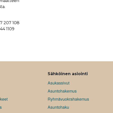
riaatteen
ta.
07 207 108
444 1109
Sähköinen asiointi
Asukassivut
Asuntohakemus
keet
Ryhmävuokrahakemus
s
Asuntohaku