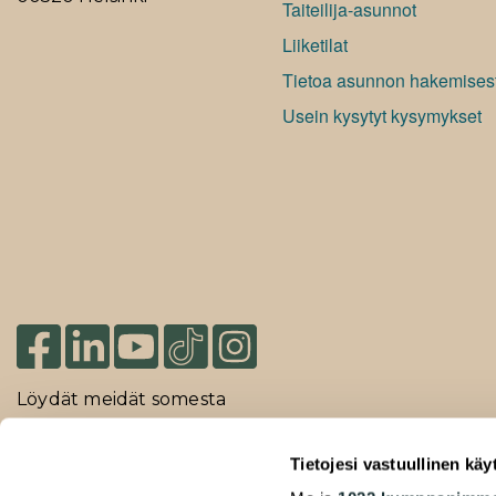
Taiteilija-asunnot
Liiketilat
Tietoa asunnon hakemises
Usein kysytyt kysymykset
Löydät meidät somesta
Tietojesi vastuullinen käy
2026 Duuilo Oy – © A-Kruunu Oy –