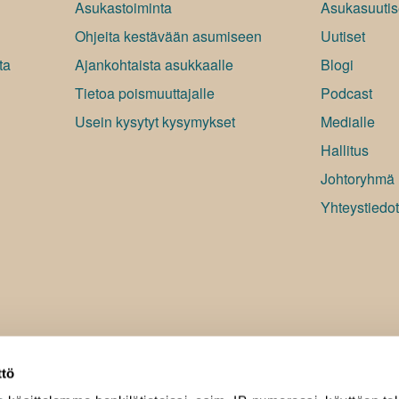
Asukastoiminta
Asukasuutis
Ohjeita kestävään asumiseen
Uutiset
ta
Ajankohtaista asukkaalle
Blogi
Tietoa poismuuttajalle
Podcast
Usein kysytyt kysymykset
Medialle
Hallitus
Johtoryhmä
Yhteystiedot
ttö