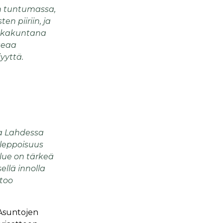
an tuntumassa,
 piiriin, ja
ikkakuntana
oteaa
yyttä.
.
a Lahdessa
 leppoisuus
lue on tärkeä
llä innolla
rtoo
 Asuntojen