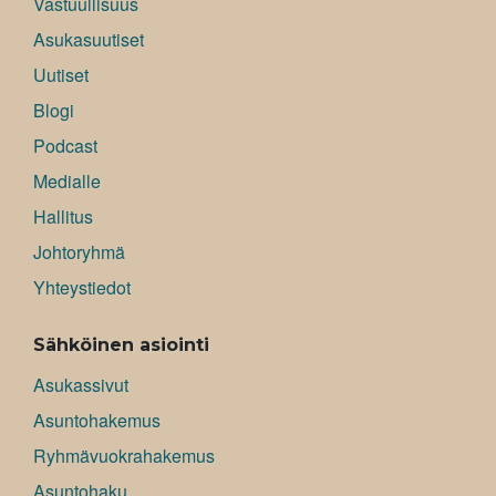
Vastuullisuus
Asukasuutiset
Uutiset
Blogi
Podcast
Medialle
Hallitus
Johtoryhmä
Yhteystiedot
Sähköinen asiointi
Asukassivut
Asuntohakemus
Ryhmävuokrahakemus
Asuntohaku