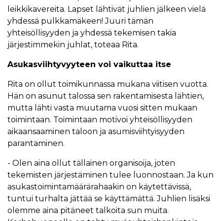
leikkikavereita. Lapset lähtivät juhlien jälkeen vielä
yhdessä pulkkamäkeen! Juuri tämän
yhteisöllisyyden ja yhdessä tekemisen takia
järjestimmekin juhlat, toteaa Rita.
Asukasviihtyvyyteen voi vaikuttaa itse
Rita on ollut toimikunnassa mukana viitisen vuotta.
Hän on asunut talossa sen rakentamisesta lähtien,
mutta lähti vasta muutama vuosi sitten mukaan
toimintaan. Toimintaan motivoi yhteisöllisyyden
aikaansaaminen taloon ja asumisviihtyisyyden
parantaminen.
- Olen aina ollut tällainen organisoija, joten
tekemisten järjestäminen tulee luonnostaan. Ja kun
asukastoimintamäärärahaakin on käytettävissä,
tuntui turhalta jättää se käyttämättä. Juhlien lisäksi
olemme aina pitäneet talkoita sun muita.