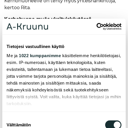
Kerhohuoneelle on tehty myös yhteishankintoja,
kertoo Rita.
Kerhohuone myös yksityiskäytössä
Avainta vastaan asukkaat voivat käydä lainaamassa
kerhohuoneelta yhteiskäyttöön tarkoitettuja
tavaroita kuten tekstiilipesuria, ompelukonetta ja
Tietojesi vastuullinen käyttö
tulostinta. Toimikunta aikoo hankkia
Me ja
1022 kumppanimme
käsittelemme henkilötietojasi,
kerhohuoneelle myös kaiuttimen, jotta siellä voisi
esim. IP-numeroasi, käyttäen teknologioita, kuten
soittaa esimerkiksi joululauluja.
evästeitä, tallentamaan ja lukemaan tietoa laitteeltasi,
- Kerhohuone on myös ollut yksityiskäytössä yhä
jotta voimme tarjota personoituja mainoksia ja sisältöjä,
enemmän. Käyttö on varmaan lisääntynyt osittain
tehdä mainosten ja sisältöjen mittauksia, saada
siksi että asukkaat ovat nähneet miten tilaa voi
näkemyksiä kohdeyleisöstä sekä tuotekehitykseen
käyttää juhlien järjestämiseen, toteaa Rita.
liittyvistä syistä. Voit valita, kuka käyttää tietojasi ja mihin
tarkoituksiin.
Pakrintien asukastoimikuntaan kuuluvat
puheenjohtaja Ritan lisäksi
Marjaana Kämppi
ja
Jos sallit, haluamme myös tehdä seuraavia:
Suostumuksen
Tapio Rautamäki
sekä uusina jäseninä
Sari Inget
ja
Välttämätön
Kerätä tietoja maantieteellisestä sijainnistasi,
valinta