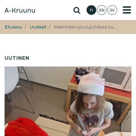
Hyppää
Hae sivustolta
FI
EN
SV
pääsisältöön
Etusivu
Uutiset
Pakrintien joulujuhlissa tu...
UUTINEN