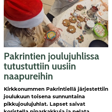
Pakrintien joulujuhlissa
tutustuttiin uusiin
naapureihin
Kirkkonummen Pakrintiellä järjestettiin
joulukuun toisena sunnuntaina
pikkujoulujuhlat. Lapset saivat
koristella piparkakkuja ja pelata