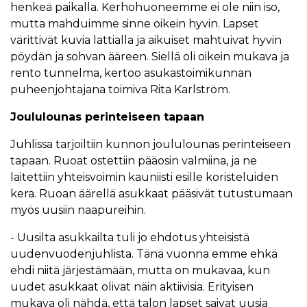
henkeä paikalla. Kerhohuoneemme ei ole niin iso,
mutta mahduimme sinne oikein hyvin. Lapset
värittivät kuvia lattialla ja aikuiset mahtuivat hyvin
pöydän ja sohvan ääreen. Siellä oli oikein mukava ja
rento tunnelma, kertoo asukastoimikunnan
puheenjohtajana toimiva Rita Karlström.
Joululounas perinteiseen tapaan
Juhlissa tarjoiltiin kunnon joululounas perinteiseen
tapaan. Ruoat ostettiin pääosin valmiina, ja ne
laitettiin yhteisvoimin kauniisti esille koristeluiden
kera. Ruoan äärellä asukkaat pääsivät tutustumaan
myös uusiin naapureihin.
- Uusilta asukkailta tuli jo ehdotus yhteisistä
uudenvuodenjuhlista. Tänä vuonna emme ehkä
ehdi niitä järjestämään, mutta on mukavaa, kun
uudet asukkaat olivat näin aktiivisia. Erityisen
mukava oli nähdä, että talon lapset saivat uusia