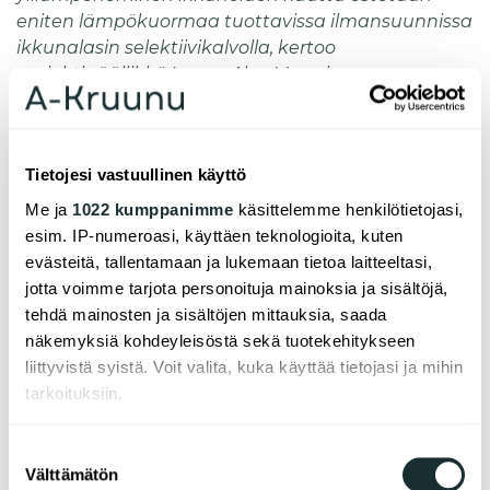
eniten lämpökuormaa tuottavissa ilmansuunnissa
ikkunalasin selektiivikalvolla, kertoo
projektipäällikkö Leena Aho-Manninen.
Kiitämme A-Kruunua luottamuksesta ja tiiviistä
yhteistyöstä, joka nyt jatkuu talon
suunnitteluttamisen parissa, kertoo vt.
Tietojesi vastuullinen käyttö
toimitusjohtaja Marko Nikander Arkta Rakennus
Me ja
1022 kumppanimme
käsittelemme henkilötietojasi,
Oy:stä.
esim. IP-numeroasi, käyttäen teknologioita, kuten
evästeitä, tallentamaan ja lukemaan tietoa laitteeltasi,
- A-Kruunun kohde täydentää Arktan jo tontille
jotta voimme tarjota personoituja mainoksia ja sisältöjä,
rakentamien talojen korttelikokonaisuuden.
tehdä mainosten ja sisältöjen mittauksia, saada
Tiililaattapintainen talo tulee jatkamaan korttelin
näkemyksiä kohdeyleisöstä sekä tuotekehitykseen
ajattoman tasokasta linjaa ja monipuolistaa sen
liittyvistä syistä. Voit valita, kuka käyttää tietojasi ja mihin
asuntotarjontaa. Tästä muodostuu nyt viihtyisä
tarkoituksiin.
korttelikokonaisuus, täydentää Nikander.
A-Kruunun talo rahoitetaan ARAn myöntämällä
Jos sallit, haluamme myös tehdä seuraavia:
Suostumuksen
pitkän korkotuen lainoituksella. Vuokrat
Välttämätön
Kerätä tietoja maantieteellisestä sijainnistasi,
valinta