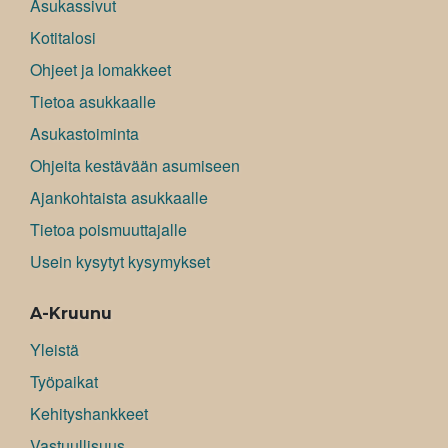
Asukassivut
Kotitalosi
Ohjeet ja lomakkeet
Tietoa asukkaalle
Asukastoiminta
Ohjeita kestävään asumiseen
Ajankohtaista asukkaalle
Tietoa poismuuttajalle
Usein kysytyt kysymykset
A-Kruunu
Yleistä
Työpaikat
Kehityshankkeet
Vastuullisuus