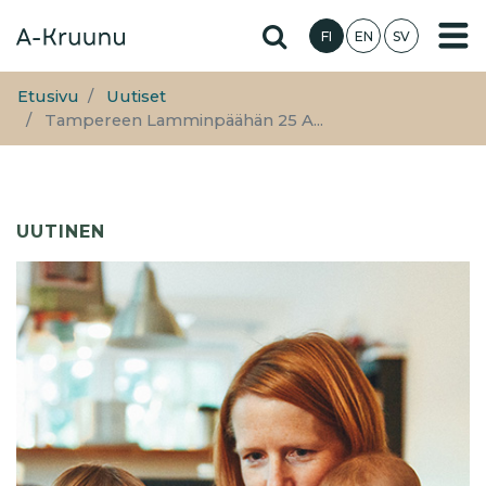
Hyppää
Hae sivustolta
FI
EN
SV
pääsisältöön
Etusivu
Uutiset
Tampereen Lamminpäähän 25 A...
UUTINEN