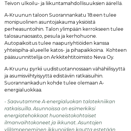
Teivon ulkoilu- ja liikuntamahdollisuuksien äärellä.
A-Kruunun taloon Suorannankatu 18:een tulee
monipuolinen asuntojakauma yksiöistä
perheasuntoihin. Talon ylimpään kerrokseen tulee
talosaunaosasto, pesula ja kerhohuone.
Autopaikoitus tulee naapuriyhtiöiden kanssa
yhteispiha-alueelle katos- ja pihapaikkoina. Kohteen
pääsuunnittelija on Arkkitehtitoimisto Neva Oy.
A-Kruunu pyrkii uudistuotannossaan vähähiilisyyttä
ja asumisviihtyisyyttä edistäviin ratkaisuihin.
Suorannankadun kohde tulee olemaan A-
energialuokkaa.
- Saavutamme A-energialuokan talotekniikan
ratkaisuilla. Asunnoissa on esimerkiksi
energiatehokkaat huoneistokohtaiset
ilmanvaihtokoneet ja ikkunat. Asuntojen
ylilämpeneminen ikkunoiden kautta estetään