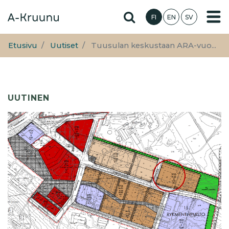
Hyppää
Hae sivustolta
FI
EN
SV
pääsisältöön
Etusivu
Uutiset
Tuusulan keskustaan ARA-vuo...
UUTINEN