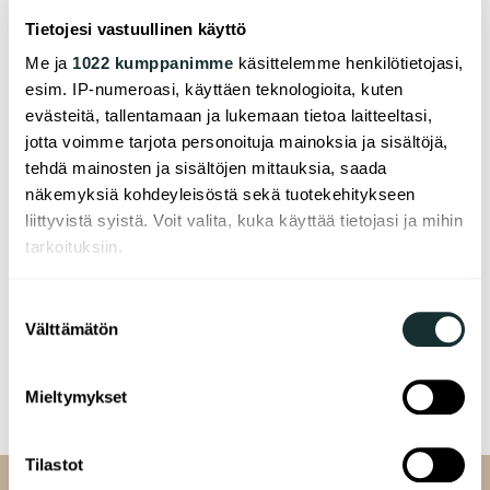
Tietojesi vastuullinen käyttö
Toimitusjohtaja Jari Mäkimattila,
jari.makimattila@a-
kruunu.fi
, puh. 040 755 3924
Me ja
1022 kumppanimme
käsittelemme henkilötietojasi,
esim. IP-numeroasi, käyttäen teknologioita, kuten
evästeitä, tallentamaan ja lukemaan tietoa laitteeltasi,
jotta voimme tarjota personoituja mainoksia ja sisältöjä,
A-Kruunu
on valtion erityistehtäväyhtiö, tehokas ja
tehdä mainosten ja sisältöjen mittauksia, saada
vastuullinen kohtuuhintaisten vuokra-asuntojen
näkemyksiä kohdeyleisöstä sekä tuotekehitykseen
tuottaja ja omistaja. Yhtiö rakennuttaa vuosittain
liittyvistä syistä. Voit valita, kuka käyttää tietojasi ja mihin
noin 400 asukkaiden arvostamaa asuntoa
tarkoituksiin.
Helsingin seudulla sekä edistää puurakentamista
ja asumisen innovaatioita.
Jos sallit, haluamme myös tehdä seuraavia:
Suostumuksen
Välttämätön
Kerätä tietoja maantieteellisestä sijainnistasi,
valinta
F
L
W
P
E
mahdollisesti muutaman metrin tarkkuudella
a
i
h
i
m
Tunnistaa laitteesi skannaamalla sen
c
n
a
n
a
Mieltymykset
ominaispiirteitä aktiivisesti (sormenjäljen
e
k
t
t
i
muodostaminen)
b
e
s
e
l
Tilastot
Lue lisää siitä, miten henkilötietojasi käsitellään ja miten
o
d
A
r