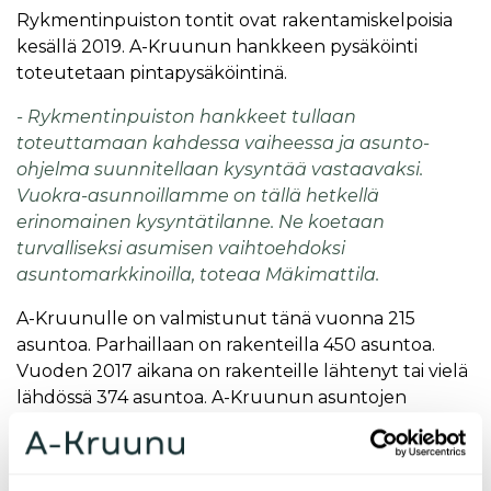
Rykmentinpuiston tontit ovat rakentamiskelpoisia
kesällä 2019. A-Kruunun hankkeen pysäköinti
toteutetaan pintapysäköintinä.
- Rykmentinpuiston hankkeet tullaan
toteuttamaan kahdessa vaiheessa ja asunto-
ohjelma suunnitellaan kysyntää vastaavaksi.
Vuokra-asunnoillamme on tällä hetkellä
erinomainen kysyntätilanne. Ne koetaan
turvalliseksi asumisen vaihtoehdoksi
asuntomarkkinoilla, toteaa Mäkimattila.
A-Kruunulle on valmistunut tänä vuonna 215
asuntoa. Parhaillaan on rakenteilla 450 asuntoa.
Vuoden 2017 aikana on rakenteille lähtenyt tai vielä
lähdössä 374 asuntoa. A-Kruunun asuntojen
keskivuokra on 11 euroa neliöltä kuukaudessa.
Lisätietoja: