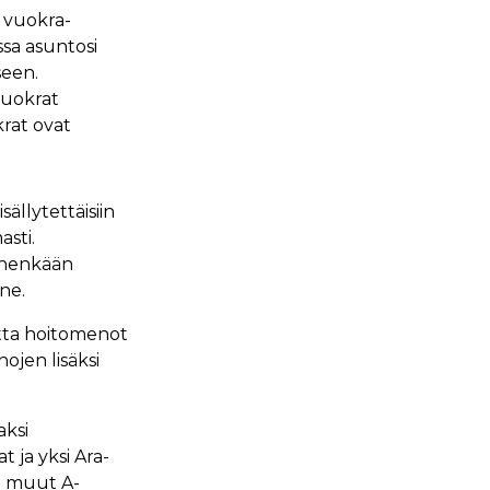
 vuokra-
sa asuntosi
seen.
vuokrat
rat ovat
ällytettäisiin
sti.
kenenkään
ne.
tta hoitomenot
ojen lisäksi
aksi
 ja yksi Ara-
i muut A-