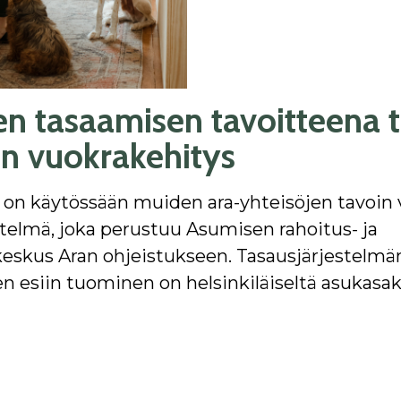
en tasaamisen tavoitteena 
en vuokrakehitys
 on käytössään muiden ara-yhteisöjen tavoin
stelmä, joka perustuu Asumisen rahoitus- ja
eskus Aran ohjeistukseen. Tasausjärjestelmä
n esiin tuominen on helsinkiläiseltä asukasakt