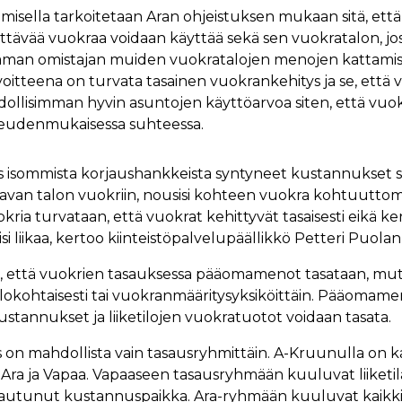
misella tarkoitetaan Aran ohjeistuksen mukaan sitä, että
ttävää vuokraa voidaan käyttää sekä sen vuokratalon, jos
ä saman omistajan muiden vuokratalojen menojen kattami
oitteena on turvata tasainen vuokrankehitys ja se, että 
ollisimman hyvin asuntojen käyttöarvoa siten, että vuok
eudenmukaisessa suhteessa.
os isommista korjaushankkeista syntyneet kustannukset sis
avan talon vuokriin, nousisi kohteen vuokra kohtuuttoma
kria turvataan, että vuokrat kehittyvät tasaisesti eikä 
si liikaa, kertoo kiinteistöpalvelupäällikkö Petteri Puolan
e, että vuokrien tasauksessa pääomamenot tasataan, mu
lokohtaisesti tai vuokranmääritysyksiköittäin. Pääomamen
stannukset ja liiketilojen vuokratuotot voidaan tasata.
on mahdollista vain tasausryhmittäin. A-Kruunulla on k
Ara ja Vapaa. Vapaaseen tasausryhmään kuuluvat liiketilat
apautunut kustannuspaikka. Ara-ryhmään kuuluvat kaikk