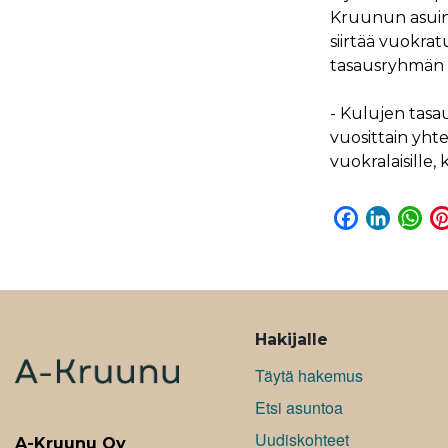
Kruunun asuint
siirtää vuokra
tasausryhmän si
- Kulujen tasau
vuosittain yhte
vuokralaisille
F
L
W
a
i
h
c
n
a
e
k
t
b
e
s
ALAVALIKKO
o
d
A
Hakijalle
o
I
p
Täytä hakemus
k
n
p
Etsi asuntoa
Uudiskohteet
A-Kruunu Oy