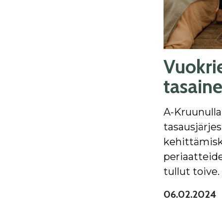
Vuokri
tasain
A-Kruunulla
tasausjärje
kehittämisk
periaatteide
tullut toive.
06.02.2024