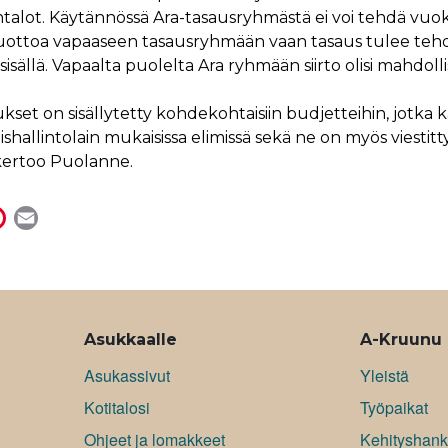
alot. Käytännössä Ara-tasausryhmästä ei voi tehdä vuok
tuottoa vapaaseen tasausryhmään vaan tasaus tulee tehd
sällä. Vapaalta puolelta Ara ryhmään siirto olisi mahdolli
kset on sisällytetty kohdekohtaisiin budjetteihin, jotka 
ishallintolain mukaisissa elimissä sekä ne on myös viestitty
, kertoo Puolanne.
P
E
i
m
n
a
t
i
e
l
r
Asukkaalle
A-Kruunu
e
Asukassivut
Yleistä
s
Kotitalosi
Työpaikat
t
Ohjeet ja lomakkeet
Kehityshank