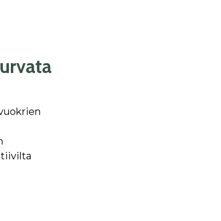
turvata
 vuokrien
n
iivilta