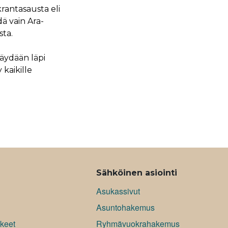
rantasausta eli
ä vain Ara-
sta.
käydään läpi
 kaikille
Sähköinen asiointi
Asukassivut
Asuntohakemus
keet
Ryhmävuokrahakemus