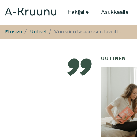
Päävalikko
Hakijalle
Asukkaalle
Etusivu
Uutiset
Vuokrien tasaamisen tavoitt...
UUTINEN