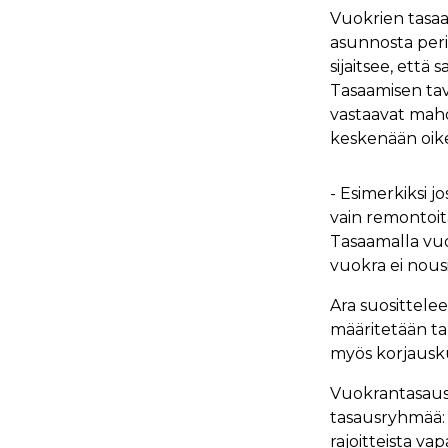
Vuokrien tasaa
asunnosta peri
sijaitsee, ett
Tasaamisen tav
vastaavat mahd
keskenään oik
- Esimerkiksi j
vain remontoit
Tasaamalla vuo
vuokra ei nousi
Ara suosittele
määritetään ta
myös korjausku
Vuokrantasaus 
tasausryhmää: 
rajoitteista v