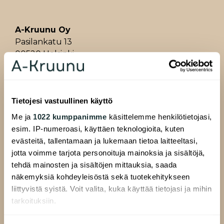
A-Kruunu Oy
Pasilankatu 13
00520 Helsinki
Tietojesi vastuullinen käyttö
ALAVALIKKO
Hakijalle
Me ja
1022 kumppanimme
käsittelemme henkilötietojasi,
Täytä hakemus
esim. IP-numeroasi, käyttäen teknologioita, kuten
evästeitä, tallentamaan ja lukemaan tietoa laitteeltasi,
Etsi asuntoa
jotta voimme tarjota personoituja mainoksia ja sisältöjä,
Uudiskohteet
tehdä mainosten ja sisältöjen mittauksia, saada
Ryhmävuokra-asunnot
näkemyksiä kohdeyleisöstä sekä tuotekehitykseen
liittyvistä syistä. Voit valita, kuka käyttää tietojasi ja mihin
Taiteilija-asunnot
tarkoituksiin.
Liiketilat
Tietoa asunnon hakemisesta