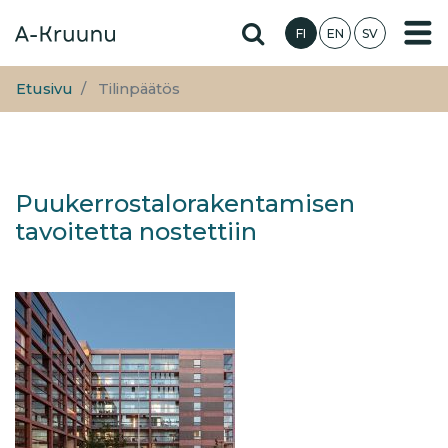
Hyppää
Hae sivustolta
FI
EN
SV
pääsisältöön
Etusivu
Tilinpäätös
Puukerrostalorakentamisen
tavoitetta nostettiin