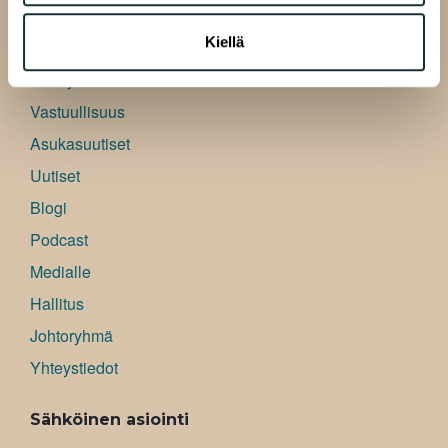
Yleistä
Kiellä
Työpaikat
Kehityshankkeet
Vastuullisuus
Asukasuutiset
Uutiset
Blogi
Podcast
Medialle
Hallitus
Johtoryhmä
Yhteystiedot
Sähköinen asiointi