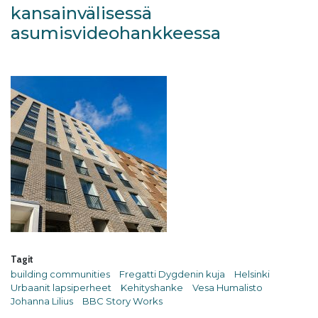
kansainvälisessä
asumisvideohankkeessa
Tagit
building communities
Fregatti Dygdenin kuja
Helsinki
Urbaanit lapsiperheet
Kehityshanke
Vesa Humalisto
Johanna Lilius
BBC Story Works