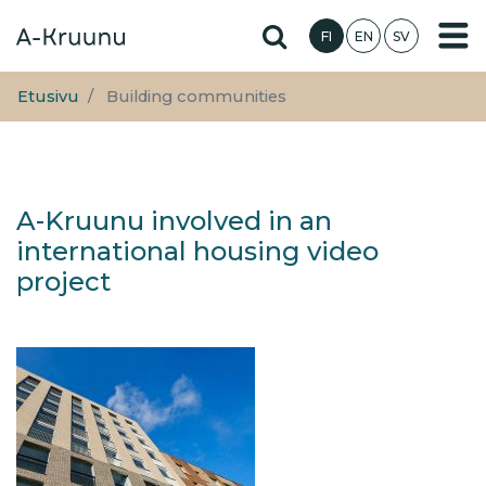
Hyppää
Hae sivustolta
FI
EN
SV
pääsisältöön
Etusivu
Building communities
A-Kruunu involved in an
international housing video
project