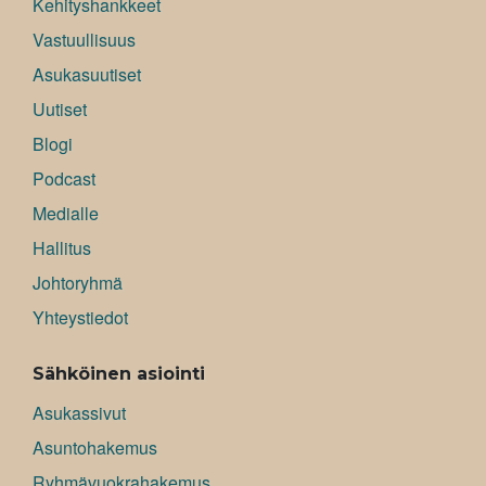
Kehityshankkeet
Vastuullisuus
Asukasuutiset
Uutiset
Blogi
Podcast
Medialle
Hallitus
Johtoryhmä
Yhteystiedot
Sähköinen asiointi
Asukassivut
Asuntohakemus
Ryhmävuokrahakemus