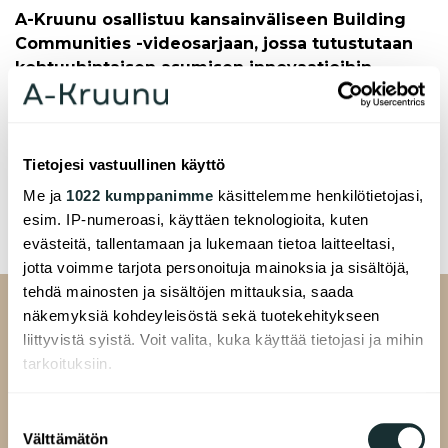
A-Kruunu osallistuu kansainväliseen Building
Communities -videosarjaan, jossa tutustutaan
kohtuuhintaisen asumisen innovaatioihin,
ratkaisuihin ja toteutuksiin eri puolilla
Eurooppaa.
Lue lisää
Tietojesi vastuullinen käyttö
Me ja
1022 kumppanimme
käsittelemme henkilötietojasi,
esim. IP-numeroasi, käyttäen teknologioita, kuten
evästeitä, tallentamaan ja lukemaan tietoa laitteeltasi,
jotta voimme tarjota personoituja mainoksia ja sisältöjä,
tehdä mainosten ja sisältöjen mittauksia, saada
näkemyksiä kohdeyleisöstä sekä tuotekehitykseen
liittyvistä syistä. Voit valita, kuka käyttää tietojasi ja mihin
tarkoituksiin.
Jos sallit, haluamme myös tehdä seuraavia:
Suostumuksen
A-Kruunu Oy
Välttämätön
Kerätä tietoja maantieteellisestä sijainnistasi,
valinta