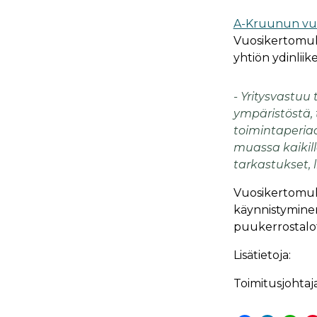
A-Kruunun vu
Vuosikertomukse
yhtiön ydinliik
- Yritysvastuu
ympäristöstä, t
toimintaperia
muassa kaikill
tarkastukset, 
Vuosikertomuks
käynnistyminen
puukerrostalo
Lisätietoja:
Toimitusjohtaja