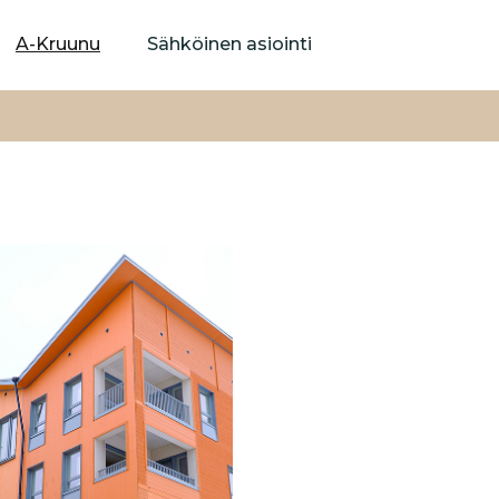
Hyppää
pääsisältöön
A-Kruunu
Sähköinen asiointi