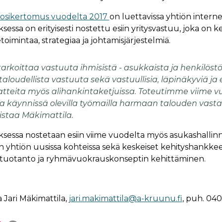
osikertomus vuodelta 2017
on luettavissa yhtiön internet
ssa on erityisesti nostettu esiin yritysvastuu, joka on 
etoimintaa, strategiaa ja johtamisjärjestelmiä.
 tarkoittaa vastuuta ihmisistä - asukkaista ja henkilöst
aloudellista vastuuta sekä vastuullisia, läpinäkyviä ja 
atteita myös alihankintaketjuissa. Toteutimme viime
a käynnissä olevilla työmailla harmaan talouden vasta
listaa Mäkimattila.
essa nostetaan esiin viime vuodelta myös asukashallin
 yhtiön uusissa kohteissa sekä keskeiset kehityshankke
tuotanto ja ryhmävuokrauskonseptin kehittäminen.
 Jari Mäkimattila,
jari.makimattila@a-kruunu.fi
, puh. 04