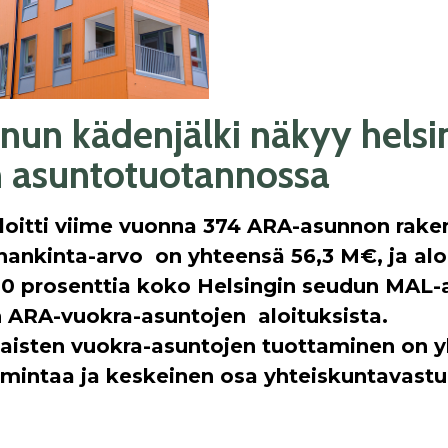
nun kädenjälki näkyy helsi
 asuntotuotannossa
loitti viime vuonna 374 ARA-asunnon rake
hankinta-arvo on yhteensä 56,3 M€, ja al
0 prosenttia koko Helsingin seudun MAL-
 ARA-vuokra-asuntojen aloituksista.
aisten vuokra-asuntojen tuottaminen on y
imintaa ja keskeinen osa yhteiskuntavastuu