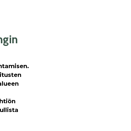
ngin
ntamisen.
oitusten
alueen
htiön
llista