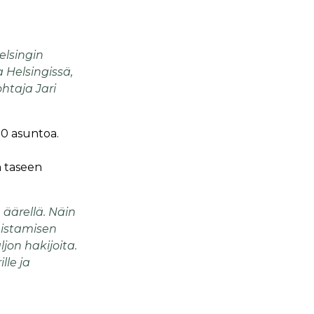
lsingin
Helsingissä,
htaja Jari
00 asuntoa.
n taseen
 äärellä. Näin
mistamisen
jon hakijoita.
lle ja