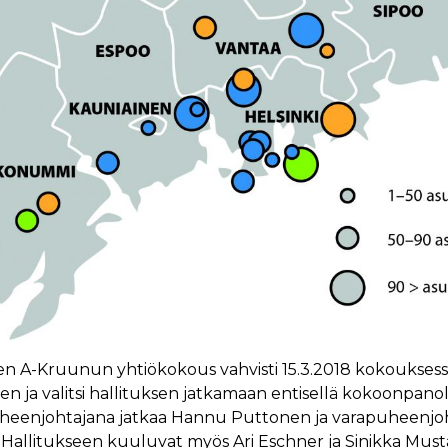
sen A-Kruunun yhtiökokous vahvisti 15.3.2018 kokouksess
n ja valitsi hallituksen jatkamaan entisellä kokoonpanol
uheenjohtajana jatkaa Hannu Puttonen ja varapuheenjo
Hallitukseen kuuluvat myös Ari Eschner ja Sinikka Musta