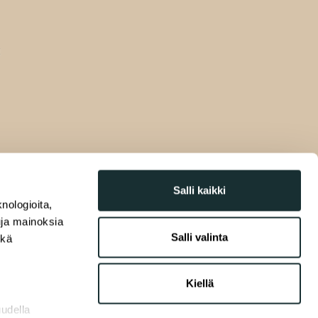
Salli kaikki
nologioita,
tuja mainoksia
Salli valinta
ekä
Kiellä
uudella