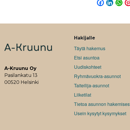
F
L
W
a
i
h
c
n
a
e
k
t
b
e
s
ALAVALIKKO
o
d
A
Hakijalle
o
I
p
Täytä hakemus
k
n
p
Etsi asuntoa
Uudiskohteet
A-Kruunu Oy
Pasilankatu 13
Ryhmävuokra-asunnot
00520 Helsinki
Taiteilija-asunnot
Liiketilat
Tietoa asunnon hakemises
Usein kysytyt kysymykset