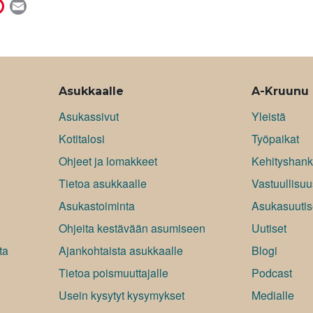
P
E
i
m
n
a
t
i
e
l
r
Asukkaalle
A-Kruunu
e
Asukassivut
Yleistä
s
Kotitalosi
Työpaikat
t
Ohjeet ja lomakkeet
Kehityshank
Tietoa asukkaalle
Vastuullisuu
Asukastoiminta
Asukasuutis
Ohjeita kestävään asumiseen
Uutiset
ta
Ajankohtaista asukkaalle
Blogi
Tietoa poismuuttajalle
Podcast
Usein kysytyt kysymykset
Medialle