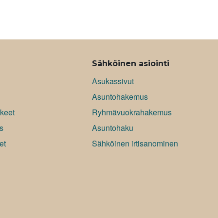
Sähköinen asiointi
Asukassivut
Asuntohakemus
keet
Ryhmävuokrahakemus
s
Asuntohaku
et
Sähköinen irtisanominen