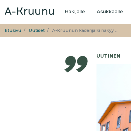
Päävalikko
Hakijalle
Asukkaalle
Etusivu
Uutiset
A-Kruunun kädenjälki näkyy ...
UUTINEN