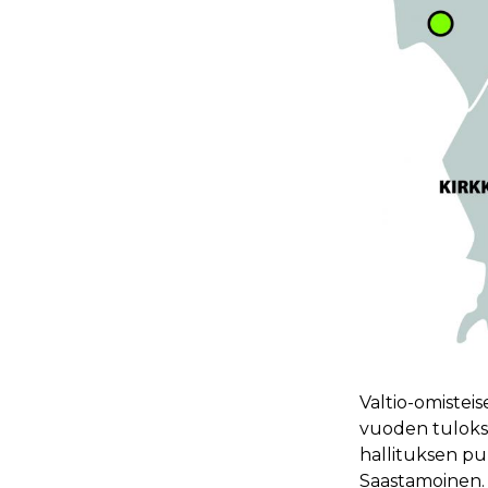
Valtio-omistei
vuoden tulokse
hallituksen p
Saastamoinen. 