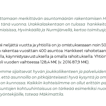
ittamaan merkittävän asuntomäärän rakentamisen He
 tänä vuonna. Urakkalaskentaan on tulossa hankkeita 
iaisissa, Hyvinkäällä ja Nurmijärvellä, kertoo toimitusjo
i neljättä vuotta ja yhtiöllä on jo omistuksessaan noin 5
 rakentaa vuosittain 400 asuntoa. Hankkeet rahoitetaan
la, käynnistysavustuksella ja omalla rahoituksella. Yhtiö
 vuoden vaihteessa 128,4 M€ (v. 2016 87,9 M€).
emme sijaitsevat hyvän joukkoliikenteen ja palveluiden
että asunnoilla on pitkäjänteisesti hyvä kysyntä ja o
 on kunnossa. Kaikkiin kohteisiimme on ollut erittäin pal
ntojen kohtuuhintaisuus on tärkeää esimerkiksi nuori
työntekijöille, toteaa Mäkimattila.