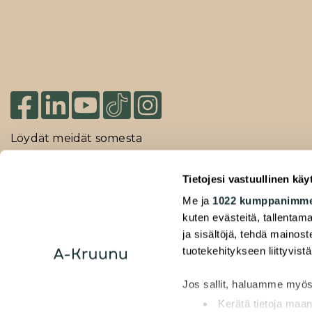
Löydät meidät somesta
Tietojesi vastuullinen käy
2026 Duuilo Oy – © A-Kruunu Oy –
Me ja
1022 kumppanimm
Rekisteriseloste
kuten evästeitä, tallentama
ja sisältöjä, tehdä mainos
Saavutettavuusseloste
tuotekehitykseen liittyvistä
Jos sallit, haluamme myös
Kerätä tietoja maan