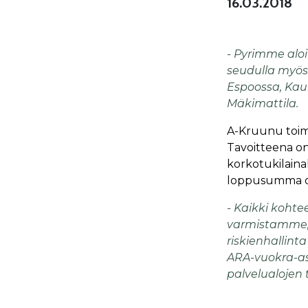
16.03.2018
- Pyrimme alo
seudulla myös
Espoossa, Kaun
Mäkimattila.
A-Kruunu toimi
Tavoitteena on
korkotukilainal
loppusumma oli
- Kaikki kohte
varmistamme, 
riskienhallinta
ARA-vuokra-asu
palvelualojen 