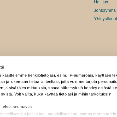
Hallitus
Johtoryhmä
Yhteystiedot
ttö
e
käsittelemme henkilötietojasi, esim. IP-numeroasi, käyttäen tek
an ja lukemaan tietoa laitteeltasi, jotta voimme tarjota personoi
ten ja sisältöjen mittauksia, saada näkemyksiä kohdeyleisöstä s
 syistä. Voit valita, kuka käyttää tietojasi ja mihin tarkoituksiin.
 tehdä seuraavia:
tieteellisestä sijainnistasi, mahdollisesti muutaman metrin tarkk