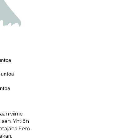
aan viime
laan. Yhtiön
htajana Eero
kari.