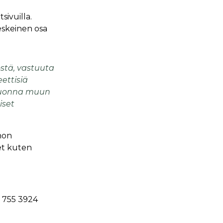
sivuilla.
keskeinen osa
östä, vastuuta
eettisiä
 vuonna muun
iset
non
et kuten
0 755 3924