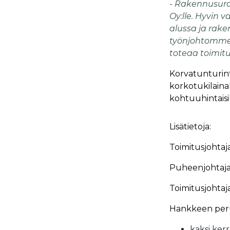
-
Rakennusurak
Oy:lle. Hyvin
alussa ja rake
työnjohtomme 
toteaa toimitu
Korvatunturint
korkotukilain
kohtuuhintaisik
Lisätietoja:
Toimitusjohtaj
Puheenjohtaja 
Toimitusjohtaj
Hankkeen peru
kaksi kerr