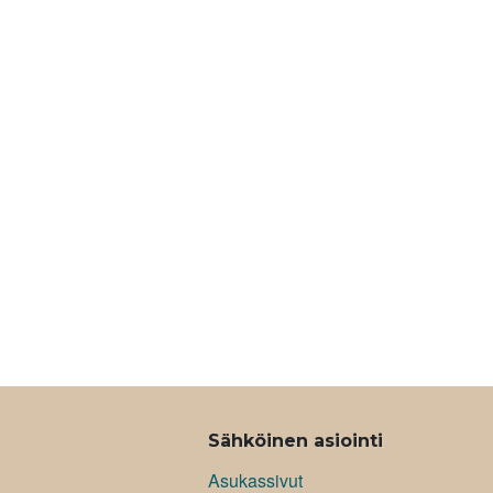
Sähköinen asiointi
Asukassivut