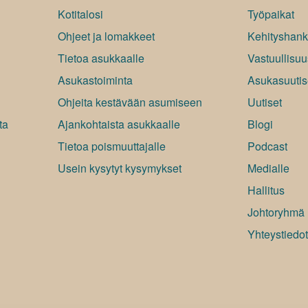
Kotitalosi
Työpaikat
t
Ohjeet ja lomakkeet
Kehityshank
Tietoa asukkaalle
Vastuullisuu
Asukastoiminta
Asukasuutis
Ohjeita kestävään asumiseen
Uutiset
ta
Ajankohtaista asukkaalle
Blogi
Tietoa poismuuttajalle
Podcast
Usein kysytyt kysymykset
Medialle
Hallitus
Johtoryhmä
Yhteystiedot