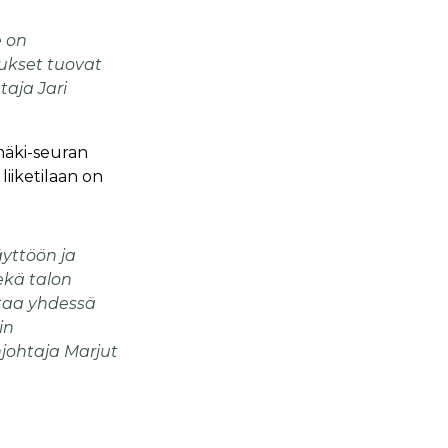
 on
nukset tuovat
aja Jari
mäki-seuran
liiketilaan on
äyttöön ja
ekä talon
ntaa yhdessä
in
johtaja Marjut