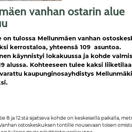
mäen vanhan ostarin alue
uu
e on tulossa Mellunmäen vanhan ostoske
aksi kerrostaloa, yhteensä 109 asuntoa.
en käynnistyi lokakuussa ja kohde valmi
 alussa. Kohteeseen tulee kaksi liiketilaa,
varattu kaupunginosayhdistys Mellunmäki
si.
e 8 ja 12:stä sijaitseva kohde on keskeisellä paikalla, m
 Vanhan ostoskeskuksen tontille nousevaan toisen omist