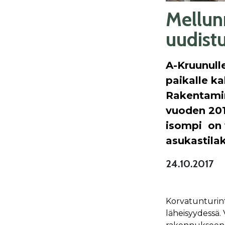
Mellun
uudist
A-Kruunull
paikalle k
Rakentamin
vuoden 2019
isompi on 
asukastilak
24.10.2017
Korvatunturinti
läheisyydessä.