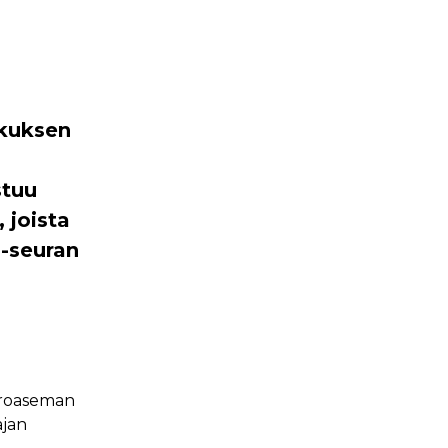
skuksen
stuu
 joista
-seuran
etroaseman
ajan