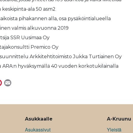
 keskipinta-ala 50 asm2
aikoista pihakannen alla, osa pysäköintialueella
inen valmis alkuvuonna 2019
tsija SSR Uusimaa Oy
ajakonsultti Premico Oy
isuunnittelu Arkkitehtitoimisto Jukka Turtiainen Oy
u ARA:n hyväksymällä 40 vuoden korkotukilainalla
P
E
i
m
n
a
t
i
e
l
r
Asukkaalle
A-Kruunu
e
Asukassivut
Yleistä
s