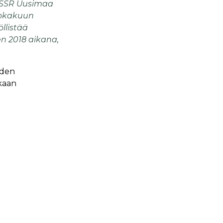
ä SSR Uusimaa
lokakuun
llistää
n 2018 aikana,
oden
kaan