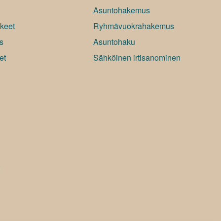
Asuntohakemus
keet
Ryhmävuokrahakemus
s
Asuntohaku
et
Sähköinen irtisanominen