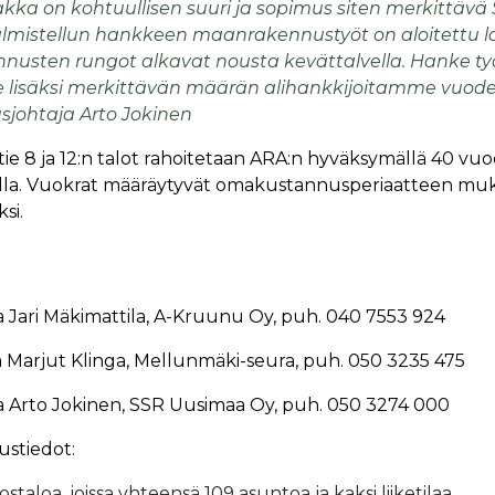
ka on kohtuullisen suuri ja sopimus siten merkittäv
 valmistellun hankkeen maanrakennustyöt on aloitettu 
nnusten rungot alkavat nousta kevättalvella. Hanke työ
lisäksi merkittävän määrän alihankkijoitamme vuode
sjohtaja Arto Jokinen
ie 8 ja 12:n talot rahoitetaan ARA:n hyväksymällä 40 vu
alla. Vuokrat määräytyvät omakustannusperiaatteen mu
si.
a Jari Mäkimattila, A-Kruunu Oy, puh. 040 7553 924
Marjut Klinga, Mellunmäki-seura, puh. 050 3235 475
a Arto Jokinen, SSR Uusimaa Oy, puh. 050 3274 000
stiedot:
ostaloa, joissa yhteensä 109 asuntoa ja kaksi liiketilaa