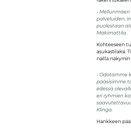
rakennukseen o
- Mellunmäen
palveluiden, i
puolestaan al
Mäkimattila.
Kohteeseen tul
asukastilaksi. 
näillä näkymin 
- Odotamme kov
pääsisimme tak
edessä olevall
eri ryhmien ka
saavutettavuu
Klinga.
Hankkeen pääur