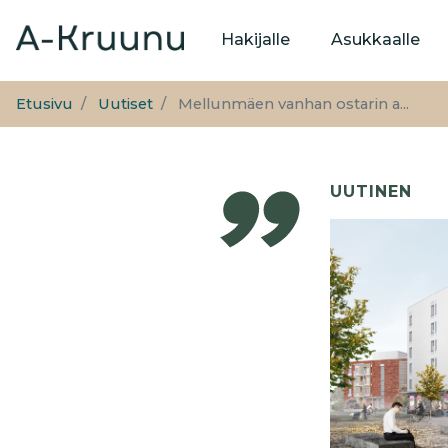
Päävalikko
Hakijalle
Asukkaalle
Etusivu
Uutiset
Mellunmäen vanhan ostarin a...
UUTINEN