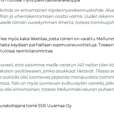
n tulossa myös päivittäistavarakauppa.
 kohde on erinomainen täydennysrakennuskohde. Alue
nfran ja viherrakentamisen osalta valmis. Uudet raken
ueelle tämän vuosikymmen ilmettä, toteaa toimitusjoht
ee myös kaksi liiketilaa, joista toinen on varattu Mellun
Tilasta käydään parhaillaan sopimusneuvotteluja. Toiseen 
tulossa ravintolatoimintaa.
asti, että saisimme meille varatun 140 neliön tilan k
aisin osoitteeseen, jonka asukkaat tietävät. Tilassa s
a aukiolla olisi luontevaa järjestää monipuolista toimi
nssa. Talo on myös luontevan kulkuväylän varrella, jollo
s olisi erinomainen, toteaa Mellunmäki-seuran puheen
akoitsijana toimii SSR Uusimaa Oy.