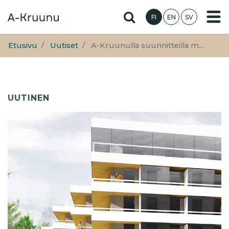
Hyppää
Hae sivustolta
FI
EN
SV
pääsisältöön
Etusivu
Uutiset
A-Kruunulla suunnitteilla m...
UUTINEN