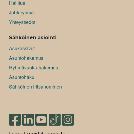
Hallitus
Johtoryhmä
Yhteystiedot
Sähköinen asiointi
Asukassivut
Asuntohakemus
Ryhmävuokrahakemus
Asuntohaku
Sähköinen irtisanominen
Löydät meidät somesta