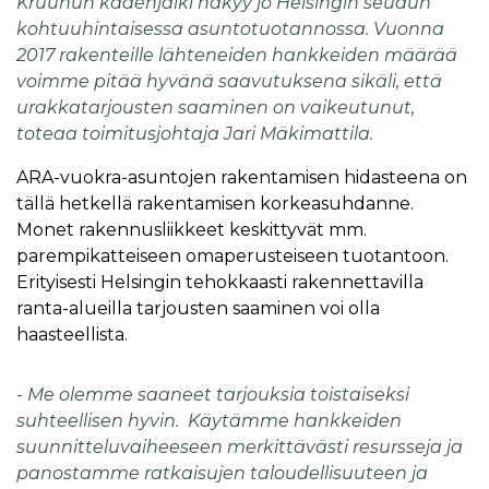
Kruunun kädenjälki näkyy jo Helsingin seudun
kohtuuhintaisessa asuntotuotannossa. Vuonna
2017 rakenteille lähteneiden hankkeiden määrää
voimme pitää hyvänä saavutuksena sikäli, että
urakkatarjousten saaminen on vaikeutunut,
toteaa toimitusjohtaja Jari Mäkimattila.
ARA-vuokra-asuntojen rakentamisen hidasteena on
tällä hetkellä rakentamisen korkeasuhdanne.
Monet rakennusliikkeet keskittyvät mm.
parempikatteiseen omaperusteiseen tuotantoon.
Erityisesti Helsingin tehokkaasti rakennettavilla
ranta-alueilla tarjousten saaminen voi olla
haasteellista.
- Me olemme saaneet tarjouksia toistaiseksi
suhteellisen hyvin. Käytämme hankkeiden
suunnitteluvaiheeseen merkittävästi resursseja ja
panostamme ratkaisujen taloudellisuuteen ja