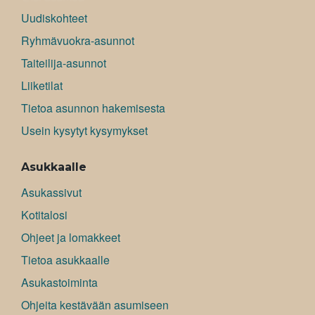
Uudiskohteet
Ryhmävuokra-asunnot
Taiteilija-asunnot
Liiketilat
Tietoa asunnon hakemisesta
Usein kysytyt kysymykset
Asukkaalle
Asukassivut
Kotitalosi
Ohjeet ja lomakkeet
Tietoa asukkaalle
Asukastoiminta
Ohjeita kestävään asumiseen