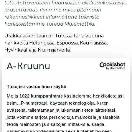
toteutettavuuteen huomioiden elinkaarikestävyys
ja asuttavuus. Pyrimme myös pitämään
rakennusliikkeet informoituna tulevista
hankkeistamme, toteaa Mäkimattila.
Urakkalaskentaan on tulossa tänä vuonna
hankkeita Helsingissä, Espoossa, Kauniaisissa,
Hyvinkäällä ja Nurmijärvellä.
- Meillä on tällä hetkellä hyvä lyhyen tähtäimen
tonttivaranto. Etsimme kuitenkin koko ajan uusia
tontteja, kertoo Mäkimattila.
Tietojesi vastuullinen käyttö
A-Kruunulle valmistuu maaliskuussa ensimmäiset
puukerrostalot Helsingin Kuninkaantammeen.
Me ja
1022 kumppanimme
käsittelemme henkilötietojasi,
Puurakentamisen edistäminen on yksi A-Kruunun
esim. IP-numeroasi, käyttäen teknologioita, kuten
keskeisistä tavoitteista.
evästeitä, tallentamaan ja lukemaan tietoa laitteeltasi,
jotta voimme tarjota personoituja mainoksia ja sisältöjä,
- Haemme jatkuvasti A-Kruunulle sopivia
tehdä mainosten ja sisältöjen mittauksia, saada
puurakentamishankkeita . Mikäli sopiva tontti
näkemyksiä kohdeyleisöstä sekä tuotekehitykseen