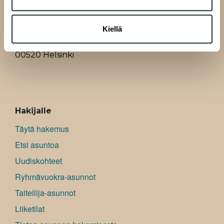
kerätty, kun olet käyttänyt heidän palvelujaan.
Kiellä
A-Kruunu Oy
Pasilankatu 13
00520 Helsinki
ALAVALIKKO
Hakijalle
Täytä hakemus
Etsi asuntoa
Uudiskohteet
Ryhmävuokra-asunnot
Taiteilija-asunnot
Liiketilat