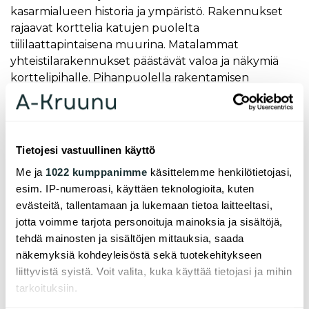
kasarmialueen historia ja ympäristö. Rakennukset
rajaavat korttelia katujen puolelta
tiililaattapintaisena muurina. Matalammat
yhteistilarakennukset päästävät valoa ja näkymiä
korttelipihalle. Pihanpuolella rakentamisen
mittakaava on pienempää ja julkisivut vaaleilla
sävyillä rapattuja.
Katujulkisivut on tehty erisävyisistä punaisen,
Tietojesi vastuullinen käyttö
ruskean ja mustan sävyisistä poltetuista tiililaatoista,
joiden sävy vaalenee alhaalta ylöspäin.
Me ja
1022 kumppanimme
käsittelemme henkilötietojasi,
Sisäänkäyntejä on korostettu tehostevärisillä
esim. IP-numeroasi, käyttäen teknologioita, kuten
tiililaatoilla. Pääsuunnittelusta vastasi arkkitehti
evästeitä, tallentamaan ja lukemaan tietoa laitteeltasi,
SAFA Juha Kämäräinen arkkitehtitoimisto
jotta voimme tarjota personoituja mainoksia ja sisältöjä,
ArkOpenista. Pääurakoitsijana kohteessa toimi Jatke
tehdä mainosten ja sisältöjen mittauksia, saada
Uusimaa Oy.
näkemyksiä kohdeyleisöstä sekä tuotekehitykseen
liittyvistä syistä. Voit valita, kuka käyttää tietojasi ja mihin
- Haluamme panostaa kohteissamme hyvään
tarkoituksiin.
arkkitehtuuriin niin asuntosuunnittelun kuin