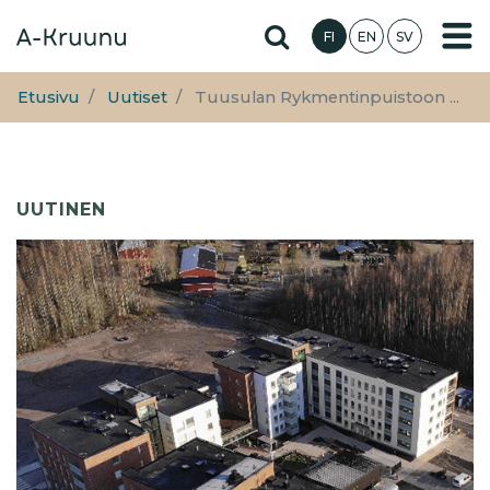
Hyppää
Hae sivustolta
FI
EN
SV
pääsisältöön
Etusivu
Uutiset
Tuusulan Rykmentinpuistoon ...
UUTINEN