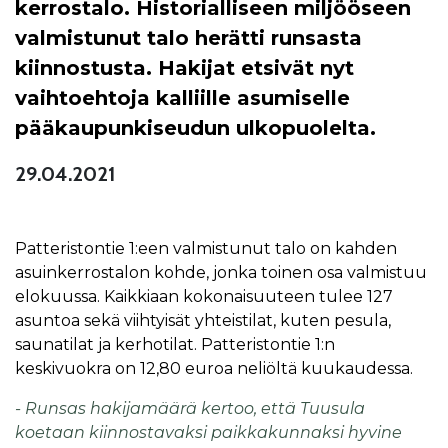
kerrostalo. Historialliseen miljööseen
valmistunut talo herätti runsasta
kiinnostusta. Hakijat etsivät nyt
vaihtoehtoja kalliille asumiselle
pääkaupunkiseudun ulkopuolelta.
29.04.2021
Patteristontie 1:een valmistunut talo on kahden
asuinkerrostalon kohde, jonka toinen osa valmistuu
elokuussa. Kaikkiaan kokonaisuuteen tulee 127
asuntoa sekä viihtyisät yhteistilat, kuten pesula,
saunatilat ja kerhotilat. Patteristontie 1:n
keskivuokra on 12,80 euroa neliöltä kuukaudessa.
- Runsas hakijamäärä kertoo, että Tuusula
koetaan kiinnostavaksi paikkakunnaksi hyvine