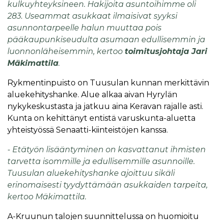
kulkuyhteyksineen. Hakijoita asuntoihimme oli
283. Useammat asukkaat ilmaisivat syyksi
asunnontarpeelle halun muuttaa pois
pääkaupunkiseudulta asumaan edullisemmin ja
luonnonläheisemmin, kertoo
toimitusjohtaja Jari
Mäkimattila
.
Rykmentinpuisto on Tuusulan kunnan merkittävin
aluekehityshanke. Alue alkaa aivan Hyrylän
nykykeskustasta ja jatkuu aina Keravan rajalle asti.
Kunta on kehittänyt entistä varuskunta-aluetta
yhteistyössä Senaatti-kiinteistöjen kanssa.
- Etätyön lisääntyminen on kasvattanut ihmisten
tarvetta isommille ja edullisemmille asunnoille.
Tuusulan aluekehityshanke ajoittuu sikäli
erinomaisesti tyydyttämään asukkaiden tarpeita,
kertoo Mäkimattila.
A-Kruunun talojen suunnittelussa on huomioitu