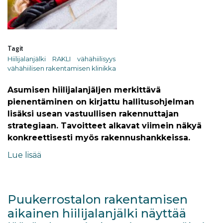
Tagit
Hiilijalanjälki
RAKLI
vähähiilisyys
vähähiilisen rakentamisen klinikka
Asumisen hiilijalanjäljen merkittävä
pienentäminen on kirjattu hallitusohjelman
lisäksi usean vastuullisen rakennuttajan
strategiaan. Tavoitteet alkavat viimein näkyä
konkreettisesti myös rakennushankkeissa.
Lue lisää
Puukerrostalon rakentamisen
aikainen hiilijalanjälki näyttää