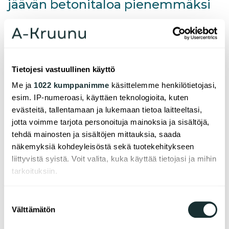
jäävän betonitaloa pienemmäksi
Tietojesi vastuullinen käyttö
Me ja
1022 kumppanimme
käsittelemme henkilötietojasi,
esim. IP-numeroasi, käyttäen teknologioita, kuten
evästeitä, tallentamaan ja lukemaan tietoa laitteeltasi,
jotta voimme tarjota personoituja mainoksia ja sisältöjä,
Tagit
tehdä mainosten ja sisältöjen mittauksia, saada
Helsinki
Puurakentaminen
Rakenteilla
Hiilijalanjälki
näkemyksiä kohdeyleisöstä sekä tuotekehitykseen
Kehityshanke
liittyvistä syistä. Voit valita, kuka käyttää tietojasi ja mihin
tarkoituksiin.
Helsingin Kuninkaantammen Taidemaalarinkatu
6:een valmistuvan A-Kruunu Oy:n
Jos sallit, haluamme myös tehdä seuraavia:
puukerrostalokohteen hiilijalanjälki jäänee noin
Suostumuksen
30 % pienemmäksi kuin vierekkäiselle tontille
Välttämätön
Kerätä tietoja maantieteellisestä sijainnistasi,
valinta
rakennettavan vastaavan betonirakennuksen.
mahdollisesti muutaman metrin tarkkuudella