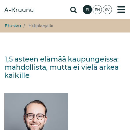
Hyppää
Hae sivustolta
FI
EN
SV
pääsisältöön
Etusivu
Hiilijalanjälki
1,5 asteen elämää kaupungeissa:
mahdollista, mutta ei vielä arkea
kaikille