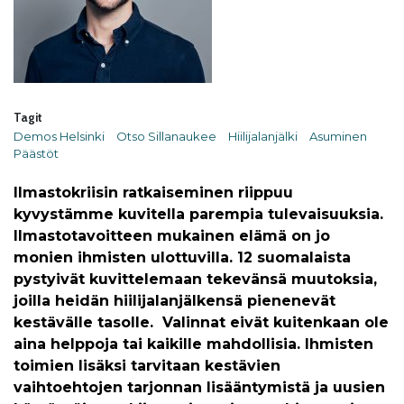
Tagit
Demos Helsinki
Otso Sillanaukee
Hiilijalanjälki
Asuminen
Päästöt
Ilmastokriisin ratkaiseminen riippuu
kyvystämme kuvitella parempia tulevaisuuksia.
Ilmastotavoitteen mukainen elämä on jo
monien ihmisten ulottuvilla. 12 suomalaista
pystyivät kuvittelemaan tekevänsä muutoksia,
joilla heidän hiilijalanjälkensä pienenevät
kestävälle tasolle. Valinnat eivät kuitenkaan ole
aina helppoja tai kaikille mahdollisia. Ihmisten
toimien lisäksi tarvitaan kestävien
vaihtoehtojen tarjonnan lisääntymistä ja uusien