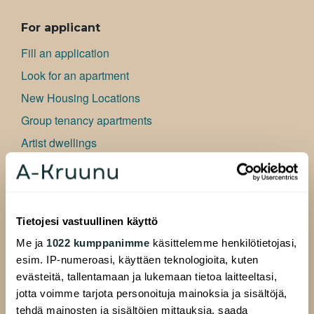
ALAVALIKKO
For applicant
Fill an application
Look for an apartment
New Housing Locations
Group tenancy apartments
Artist dwellings
Bu­si­ness premises
Frequently asked questions
Information for applicant
Tietojesi vastuullinen käyttö
Me ja
1022 kumppanimme
käsittelemme henkilötietojasi,
For Residents
esim. IP-numeroasi, käyttäen teknologioita, kuten
Residents website
evästeitä, tallentamaan ja lukemaan tietoa laitteeltasi,
Resident pages
jotta voimme tarjota personoituja mainoksia ja sisältöjä,
tehdä mainosten ja sisältöjen mittauksia, saada