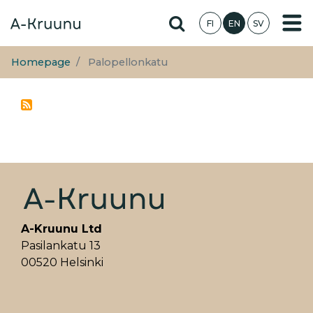
Skip
Hae sivustolta
FI
EN
SV
to
main
content
Homepage
Palopellonkatu
A-Kruunu Ltd
Pasilankatu 13
00520 Helsinki