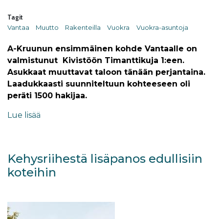
Tagit
Vantaa
Muutto
Rakenteilla
Vuokra
Vuokra-asuntoja
A-Kruunun ensimmäinen kohde Vantaalle on
valmistunut Kivistöön Timanttikuja 1:een.
Asukkaat muuttavat taloon tänään perjantaina.
Laadukkaasti suunniteltuun kohteeseen oli
peräti 1500 hakijaa.
Lue lisää
Kehysriihestä lisäpanos edullisiin
koteihin