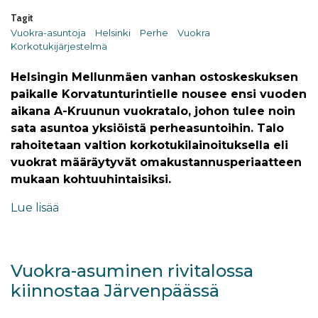
Tagit
Vuokra-asuntoja
Helsinki
Perhe
Vuokra
Korkotukijärjestelmä
Helsingin Mellunmäen vanhan ostoskeskuksen
paikalle Korvatunturintielle nousee ensi vuoden
aikana A-Kruunun vuokratalo, johon tulee noin
sata asuntoa yksiöistä perheasuntoihin. Talo
rahoitetaan valtion korkotukilainoituksella eli
vuokrat määräytyvät omakustannusperiaatteen
mukaan kohtuuhintaisiksi.
Lue lisää
Vuokra-asuminen rivitalossa
kiinnostaa Järvenpäässä