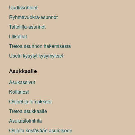
Uudiskohteet
Ryhmävuokra-asunnot
Taiteilija-asunnot
Liiketilat
Tietoa asunnon hakemisesta
Usein kysytyt kysymykset
Asukkaalle
Asukassivut
Kotitalosi
Ohjeet ja lomakkeet
Tietoa asukkaalle
Asukastoiminta
Ohjeita kestävään asumiseen