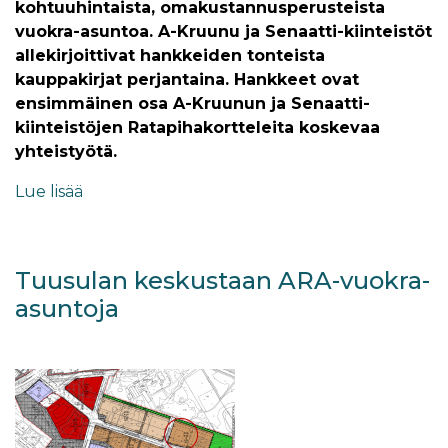
kohtuuhintaista, omakustannusperusteista
vuokra-asuntoa. A-Kruunu ja Senaatti-kiinteistöt
allekirjoittivat hankkeiden tonteista
kauppakirjat perjantaina. Hankkeet ovat
ensimmäinen osa A-Kruunun ja Senaatti-
kiinteistöjen Ratapihakortteleita koskevaa
yhteistyötä.
Lue lisää
Tuusulan keskustaan ARA-vuokra-
asuntoja