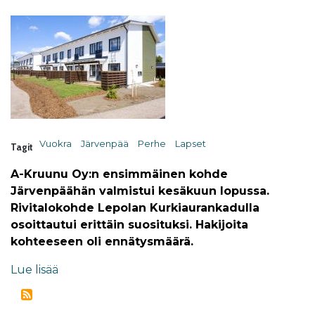
Vuokra
Järvenpää
Perhe
Lapset
Tagit
A-Kruunu Oy:n ensimmäinen kohde
Järvenpäähän valmistui kesäkuun lopussa.
Rivitalokohde Lepolan Kurkiaurankadulla
osoittautui erittäin suosituksi. Hakijoita
kohteeseen oli ennätysmäärä.
Lue lisää