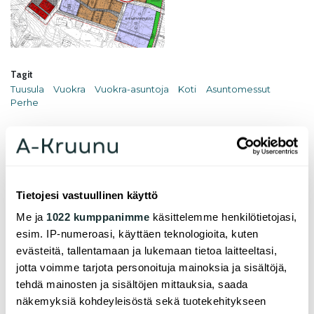
Tagit
Tuusula
Vuokra
Vuokra-asuntoja
Koti
Asuntomessut
Perhe
A-Kruunu Oy on allekirjoittanut Senaatti-
kiinteistöjen kanssa hankesopimuksen
Tuusulan Rykmentinpuistoon toteutettavista
hankkeista. Uudelle asuinalueelle lähelle
Tietojesi vastuullinen käyttö
palveluita on suunniteltu toteutettavaksi noin
130 kohtuuhintaista ARA-vuokra-asuntoa.
Me ja
1022 kumppanimme
käsittelemme henkilötietojasi,
esim. IP-numeroasi, käyttäen teknologioita, kuten
Lue lisää
evästeitä, tallentamaan ja lukemaan tietoa laitteeltasi,
jotta voimme tarjota personoituja mainoksia ja sisältöjä,
tehdä mainosten ja sisältöjen mittauksia, saada
näkemyksiä kohdeyleisöstä sekä tuotekehitykseen
A-Kruunu toteuttaa Sipooseen