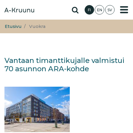
Hyppää
Hae sivustolta
FI
EN
SV
pääsisältöön
Etusivu
Vuokra
Vantaan timanttikujalle valmistui
70 asunnon ARA-kohde