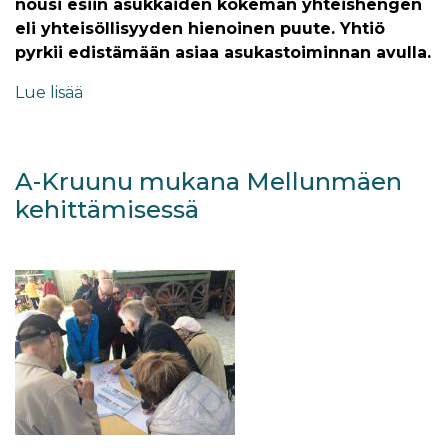
nousi esiin asukkaiden kokeman yhteishengen
eli yhteisöllisyyden hienoinen puute. Yhtiö
pyrkii edistämään asiaa asukastoiminnan avulla.
Lue lisää
A-Kruunu mukana Mellunmäen
kehittämisessä