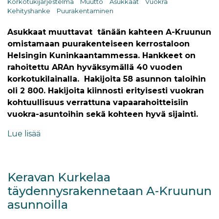
Korkotukijärjestelmä
Muutto
Asukkaat
Vuokra
Kehityshanke
Puurakentaminen
Asukkaat muuttavat tänään kahteen A-Kruunun
omistamaan puurakenteiseen kerrostaloon
Helsingin Kuninkaantammessa. Hankkeet on
rahoitettu ARAn hyväksymällä 40 vuoden
korkotukilainalla. Hakijoita 58 asunnon taloihin
oli 2 800. Hakijoita kiinnosti erityisesti vuokran
kohtuullisuus verrattuna vapaarahoitteisiin
vuokra-asuntoihin sekä kohteen hyvä sijainti.
Lue lisää
Keravan Kurkelaa
täydennysrakennetaan A-Kruunun
asunnoilla