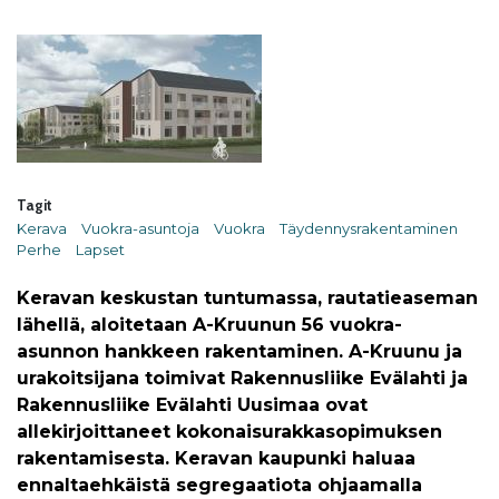
Tagit
Kerava
Vuokra-asuntoja
Vuokra
Täydennysrakentaminen
Perhe
Lapset
Keravan keskustan tuntumassa, rautatieaseman
lähellä, aloitetaan A-Kruunun 56 vuokra-
asunnon hankkeen rakentaminen. A-Kruunu ja
urakoitsijana toimivat Rakennusliike Evälahti ja
Rakennusliike Evälahti Uusimaa ovat
allekirjoittaneet kokonaisurakkasopimuksen
rakentamisesta. Keravan kaupunki haluaa
ennaltaehkäistä segregaatiota ohjaamalla