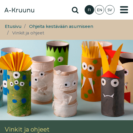
Hyppää
Hae sivustolta
FI
EN
SV
pääsisältöön
Etusivu
Ohjeita kestävään asumiseen
Vinkit ja ohjeet
Vinkit ja ohjeet