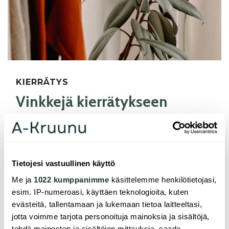
KIERRÄTYS
Vinkkejä kierrätykseen
Kierrättäminen säästää luonnonvaroja ja rahaa.
On tärkeää saada kallisarvoisia raaka-aineita
Tietojesi vastuullinen käyttö
uudelleenkäyttöön ja vähentää jätekuormaa.
Täältä löydät myös vinkkejä Digilaitteiden
Me ja
1022 kumppanimme
käsittelemme henkilötietojasi,
käytöstä.
esim. IP-numeroasi, käyttäen teknologioita, kuten
evästeitä, tallentamaan ja lukemaan tietoa laitteeltasi,
jotta voimme tarjota personoituja mainoksia ja sisältöjä,
tehdä mainosten ja sisältöjen mittauksia, saada