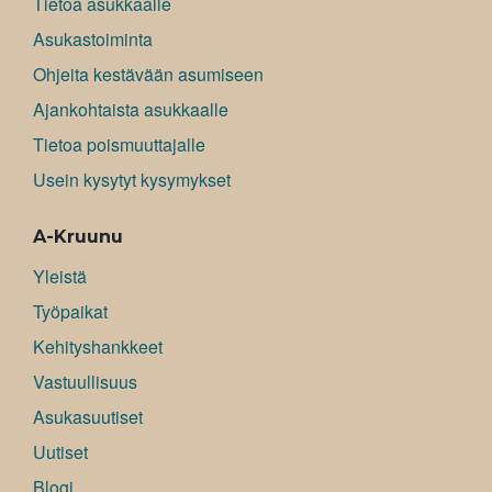
Tietoa asukkaalle
Asukastoiminta
Ohjeita kestävään asumiseen
Ajankohtaista asukkaalle
Tietoa poismuuttajalle
Usein kysytyt kysymykset
A-Kruunu
Yleistä
Työpaikat
Kehityshankkeet
Vastuullisuus
Asukasuutiset
Uutiset
Blogi