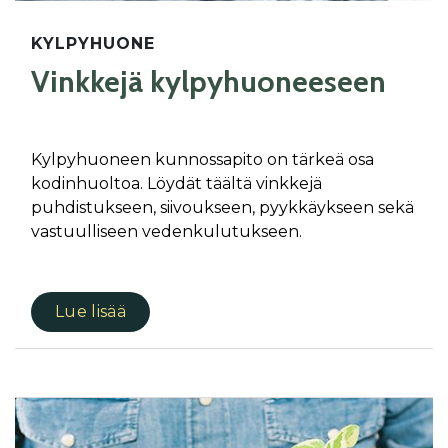
KYLPYHUONE
Vinkkejä kylpyhuoneeseen
Kylpyhuoneen kunnossapito on tärkeä osa
kodinhuoltoa. Löydät täältä vinkkejä
puhdistukseen, siivoukseen, pyykkäykseen sekä
vastuulliseen vedenkulutukseen.
Lue lisää