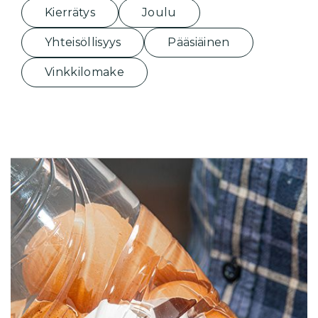
Kierrätys
Joulu
Yhteisöllisyys
Pääsiäinen
Vinkkilomake