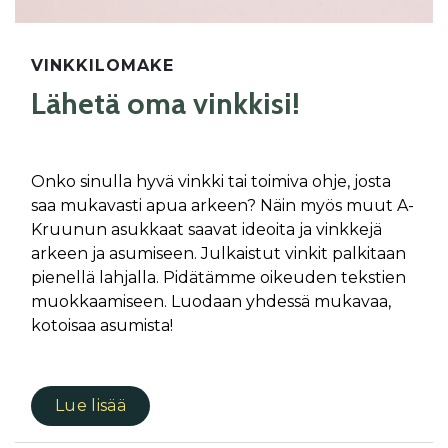
VINKKILOMAKE
Lä­he­tä oma vink­ki­si!
Onko sinulla hyvä vinkki tai toimiva ohje, josta
saa mukavasti apua arkeen? Näin myös muut A-
Kruunun asukkaat saavat ideoita ja vinkkejä
arkeen ja asumiseen. Julkaistut vinkit palkitaan
pienellä lahjalla. Pidätämme oikeuden tekstien
muokkaamiseen. Luodaan yhdessä mukavaa,
kotoisaa asumista!
Lue lisää