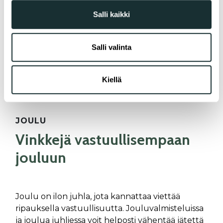
jaamme sosiaalisen median, mainosalan ja analytiikka-
Salli kaikki
alan kumppaneillemme tietoja siitä, miten käytät
sivustoamme. Kumppanimme voivat yhdistää näitä
tietoja muihin tietoihin, joita olet antanut heille tai joita on
Salli valinta
kerätty, kun olet käyttänyt heidän palvelujaan.
Kiellä
JOULU
Vinkkejä vastuullisempaan
jouluun
Joulu on ilon juhla, jota kannattaa viettää
ripauksella vastuullisuutta. Jouluvalmisteluissa
ja joulua juhliessa voit helposti vähentää jätettä